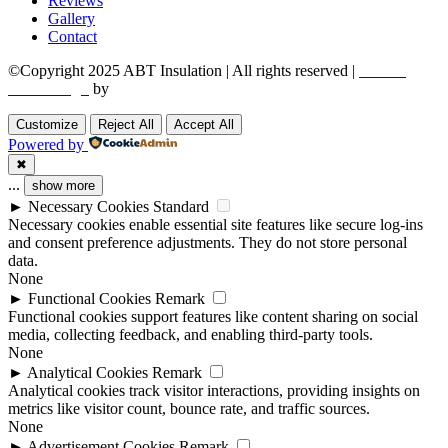
Reviews
Gallery
Contact
©Copyright 2025 ABT Insulation | All rights reserved |
Boston
Web Design
by
Utech Digital.
Customize
Reject All
Accept All
Powered by
✖
...
show more
►
Necessary Cookies
Standard
Necessary cookies enable essential site features like secure log-ins
and consent preference adjustments. They do not store personal
data.
None
►
Functional Cookies
Remark
Functional cookies support features like content sharing on social
media, collecting feedback, and enabling third-party tools.
None
►
Analytical Cookies
Remark
Analytical cookies track visitor interactions, providing insights on
metrics like visitor count, bounce rate, and traffic sources.
None
►
Advertisement Cookies
Remark