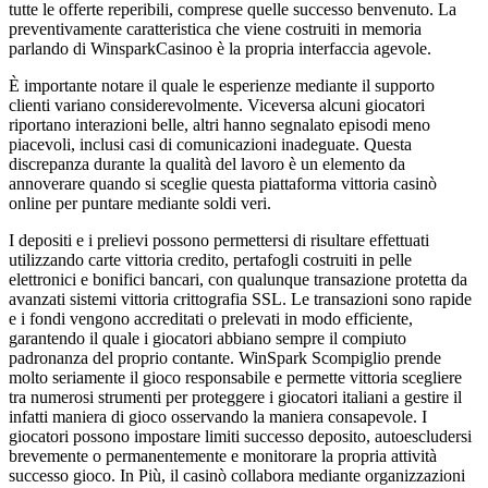
tutte le offerte reperibili, comprese quelle successo benvenuto. La
preventivamente caratteristica che viene costruiti in memoria
parlando di WinsparkCasinoo è la propria interfaccia agevole.
È importante notare il quale le esperienze mediante il supporto
clienti variano considerevolmente. Viceversa alcuni giocatori
riportano interazioni belle, altri hanno segnalato episodi meno
piacevoli, inclusi casi di comunicazioni inadeguate. Questa
discrepanza durante la qualità del lavoro è un elemento da
annoverare quando si sceglie questa piattaforma vittoria casinò
online per puntare mediante soldi veri.
I depositi e i prelievi possono permettersi di risultare effettuati
utilizzando carte vittoria credito, pertafogli costruiti in pelle
elettronici e bonifici bancari, con qualunque transazione protetta da
avanzati sistemi vittoria crittografia SSL. Le transazioni sono rapide
e i fondi vengono accreditati o prelevati in modo efficiente,
garantendo il quale i giocatori abbiano sempre il compiuto
padronanza del proprio contante. WinSpark Scompiglio prende
molto seriamente il gioco responsabile e permette vittoria scegliere
tra numerosi strumenti per proteggere i giocatori italiani a gestire il
infatti maniera di gioco osservando la maniera consapevole. I
giocatori possono impostare limiti successo deposito, autoescludersi
brevemente o permanentemente e monitorare la propria attività
successo gioco. In Più, il casinò collabora mediante organizzazioni