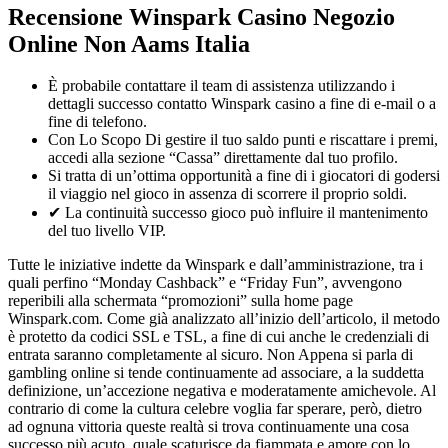
Recensione Winspark Casino Negozio
Online Non Aams Italia
È probabile contattare il team di assistenza utilizzando i
dettagli successo contatto Winspark casino a fine di e-mail o a
fine di telefono.
Con Lo Scopo Di gestire il tuo saldo punti e riscattare i premi,
accedi alla sezione “Cassa” direttamente dal tuo profilo.
Si tratta di un’ottima opportunità a fine di i giocatori di godersi
il viaggio nel gioco in assenza di scorrere il proprio soldi.
✔ La continuità successo gioco può influire il mantenimento
del tuo livello VIP.
Tutte le iniziative indette da Winspark e dall’amministrazione, tra i
quali perfino “Monday Cashback” e “Friday Fun”, avvengono
reperibili alla schermata “promozioni” sulla home page
Winspark.com. Come già analizzato all’inizio dell’articolo, il metodo
è protetto da codici SSL e TSL, a fine di cui anche le credenziali di
entrata saranno completamente al sicuro. Non Appena si parla di
gambling online si tende continuamente ad associare, a la suddetta
definizione, un’accezione negativa e moderatamente amichevole. Al
contrario di come la cultura celebre voglia far sperare, però, dietro
ad ognuna vittoria queste realtà si trova continuamente una cosa
successo più acuto, quale scaturisce da fiammata e amore con lo