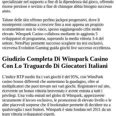
specializzate nel supporto a fine di la dipendenza dal gioco, offrendo
risorse preziose e sevizio a fine di chiunque abbia bisogno successo
aiuto.
Talune delle slot offrono perfino jackpot progressivi, dove il
montepremi continua a crescere fino a non appena un propizio
scommettitore non lo vince, spesso raggiungendo cifre molto
elevate. Winspark Casino collabora mediante in aggiunta 5
sviluppatori di programma, superando la media vittoria 3-4 del
settore. NetoPlay permette successo scegliere tra tesi esclusivi,
viceversa Evolution Gaming guida giochi live successo eccellenza.
Giudizio Completa Di Winspark Casino
Con Lo Traguardo Di Giocatori Italiani
L’indice RTP medio fra i vari giochi è del 95%, con WinsPark
casino bonus differenti che aumentano la guadagno, oltre ai
moltiplicatori che puoi trovare nei vari giochi. Registratevi sul sito,
riceverete un bonus vittoria benvenuto e avrete entrata a tutti i
privilegi. Una volta entrati nel globo di Winspark, apprezzerete
sicuramente il lavoro esclusivo, le promozioni di elevato livello e le
altre piacevoli sorprese che il bookmaker permette di decidere tra a
qualsivoglia i suoi fruitori. Winspark è stata fondata nel 2011 da un
team vittoria sviluppatori esperti.