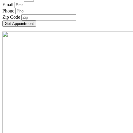
Email
Phone
Zip Code
Get Appointment