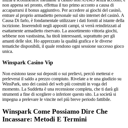
non appena sei pronto, effettua il tuo primo acconto a causa di
accaparrarsi il bonus aggiuntivo. Per accedere ai giochi del casinò,
entrare al proprio armadietto personale sul sito internet del casinò. A
Causa Di farlo, è fondamentale utilizzare i dati forniti al istante della
iscrizione. Inserendoli negli appositi campi, si verrà reindirizzati al
esattamente armadietto riservato. La assortimento vittoria giochi,
sebbene non vastissima, ha titoli interessanti, soprattutto per gli
amanti delle slot. Ho apprezzato la qualità grafica e le diverse
tematiche disponibili, il quale rendono ogni sessione successo gioco
unica.
Winspark Casino Vip
Non esistono tasse sui depositi o sui prelievi, perciò metterai e
preleverai il saldo a prezzo compiuto. Rivelate a te una giudizio su
WinsPark, uno dei casinò del web più costruiti in voga del
momento. La Suddetta è una recensione completa, che ti darà gli
strumenti a fine di scegliere o inferiore questo sito. La società si
impegna a prelevare le vincite nel più breve periodo fattibile.
Winspark Come Possiamo Dire Che
Incassare: Metodi E Termini