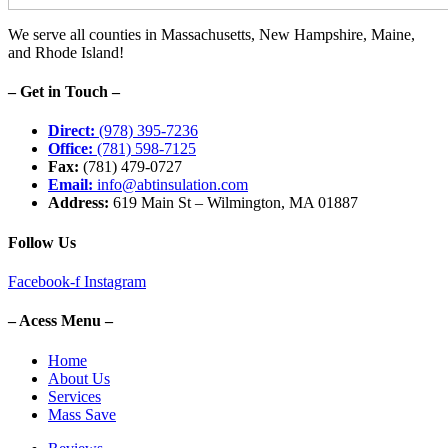
We serve all counties in Massachusetts, New Hampshire, Maine,
and Rhode Island!
– Get in Touch –
Direct:
(978) 395-7236
Office:
(781) 598-7125
Fax:
(781) 479-0727
Email:
info@abtinsulation.com
Address:
619 Main St – Wilmington, MA 01887
Follow Us
Facebook-f
Instagram
– Acess Menu –
Home
About Us
Services
Mass Save