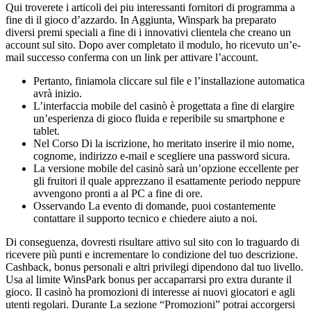
Qui troverete i articoli dei piu interessanti fornitori di programma a
fine di il gioco d’azzardo. In Aggiunta, Winspark ha preparato
diversi premi speciali a fine di i innovativi clientela che creano un
account sul sito. Dopo aver completato il modulo, ho ricevuto un’e-
mail successo conferma con un link per attivare l’account.
Pertanto, finiamola cliccare sul file e l’installazione automatica
avrà inizio.
L’interfaccia mobile del casinò è progettata a fine di elargire
un’esperienza di gioco fluida e reperibile su smartphone e
tablet.
Nel Corso Di la iscrizione, ho meritato inserire il mio nome,
cognome, indirizzo e-mail e scegliere una password sicura.
La versione mobile del casinò sarà un’opzione eccellente per
gli fruitori il quale apprezzano il esattamente periodo neppure
avvengono pronti a al PC a fine di ore.
Osservando La evento di domande, puoi costantemente
contattare il supporto tecnico e chiedere aiuto a noi.
Di conseguenza, dovresti risultare attivo sul sito con lo traguardo di
ricevere più punti e incrementare lo condizione del tuo descrizione.
Cashback, bonus personali e altri privilegi dipendono dal tuo livello.
Usa al limite WinsPark bonus per accaparrarsi pro extra durante il
gioco. Il casinò ha promozioni di interesse ai nuovi giocatori e agli
utenti regolari. Durante La sezione “Promozioni” potrai accorgersi