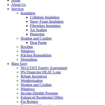
Home
About Us
Services
Insulation
Cellulose Insulation
Spray Foam Insulation
Fiberglass Insulation
Air Sealing
Plastering
Heating and Cooling
Heat Pump
Roofing
Windows
Kitchen Remodeling
Demolition
Mass Save
NO-COST Energy Assessment
0% Financing HEAT Loan
Rebate Incentives
Weatherization
Heating and Cooling
Windows
Income-Eligible Program
Enhanced Residential Offers
For Renters