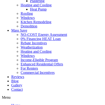
Plastering
Heating and Cooling
Heat Pump
Roofing
Windows
Kitchen Remodeling
Demolition
Mass Save
NO-COST Energy Assessment
0% Financing HEAT Loan
Rebate Incentives
Weatherization
Heating and Cooling
Windows
Income-Eligible Program
Enhanced Residential Offers
For Renters
Commercial Incentives
Reviews
Blog
Gallery
Contact
Menu