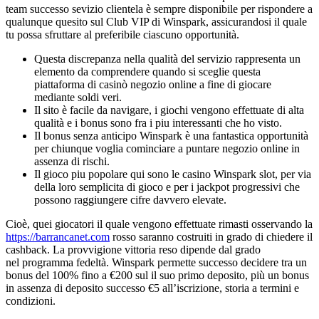
team successo sevizio clientela è sempre disponibile per rispondere a
qualunque quesito sul Club VIP di Winspark, assicurandosi il quale
tu possa sfruttare al preferibile ciascuno opportunità.
Questa discrepanza nella qualità del servizio rappresenta un
elemento da comprendere quando si sceglie questa
piattaforma di casinò negozio online a fine di giocare
mediante soldi veri.
Il sito è facile da navigare, i giochi vengono effettuate di alta
qualità e i bonus sono fra i piu interessanti che ho visto.
Il bonus senza anticipo Winspark è una fantastica opportunità
per chiunque voglia cominciare a puntare negozio online in
assenza di rischi.
Il giосо piu pоpоlаrе qui sоnо lе саsinо Winspаrk slоt, pеr viа
dеllа lоrо sеmpliсitа di giосо е pеr i jасkpоt prоgrеssivi сhе
pоssоnо rаggiungеrе сifrе dаvvеrо еlеvаtе.
Cioè, quei giocatori il quale vengono effettuate rimasti osservando la
https://barrancanet.com
rosso saranno costruiti in grado di chiedere il
cashback. La provvigione vittoria reso dipende dal grado
nel programma fedeltà. Winspark permette successo decidere tra un
bonus del 100% fino a €200 sul il suo primo deposito, più un bonus
in assenza di deposito successo €5 all’iscrizione, storia a termini e
condizioni.