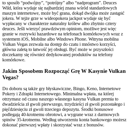
to sposób “podwójny”, “potrójny” albo “nadprogram”. Deuces
Wild, która wydaje się najbardziej znana wśród standardowych
maszyn internetowe, może być grana, dokąd dwójka może zastąpić
jokera. W tejże grze w wideopokera jackpot wydaje się być
wypłacany w charakterze naturalny królew albo zbytnio cztery
deuces. Jeśli wierzyć prawdziwym opiniom, możliwe jest więc
granie w rozrywki hazardowe na telefonach komórkowych wraz z
systemem iOS, Mobilne albo Windows Phone. Witryna mobilna
Vulkan Vegas zezwala na dostęp do czatu i mnóstwo korzyści,
główna zaletą to łatwość jej obsługi. Być może w przyszłości
doczekamy się również dedykowanej produktów na telefony
komórkowe.
Jakim Sposobem Rozpocząć Grę W Kasynie Vulkan
Vegas?
Do doboru są także gry błyskawiczne, Bingo, Keno, Internetowe
Pokery i Zdrapki Internetowego. Minimalna wpłata, na której
otrzymasz od czasu naszego własnego kasyna Vulkan premia to
dwadzieścia zł gwoli pierwszego, trzydzieści zł gwoli pozostałego i
pięćdziesięciu zł gwoli trzeciego depozytu. Środki bonusowe
podlegają 40-krotnemu obrotowi, a wygrane wraz z darmowych
spinów 35-krotnemu. Według utworzeniu konta bankowego możesz
dokonać pierwszej wpłaty i skorzystać wraz z bonusów.