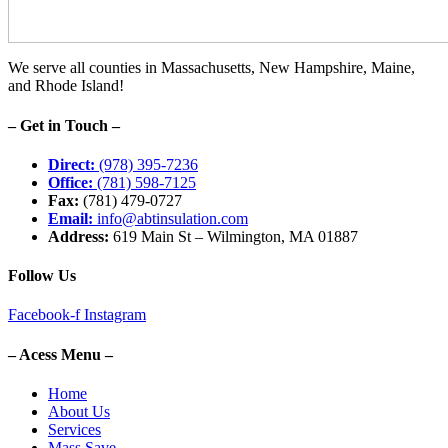
We serve all counties in Massachusetts, New Hampshire, Maine,
and Rhode Island!
– Get in Touch –
Direct:
(978) 395-7236
Office:
(781) 598-7125
Fax:
(781) 479-0727
Email:
info@abtinsulation.com
Address:
619 Main St – Wilmington, MA 01887
Follow Us
Facebook-f
Instagram
– Acess Menu –
Home
About Us
Services
Mass Save