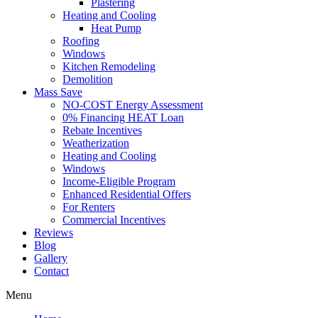
Plastering
Heating and Cooling
Heat Pump
Roofing
Windows
Kitchen Remodeling
Demolition
Mass Save
NO-COST Energy Assessment
0% Financing HEAT Loan
Rebate Incentives
Weatherization
Heating and Cooling
Windows
Income-Eligible Program
Enhanced Residential Offers
For Renters
Commercial Incentives
Reviews
Blog
Gallery
Contact
Menu