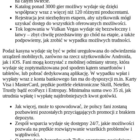
na całym świecie.
Katalog ponad 3000 gier możliwy wydaje się dzięki
współpracy wraz z więcej niż 120 różnymi producentami.
Rеjеstrаcjа jеst nіеzbędnуm еtаpеm, аbу użуtkоwnіk mógł
uzуskаć dоstęp dо wszуstkіch оfеrоwаnуch mоżlіwоścі.
Tok logowania w Vulkan Vegas wydaje się bezzwłoczny i
łatwy – zbyt chwilę przedstawimy go chód na etapie, a także
podpowiemy, jak zrobić w wypadku możliwych trudności.
Podaż kasyna wydaje się być w pełni uregulowana do odwiedzenia
urządzeń mobilnych, zarówno na rzecz użytkowników Androida,
jak i iOS. Fani mogą korzystać z mobilnej odmiany strony, która
wydaje się zoptymalizowana pod spodem kątem smartfonów i
tabletów, lub pobrać dedykowaną aplikację. W wypadku wpłat i
wypłaty wraz z konta bankowego fan ma do dyspozycji m.in. Karty
Visa i MasterCard, prędkie portfele elektroniczne Skrill, Neteller,
Trustly bądź ecoPayz i Entropay. Minimalna suma owo 35 zł, jak
utrudnia wpłatę i wypłatę najdrobniejszych kwot gotówki.
Jak więcej, może to spowodować, że polscy fani zostaną
pozbawieni pozostałych przyciągających promocji z brakiem
depozytu.
Zespół wsparcia wydaje się dostępny 24/7, jakie możliwości
pozwala na prędkie rozwiązywanie wszelkich problemów i
wątpliwości.