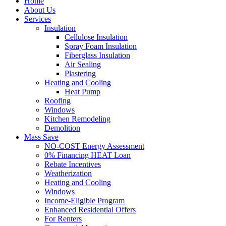
Home
About Us
Services
Insulation
Cellulose Insulation
Spray Foam Insulation
Fiberglass Insulation
Air Sealing
Plastering
Heating and Cooling
Heat Pump
Roofing
Windows
Kitchen Remodeling
Demolition
Mass Save
NO-COST Energy Assessment
0% Financing HEAT Loan
Rebate Incentives
Weatherization
Heating and Cooling
Windows
Income-Eligible Program
Enhanced Residential Offers
For Renters