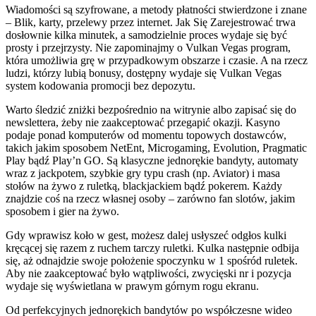
Wiadomości są szyfrowane, a metody płatności stwierdzone i znane
– Blik, karty, przelewy przez internet. Jak Się Zarejestrować trwa
dosłownie kilka minutek, a samodzielnie proces wydaje się być
prosty i przejrzysty. Nie zapominajmy o Vulkan Vegas program,
która umożliwia grę w przypadkowym obszarze i czasie. A na rzecz
ludzi, którzy lubią bonusy, dostępny wydaje się Vulkan Vegas
system kodowania promocji bez depozytu.
Warto śledzić zniżki bezpośrednio na witrynie albo zapisać się do
newslettera, żeby nie zaakceptować przegapić okazji. Kasyno
podaje ponad komputerów od momentu topowych dostawców,
takich jakim sposobem NetEnt, Microgaming, Evolution, Pragmatic
Play bądź Play’n GO. Są klasyczne jednorękie bandyty, automaty
wraz z jackpotem, szybkie gry typu crash (np. Aviator) i masa
stołów na żywo z ruletką, blackjackiem bądź pokerem. Każdy
znajdzie coś na rzecz własnej osoby – zarówno fan slotów, jakim
sposobem i gier na żywo.
Gdy wprawisz koło w gest, możesz dalej usłyszeć odgłos kulki
kręcącej się razem z ruchem tarczy ruletki. Kulka następnie odbija
się, aż odnajdzie swoje położenie spoczynku w 1 spośród ruletek.
Aby nie zaakceptować było wątpliwości, zwycięski nr i pozycja
wydaje się wyświetlana w prawym górnym rogu ekranu.
Od perfekcyjnych jednorękich bandytów po współczesne wideo