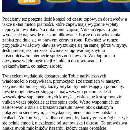
Podajemy też potężną ilość konsol od czasu topowych dostawców a
także układ metod płatności, które zapewniają wygodne wpłaty
depozytu i wypłaty. Na dokonaniu zapisu, VulkanVegas Login
wydaje się naprawdę nieskomplikowane. Łącze do odwiedzenia
zapisu znajduje się w prawym górnym rogu. Również w tymże
przypadku właściwy klawisz wyszukuje się na samej górze witryny.
Jeśli preferujesz, możesz również zalogować się zbytnio
pośrednictwem internecie społecznościowych. Według prostu
otrzymasz wiadomość mejl z linkiem do resetowania i
wskazówkami, co należy zrobić.
Tym celem wydaje się dostarczanie Tobie najświeższych
wiadomości o rozrywkach, promocjach i zdarzeniach w naszym
kasynie. Staram się, aby każdy artykuł był interesujący i pomocny,
byście mogli cieszyć się grą na najwyższym poziomie. Jeśli
wyszukujesz suplementarnych korzyści, wskazane jest sprawdzić
vulkan vegas pięćdziesiąt free spins code. Warto wspomnieć, że
zastosowanie działa z brakiem zarzutu nawet obok słabszym
połączeniu sieciowym, jak wydaje się nieocenione w polskich
realiach. Vulkan Vegas zadbało o owo, by każdy gracz mógł cieszyć
się pełnią emocji, niezależnie od stanowiska i okresu. To prawdziwa
gratka gwoli miłośników hazardu, którzy cenią osobiście