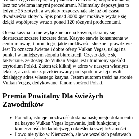
lecz też wieloma innymi procedurami. Minimalny depozyt jest to
jedynie 25 złotych, a wypłaty rozpoczynają się już od czasu
dwadzieścia złotych. Spis ponad 3000 gier możliwy wydaje się
dzięki współpracy wraz z ponad 120 różnymi producentami.
Ocena kasyna to nie wyłącznie ocena kasyna, staramy się
dostarczać szczere i szczere dane. Kasyno stawia konsumenta w
centrum uwagi i broni tego, jakie możliwości słuszne i prawdziwe.
Jest To oznacza świetne i dobre oferty Vulkan Vegas, usługi na
punkt i w mniejszym stopniu biurokracji. Często dzieje się
faktycznie, że dostęp do Vulkan Vegas jest utrudniony spośród
terytorium Polski. Zatem też kliknij w adres w naszym własnym
tekście, a zostaniesz przekierowany pod spodem w tej chwili
działający adres własnego kasyna. Jestem autorem treści na stronie
Vulkan Vegas, dedykowanej fanom spośród Polski.
Premia Powitalny Dla świeżych
Zawodników
Ponadto, istnieje możliwość dodania następnego dokumentu
na kasyno Vulkan Vegas logowanie, jeśli funkcjonuje
konieczność dokładniejszego określenia swej tożsamości.
I owo nie tylko w Niemczech, ale we wszelkich państwach