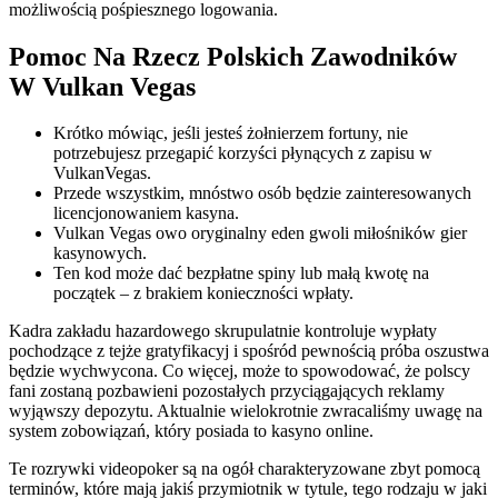
możliwością pośpiesznego logowania.
Pomoc Na Rzecz Polskich Zawodników
W Vulkan Vegas
Krótko mówiąc, jeśli jesteś żołnierzem fortuny, nie
potrzebujesz przegapić korzyści płynących z zapisu w
VulkanVegas.
Przede wszystkim, mnóstwo osób będzie zainteresowanych
licencjonowaniem kasyna.
Vulkan Vegas owo oryginalny eden gwoli miłośników gier
kasynowych.
Ten kod może dać bezpłatne spiny lub małą kwotę na
początek – z brakiem konieczności wpłaty.
Kadra zakładu hazardowego skrupulatnie kontroluje wypłaty
pochodzące z tejże gratyfikacyj i spośród pewnością próba oszustwa
będzie wychwycona. Co więcej, może to spowodować, że polscy
fani zostaną pozbawieni pozostałych przyciągających reklamy
wyjąwszy depozytu. Aktualnie wielokrotnie zwracaliśmy uwagę na
system zobowiązań, który posiada to kasyno online.
Te rozrywki videopoker są na ogół charakteryzowane zbyt pomocą
terminów, które mają jakiś przymiotnik w tytule, tego rodzaju w jaki