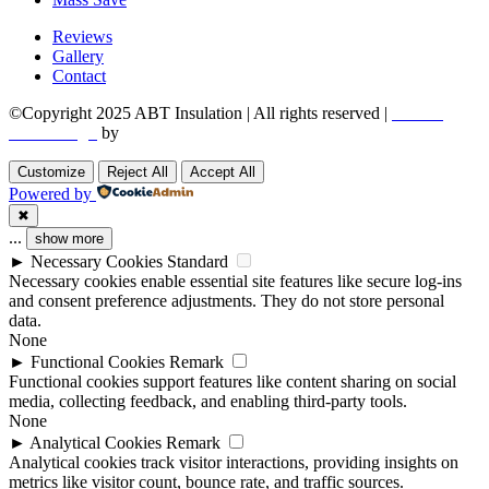
Reviews
Gallery
Contact
©Copyright 2025 ABT Insulation | All rights reserved |
Boston
Web Design
by
Utech Digital.
Customize
Reject All
Accept All
Powered by
✖
...
show more
►
Necessary Cookies
Standard
Necessary cookies enable essential site features like secure log-ins
and consent preference adjustments. They do not store personal
data.
None
►
Functional Cookies
Remark
Functional cookies support features like content sharing on social
media, collecting feedback, and enabling third-party tools.
None
►
Analytical Cookies
Remark
Analytical cookies track visitor interactions, providing insights on
metrics like visitor count, bounce rate, and traffic sources.