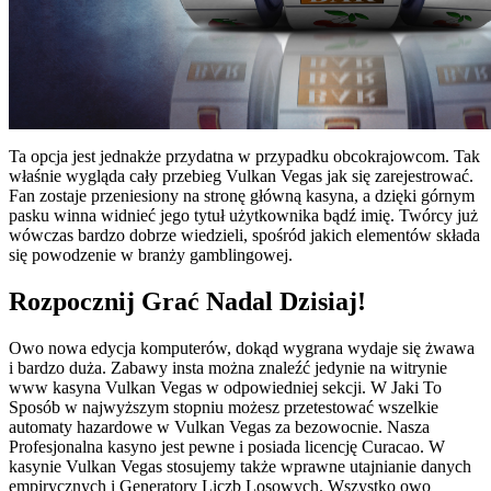
Ta opcja jest jednakże przydatna w przypadku obcokrajowcom. Tak
właśnie wygląda cały przebieg Vulkan Vegas jak się zarejestrować.
Fan zostaje przeniesiony na stronę główną kasyna, a dzięki górnym
pasku winna widnieć jego tytuł użytkownika bądź imię. Twórcy już
wówczas bardzo dobrze wiedzieli, spośród jakich elementów składa
się powodzenie w branży gamblingowej.
Rozpocznij Grać Nadal Dzisiaj!
Owo nowa edycja komputerów, dokąd wygrana wydaje się żwawa
i bardzo duża. Zabawy insta można znaleźć jedynie na witrynie
www kasyna Vulkan Vegas w odpowiedniej sekcji. W Jaki To
Sposób w najwyższym stopniu możesz przetestować wszelkie
automaty hazardowe w Vulkan Vegas za bezowocnie. Nasza
Profesjonalna kasyno jest pewne i posiada licencję Curacao. W
kasynie Vulkan Vegas stosujemy także wprawne utajnianie danych
empirycznych i Generatory Liczb Losowych. Wszystko owo