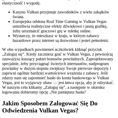
elastyczność i wygodę.
Kasyno Vulkan przyjmuje zawodników z wielu zakątków
świata.
Europejska odsłona Real Time Gaming w Vulkan Vegas
umożliwia realistyczne efekty dźwiękowe i jasną grafikę,
żeby urozmaicić graczowi grę w ruletkę online.
Wystarczy, że mieszkasz w kraju, w którym zabawy
hazardowe przez internet są dozwolone i jesteś pełnoletni.
W obu wypadkach powinieneś aczkolwiek kliknąć przycisk
„Zaloguj się”. Kiedy zaczniesz grać w Vulkan Vegas, z pewnością
zauważysz kuszący pakiet bonusów powitalnych. Zaprojektowany
specjalnie, żeby przyciągnąć świeżych internautów, nadprogram
powitalny w dużym stopniu zwiększy Swoje pierwsze depozyty i
zapewni ogólnie bardziej wartościowe wrażenia z zabawy. Jeśli
zdarzy nam się zapomnieć hasło do konta bankowego w Vulkan
Vegas, jest to wyjąwszy obaw — jest łatwa opcja, aby je odzyskać.
W naszym celu klikamy „Zaloguj się”, a następnie w okienku
logowania dobieramy opcję „Nie pamiętasz hasła?
Jakim Sposobem Zalogować Się Do
Odwiedzenia Vulkan Vegas?