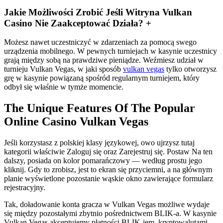
Jakie Możliwości Zrobić Jeśli Witryna Vulkan
Casino Nie Zaakceptować Działa? +
Możesz nawet uczestniczyć w zdarzeniach za pomocą swego
urządzenia mobilnego. W pewnych turniejach w kasynie uczestnicy
grają między sobą na prawdziwe pieniądze. Weźmiesz udział w
turnieju Vulkan Vegas, w jaki sposób
vulkan vegas
tylko otworzysz
grę w kasynie powiązaną spośród regularnym turniejem, który
odbył się właśnie w tymże momencie.
The Unique Features Of The Popular
Online Casino Vulkan Vegas
Jeśli korzystasz z polskiej klasy językowej, owo ujrzysz tutaj
kategorii właściwie Zaloguj się oraz Zarejestruj się. Postaw Na ten
dalszy, posiada on kolor pomarańczowy — według prostu jego
kliknij. Gdy to zrobisz, jest to ekran się przyciemni, a na głównym
planie wyświetlone pozostanie wąskie okno zawierające formularz
rejestracyjny.
Tak, doładowanie konta gracza w Vulkan Vegas możliwe wydaje
się między pozostałymi zbytnio pośrednictwem BLIK-a. W kasynie
Vulkan Vegas akceptujemy płatności BLIK-iem, kryptowalutami,