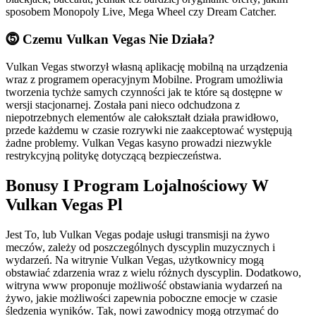
sposobem Monopoly Live, Mega Wheel czy Dream Catcher.
⓹ Czemu Vulkan Vegas Nie Działa?
Vulkan Vegas stworzył własną aplikację mobilną na urządzenia
wraz z programem operacyjnym Mobilne. Program umożliwia
tworzenia tychże samych czynności jak te które są dostępne w
wersji stacjonarnej. Została pani nieco odchudzona z
niepotrzebnych elementów ale całokształt działa prawidłowo,
przede każdemu w czasie rozrywki nie zaakceptować występują
żadne problemy. Vulkan Vegas kasyno prowadzi niezwykle
restrykcyjną politykę dotyczącą bezpieczeństwa.
Bonusy I Program Lojalnościowy W
Vulkan Vegas Pl
Jest To, lub Vulkan Vegas podaje usługi transmisji na żywo
meczów, zależy od poszczególnych dyscyplin muzycznych i
wydarzeń. Na witrynie Vulkan Vegas, użytkownicy mogą
obstawiać zdarzenia wraz z wielu różnych dyscyplin. Dodatkowo,
witryna www proponuje możliwość obstawiania wydarzeń na
żywo, jakie możliwości zapewnia poboczne emocje w czasie
śledzenia wyników. Tak, nowi zawodnicy mogą otrzymać do