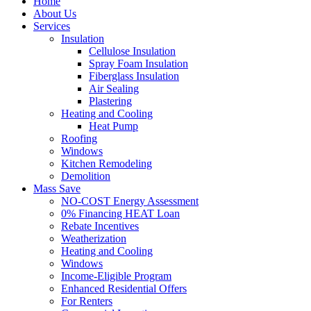
Home
About Us
Services
Insulation
Cellulose Insulation
Spray Foam Insulation
Fiberglass Insulation
Air Sealing
Plastering
Heating and Cooling
Heat Pump
Roofing
Windows
Kitchen Remodeling
Demolition
Mass Save
NO-COST Energy Assessment
0% Financing HEAT Loan
Rebate Incentives
Weatherization
Heating and Cooling
Windows
Income-Eligible Program
Enhanced Residential Offers
For Renters