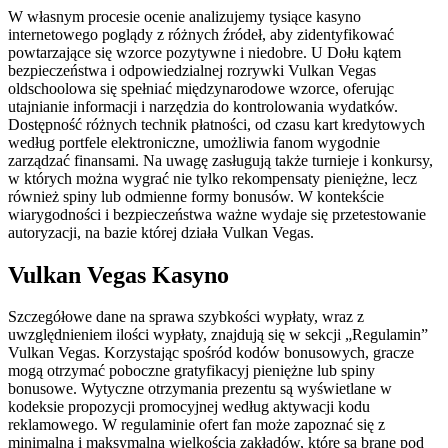
W własnym procesie ocenie analizujemy tysiące kasyno
internetowego poglądy z różnych źródeł, aby zidentyfikować
powtarzające się wzorce pozytywne i niedobre. U Dołu kątem
bezpieczeństwa i odpowiedzialnej rozrywki Vulkan Vegas
oldschoolowa się spełniać międzynarodowe wzorce, oferując
utajnianie informacji i narzędzia do kontrolowania wydatków.
Dostępność różnych technik płatności, od czasu kart kredytowych
według portfele elektroniczne, umożliwia fanom wygodnie
zarządzać finansami. Na uwagę zasługują także turnieje i konkursy,
w których można wygrać nie tylko rekompensaty pieniężne, lecz
również spiny lub odmienne formy bonusów. W kontekście
wiarygodności i bezpieczeństwa ważne wydaje się przetestowanie
autoryzacji, na bazie której działa Vulkan Vegas.
Vulkan Vegas Kasyno
Szczegółowe dane na sprawa szybkości wypłaty, wraz z
uwzględnieniem ilości wypłaty, znajdują się w sekcji „Regulamin”
Vulkan Vegas. Korzystając spośród kodów bonusowych, gracze
mogą otrzymać poboczne gratyfikacyj pieniężne lub spiny
bonusowe. Wytyczne otrzymania prezentu są wyświetlane w
kodeksie propozycji promocyjnej według aktywacji kodu
reklamowego. W regulaminie ofert fan może zapoznać się z
minimalną i maksymalną wielkością zakładów, które są brane pod