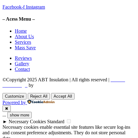
Facebook-f
Instagram
– Acess Menu –
Home
About Us
Services
Mass Save
Reviews
Gallery
Contact
©Copyright 2025 ABT Insulation | All rights reserved |
Boston
Web Design
by
Utech Digital.
Customize
Reject All
Accept All
Powered by
✖
...
show more
►
Necessary Cookies
Standard
Necessary cookies enable essential site features like secure log-ins
and consent preference adjustments. They do not store personal