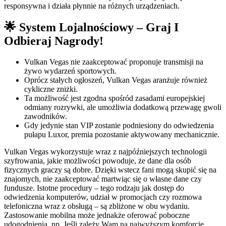
responsywna i działa płynnie na różnych urządzeniach.
🌟 System Lojalnościowy – Graj I
Odbieraj Nagrody!
Vulkan Vegas nie zaakceptować proponuje transmisji na
żywo wydarzeń sportowych.
Oprócz stałych ogłoszeń, Vulkan Vegas aranżuje również
cykliczne zniżki.
Ta możliwość jest zgodna spośród zasadami europejskiej
odmiany rozrywki, ale umożliwia dodatkową przewagę gwoli
zawodników.
Gdy jedynie stan VIP zostanie podniesiony do odwiedzenia
pułapu Luxor, premia pozostanie aktywowany mechanicznie.
Vulkan Vegas wykorzystuje wraz z najpóźniejszych technologii
szyfrowania, jakie możliwości powoduje, że dane dla osób
fizycznych graczy są dobre. Dzięki wstecz fani mogą skupić się na
znajomych, nie zaakceptować martwiąc się o własne dane czy
fundusze. Istotne procedury – tego rodzaju jak dostęp do
odwiedzenia komputerów, udział w promocjach czy rozmowa
telefoniczna wraz z obsługą – są zbliżone w obu wydaniu.
Zastosowanie mobilna może jednakże oferować poboczne
udogodnienia, np. Jeśli zależy Wam na najwyższym komforcie,