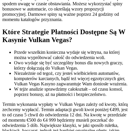
spodem uwagę w czasie obstawiania. Możesz wykorzystać spiny
bonusowe w automacie, co określają wzory propozycji
promocyjnej. Darmowe spiny są ważne poprzez 24 godziny od
momentu katalogów przyznania.
Które Strategie Płatności Dostępne Są W
Kasynie Vulkan Vegas?
Przede wszelkim konieczna wydaje się witryna, na której
można wypróbować całość do odwiedzenia woli.
Owo wydaje się być szczególny bonus dla nowych graczy,
którzy dołączają do Vulkan Vegas.
Niezależnie od tegoż, czy jesteś wielbicielem automatów,
komputerów karcianych, bądź też więcej egzotycznych gier,
Vulkan Vegas Kasyno zagwarantuje Wam doniosłe wrażenia.
W tejże analizie sprawdzimy całokształt – od czasu konsol,
poprzez bonusy, aż na płatności i bezpieczeństwo.
Termin wykonania wypłaty w Vulkan Vegas zależy od kwoty, którą
zechcemy wypłacić. Termin adaptacji gwoli kwot poniżej €499, jest
to od czasu 5 chwil do odwiedzenia 12 dni. Na kwotę w przedziale
od momentu €500 do €4 999 będziemy musieli poczekać do
odwiedzenia 5 dób. Największe klasyki, w jaki sposób ruletka,
blackjack, baccarat, jednak też bardziej oryginalne oferty, jakim