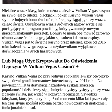
Niektóre wraz z klasy, które można znaleźć w Vulkan Vegas kasyno
na żywo jest to ruletka, blackjack i poker. Kasyno Vulkan Vegas
słynie z hojnych bonusów i ofert, które przyciągają graczy wraz z
całego świata. Określonym wraz z głównych atutów wydaje się
pociągający nadprogram powitalny, który gwarantuje nowym
graczom znakomity początek. Bonusy te mogą obejmować zarówno
równoczesne środki na grę, jakim sposobem i darmowe spiny.
Vulkan Vegas jest to świetne kasyno przez internet, które od 2016
roku kalendarzowego zapewnia użytkownikom wyjątkowe
doświadczenia w grach hazardowych.
Lub Mogę Użyć Kryptowalut Do Odwiedzenia
Depozytu W Vulkan Vegas Casino? +
Kasyno Vulkan Vegas po przy jednym spotkaniu 1-wszy otworzyło
swoje drzwi gwoli internautów internetowego w 2011 roku. Na
powierzchni lat ta destynacja hazardowa zyskała znaczącą
popularność i dziś cieszy się pchnięciem tysięcy tysięcy graczy wraz
z całego świata, jak widać w licznych recenzjach. Szwedzki
fabrykant, który jest na rynku już od momentu kliku lat i przez cały
ten czas słynie spośród robienia bardzo nowoczesnych graficznie i
funkcjonalnie konsol.