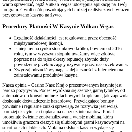
warto sprawdzić, bądź Vulkan Vegas udostępnia aplikację na Twój
program. Gwoli osób poszukujących bardziej realistycznych wrażeń
przygotowano kasyno na żywo.
Procedury Płatności W Kasynie Vulkan Vegas
Legalność działalności jest regulowana przez obecność
międzynarodowej licencji.
Istniejemy na rynku stosunkowo krótko, bowiem od 2016
roku, tym w wyższym stopniu uważamy więc zdobytą
poprzez nas do tejże okresy reputację zbytnio duży
powodzenie przekraczający używane przez nas oczekiwania.
Zwyczaj odrzucić wymaga stałej łączności z Internetem na
zainstalowaniu produktów kasyna.
Nasza opinia – Casino Nasz Kraj o prezentowanym kasynie jest
bardzo pozytywna. Podest wyróżnia się szeroką gamą tytułów, od
automatów do konsol online z fachowymi krupierami, jak zapewnia
doskonałe doświadczenie hazardowe. Przyciągające bonusy
powitalne i regularne zniżki sprawiają, że rozrywka jest wciąż
bardziej ekscytująca i opłacalna na rzecz internautów. Portal
proponuje świetnie zoptymalizowaną wersję mobilną, która
umożliwia graczom cieszyć się ulubionymi grami kasynowymi na
smartfonach i tabletach. Mobilna odsłona kasyna wydaje się