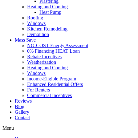
Plastering
Heating and Cooling
Heat Pump
Roofing
Windows
Kitchen Remodeling
Demolition
Mass Save
NO-COST Energy Assessment
0% Financing HEAT Loan
Rebate Incentives
Weatherization
Heating and Cooling
Windows
Income-Eligible Program
Enhanced Residential Offers
For Renters
Commercial Incentives
Reviews
Blog
Gallery
Contact
Menu