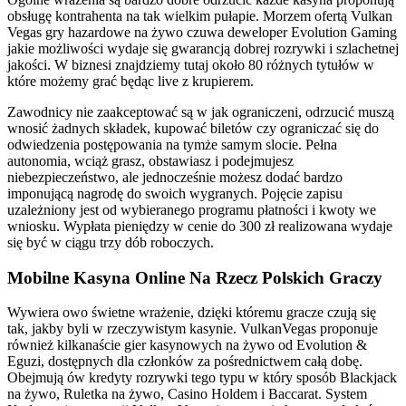
obsługę kontrahenta na tak wielkim pułapie. Morzem ofertą Vulkan
Vegas gry hazardowe na żywo czuwa deweloper Evolution Gaming
jakie możliwości wydaje się gwarancją dobrej rozrywki i szlachetnej
jakości. W biznesi znajdziemy tutaj około 80 różnych tytułów w
które możemy grać będąc live z krupierem.
Zawodnicy nie zaakceptować są w jak ograniczeni, odrzucić muszą
wnosić żadnych składek, kupować biletów czy ograniczać się do
odwiedzenia postępowania na tymże samym slocie. Pełna
autonomia, wciąż grasz, obstawiasz i podejmujesz
niebezpieczeństwo, ale jednocześnie możesz dodać bardzo
imponującą nagrodę do swoich wygranych. Pojęcie zapisu
uzależniony jest od wybieranego programu płatności i kwoty we
wniosku. Wypłata pieniędzy w cenie do 300 zł realizowana wydaje
się być w ciągu trzy dób roboczych.
Mobilne Kasyna Online Na Rzecz Polskich Graczy
Wywiera owo świetne wrażenie, dzięki któremu gracze czują się
tak, jakby byli w rzeczywistym kasynie. VulkanVegas proponuje
również kilkanaście gier kasynowych na żywo od Evolution &
Eguzi, dostępnych dla członków za pośrednictwem całą dobę.
Obejmują ów kredyty rozrywki tego typu w który sposób Blackjack
na żywo, Ruletka na żywo, Casino Holdem i Baccarat. System