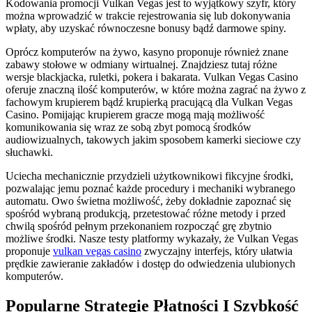
Kodowania promocji Vulkan Vegas jest to wyjątkowy szyfr, który
można wprowadzić w trakcie rejestrowania się lub dokonywania
wpłaty, aby uzyskać równoczesne bonusy bądź darmowe spiny.
Oprócz komputerów na żywo, kasyno proponuje również znane
zabawy stołowe w odmiany wirtualnej. Znajdziesz tutaj różne
wersje blackjacka, ruletki, pokera i bakarata. Vulkan Vegas Casino
oferuje znaczną ilość komputerów, w które można zagrać na żywo z
fachowym krupierem bądź krupierką pracującą dla Vulkan Vegas
Casino. Pomijając krupierem gracze mogą mają możliwość
komunikowania się wraz ze sobą zbyt pomocą środków
audiowizualnych, takowych jakim sposobem kamerki sieciowe czy
słuchawki.
Uciecha mechanicznie przydzieli użytkownikowi fikcyjne środki,
pozwalając jemu poznać każde procedury i mechaniki wybranego
automatu. Owo świetna możliwość, żeby dokładnie zapoznać się
spośród wybraną produkcją, przetestować różne metody i przed
chwilą spośród pełnym przekonaniem rozpocząć grę zbytnio
możliwe środki. Nasze testy platformy wykazały, że Vulkan Vegas
proponuje
vulkan vegas casino
zwyczajny interfejs, który ułatwia
prędkie zawieranie zakładów i dostęp do odwiedzenia ulubionych
komputerów.
Popularne Strategie Płatności I Szybkość