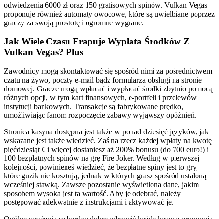
odwiedzenia 6000 zł oraz 150 gratisowych spinów. Vulkan Vegas
proponuje również automaty owocowe, które są uwielbiane poprzez
graczy za swoją prostotę i ogromne wygrane.
Jak Wiele Czasu Frapuje Wypłata Środków Z
Vulkan Vegas? Plus
Zawodnicy mogą skontaktować się spośród nimi za pośrednictwem
czatu na żywo, poczty e-mail bądź formularza obsługi na stronie
domowej. Gracze mogą wpłacać i wypłacać środki zbytnio pomocą
różnych opcji, w tym kart finansowych, e-portfeli i przelewów
instytucji bankowych. Transakcje są fabrykowane prędko,
umożliwiając fanom rozpoczęcie zabawy wyjąwszy opóźnień.
Stronica kasyna dostępna jest także w ponad dziesięć języków, jak
wskazane jest także wiedzieć. Zaś na rzecz każdej wpłaty na kwotę
pięćdziesiąt € i więcej dostaniesz aż 200% bonusu (do 700 euro!) i
100 bezpłatnych spinów na grę Fire Joker. Według w pierwszej
kolejności, powinieneś wiedzieć, że bezpłatne spiny jest to gry,
które guzik nie kosztują, jednak w których grasz spośród ustaloną
wcześniej stawką. Zawsze pozostanie wyświetlona dane, jakim
sposobem wysoka jest ta wartość. Aby je odebrać, należy
postępować adekwatnie z instrukcjami i aktywować je.
Ogólne wrażenia są bardzo dobre odrzucić każde kasyna proponują