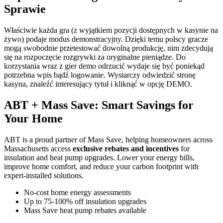
Sprawie
Właściwie każda gra (z wyjątkiem pozycji dostępnych w kasynie na
żywo) podaje modus demonstracyjny. Dzięki temu polscy gracze
mogą swobodnie przetestować dowolną produkcję, nim zdecydują
się na rozpoczęcie rozgrywki za oryginalne pieniądze. Do
korzystania wraz z gier demo odrzucić wydaje się być poniekąd
potrzebna wpis bądź logowanie. Wystarczy odwiedzić stronę
kasyna, znaleźć interesujący tytuł i kliknąć w opcję DEMO.
ABT + Mass Save: Smart Savings for
Your Home
ABT is a proud partner of Mass Save, helping homeowners across
Massachusetts access
exclusive rebates and incentives
for
insulation and heat pump upgrades. Lower your energy bills,
improve home comfort, and reduce your carbon footprint with
expert-installed solutions.
No-cost home energy assessments
Up to 75-100% off insulation upgrades
Mass Save heat pump rebates available