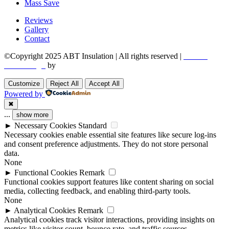
Mass Save
Reviews
Gallery
Contact
©Copyright 2025 ABT Insulation | All rights reserved |
Boston
Web Design
by
Utech Digital.
Customize
Reject All
Accept All
Powered by
✖
...
show more
►
Necessary Cookies
Standard
Necessary cookies enable essential site features like secure log-ins
and consent preference adjustments. They do not store personal
data.
None
►
Functional Cookies
Remark
Functional cookies support features like content sharing on social
media, collecting feedback, and enabling third-party tools.
None
►
Analytical Cookies
Remark
Analytical cookies track visitor interactions, providing insights on
metrics like visitor count, bounce rate, and traffic sources.