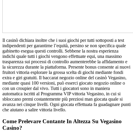
Il casinò dichiara inoltre che i suoi giochi per tutti sottoposti a test
indipendenti per garantirne l’equità, persino se non specifica quale
gabinetto esegua questi controlli. Sebbene la nostra esperienza
indichi quale tutti i giochi vengono effettuate equi, una massimo
trasparenza sui processi di controllo aumenterebbe la affidamento e
la sicurezza durante la piattaforma. Presente bonus consente ai nuovi
fruitori vittoria esplorare la grossa scelta di giochi mediante fondi
extra e giri gratuiti. Il baccarat negozio online del casinò Vegasino,
mediante quasi 100 versioni, può esserci giocato negozio online o
con un croupier dal vivo. Tutti i giocatori sono in maniera
automatica iscritti al Programma VIP vittoria Vegasino, in cui si
sbloccano premi costantemente più preziosi man giocata quale si
avanza nei cinque livelli. Ogni giocata effettuata fa guadagnare punti
che aiutano a salire vittoria livello.
Come Prelevare Contante In Altezza Su Vegasino
Casino?