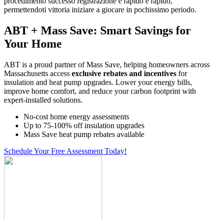
procedimento successo registrazione è rapido e rapido,
permettendoti vittoria iniziare a giocare in pochissimo periodo.
ABT + Mass Save: Smart Savings for
Your Home
ABT is a proud partner of Mass Save, helping homeowners across
Massachusetts access
exclusive rebates and incentives
for
insulation and heat pump upgrades. Lower your energy bills,
improve home comfort, and reduce your carbon footprint with
expert-installed solutions.
No-cost home energy assessments
Up to 75-100% off insulation upgrades
Mass Save heat pump rebates available
Schedule Your Free Assessment Today!