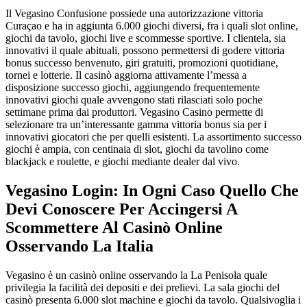
Il Vegasino Confusione possiede una autorizzazione vittoria
Curaçao e ha in aggiunta 6.000 giochi diversi, fra i quali slot online,
giochi da tavolo, giochi live e scommesse sportive. I clientela, sia
innovativi il quale abituali, possono permettersi di godere vittoria
bonus successo benvenuto, giri gratuiti, promozioni quotidiane,
tornei e lotterie. Il casinò aggiorna attivamente l’messa a
disposizione successo giochi, aggiungendo frequentemente
innovativi giochi quale avvengono stati rilasciati solo poche
settimane prima dai produttori. Vegasino Casino permette di
selezionare tra un’interessante gamma vittoria bonus sia per i
innovativi giocatori che per quelli esistenti. La assortimento successo
giochi è ampia, con centinaia di slot, giochi da tavolino come
blackjack e roulette, e giochi mediante dealer dal vivo.
Vegasino Login: In Ogni Caso Quello Che
Devi Conoscere Per Accingersi A
Scommettere Al Casinò Online
Osservando La Italia
Vegasino è un casinò online osservando la La Penisola quale
privilegia la facilità dei depositi e dei prelievi. La sala giochi del
casinò presenta 6.000 slot machine e giochi da tavolo. Qualsivoglia i