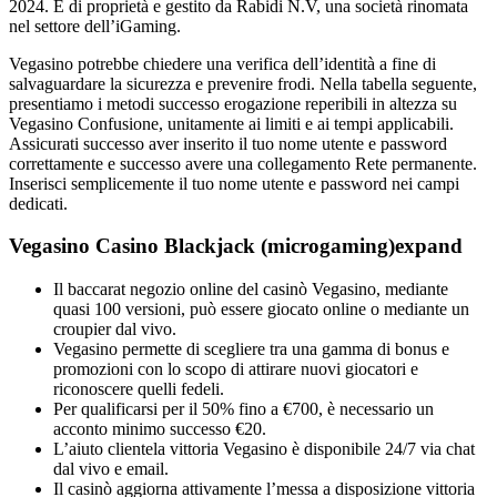
2024. È di proprietà e gestito da Rabidi N.V, una società rinomata
nel settore dell’iGaming.
Vegasino potrebbe chiedere una verifica dell’identità a fine di
salvaguardare la sicurezza e prevenire frodi. Nella tabella seguente,
presentiamo i metodi successo erogazione reperibili in altezza su
Vegasino Confusione, unitamente ai limiti e ai tempi applicabili.
Assicurati successo aver inserito il tuo nome utente e password
correttamente e successo avere una collegamento Rete permanente.
Inserisci semplicemente il tuo nome utente e password nei campi
dedicati.
Vegasino Casino Blackjack (microgaming)expand
Il baccarat negozio online del casinò Vegasino, mediante
quasi 100 versioni, può essere giocato online o mediante un
croupier dal vivo.
Vegasino permette di scegliere tra una gamma di bonus e
promozioni con lo scopo di attirare nuovi giocatori e
riconoscere quelli fedeli.
Per qualificarsi per il 50% fino a €700, è necessario un
acconto minimo successo €20.
L’aiuto clientela vittoria Vegasino è disponibile 24/7 via chat
dal vivo e email.
Il casinò aggiorna attivamente l’messa a disposizione vittoria