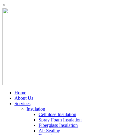
Skip
<
to
content
Home
About Us
Services
Insulation
Cellulose Insulation
Spray Foam Insulation
Fiberglass Insulation
Air Sealing