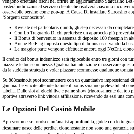
vengono effettuate rischi nel offrire un aggiornamento Starcasinò Bet
basterà indirizzarsi al servizio clienti che risolverà ciascuno inconve
osservabile persino come pop-up. A Causa Di installare Starcasino app 
‘Sorgenti sconosciute’.
Rivelate nel particolare, quindi, gli step necessari da completar
Con Lo Traguardo Di chi preferisce un approccio più proverbial
Il Bonus di benvenuto in assenza di deposito 100 freespin in al
Anche BetFlag imposta questo tipo di bonus osservando la base 
La maggior parte vengono effettuate ancora oggi NetEnt, cionono
Il credito del bonus indennizzo sarà rigiocabile entro tre giorni con 
piazzare le tue scommesse. Qualora hai intenzione di osservare questo m
da la suddetta strategia e voler piazzare scommesse qualunque tornata
Su 888casino.it puoi scommettere con un quantitativo impressionati di t
gamma. Le vincite ottenute tramite il bonus saranno prelevabili al con
tabella. Dalle slot ai giochi live e game show (rigorosamente dei top p
sportive attraverso link vittoria affiliazione, ricevendo da essi una co
Le Opzioni Del Casinò Mobile
App scommesse fornisce un’analisi approfondita, guide con lo traguardo
riesumare nasce delle perdite, ciononostante non sono una garanzia s