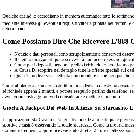
Qualche casinò lo accreditano in maniera automatica tutte le settiman
mediante interesse gli eventuali requisiti vittoria puntata nei termini
determinato.
Come Possiamo Dire Che Ricevere L’888 C
Notizie e dati personali sono scrupolosamente conservati osservand
Il credito omaggio il quale si riceverà non occorre esserci giocat
Come per i depositi, persino i prelievi richiedono pochissimo pe
A Causa Di scoprire nel dettaglio tutte le offerte speciali sul 
Qua c’è un diverso aspetto da comprendere e che per qualche po
Come abbiamo accennato costruiti in precedenza, codesto traversata è es
sé richiede appena 2 minuti, e potrete eseguirlo perfino da telefono, 
avvengono costi aggiuntivi da considerare e mettere in incontro.
Giochi A Jackpot Del Web In Altezza Su Starcasino E
L’applicazione StarCasinò è l’alternativa ideale a fine di quale prefer
sportive e casinò osservando la totale sicurezza. Come la propria messa 
domande frequenti oppure ricevere aiuto diretta, 24 ore in altezza su