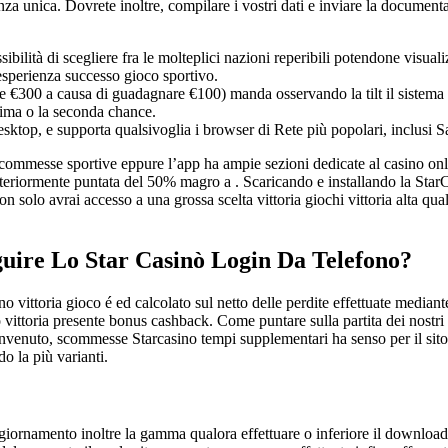
za unica. Dovrete inoltre, compilare i vostri dati e inviare la documenta
ibilità di scegliere fra le molteplici nazioni reperibili potendone visuali
esperienza successo gioco sportivo.
e €300 a causa di guadagnare €100) manda osservando la tilt il sistem
prima o la seconda chance.
e desktop, e supporta qualsivoglia i browser di Rete più popolari, inclus
ommesse sportive eppure l’app ha ampie sezioni dedicate al casino onlin
eriormente puntata del 50% magro a . Scaricando e installando la StarCas
n solo avrai accesso a una grossa scelta vittoria giochi vittoria alta qu
guire Lo Star Casinò Login Da Telefono?
 vittoria gioco é ed calcolato sul netto delle perdite effettuate mediante
vittoria presente bonus cashback. Come puntare sulla partita dei nostri 
nvenuto, scommesse Starcasino tempi supplementari ha senso per il sito 
do la più varianti.
rnamento inoltre la gamma qualora effettuare o inferiore il download 