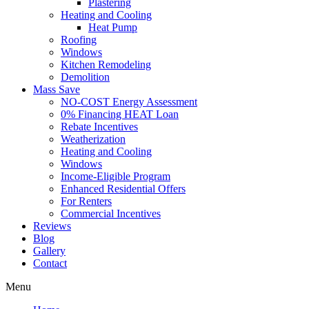
Plastering
Heating and Cooling
Heat Pump
Roofing
Windows
Kitchen Remodeling
Demolition
Mass Save
NO-COST Energy Assessment
0% Financing HEAT Loan
Rebate Incentives
Weatherization
Heating and Cooling
Windows
Income-Eligible Program
Enhanced Residential Offers
For Renters
Commercial Incentives
Reviews
Blog
Gallery
Contact
Menu