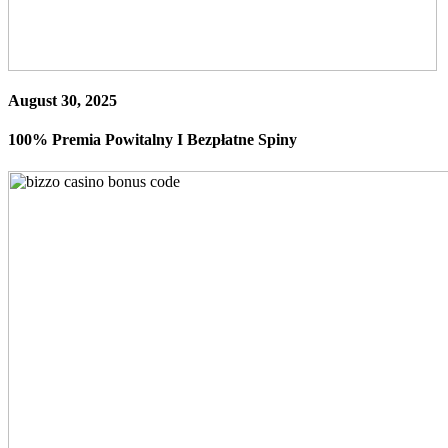
August 30, 2025
100% Premia Powitalny I Bezpłatne Spiny