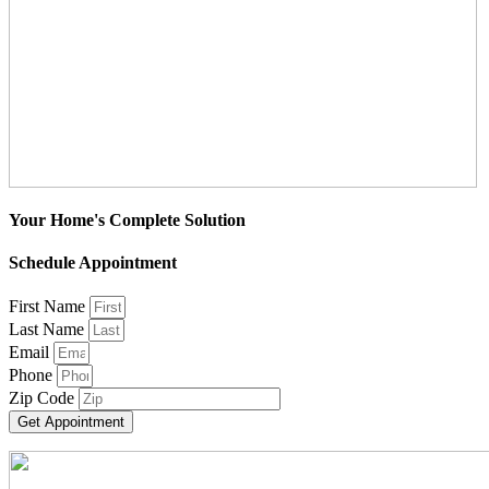
Your Home's Complete Solution
Schedule Appointment
First Name
Last Name
Email
Phone
Zip Code
Get Appointment