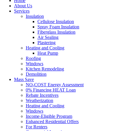
Home
About Us
Services
Insulation
Cellulose Insulation
Spray Foam Insulation
Fiberglass Insulation
Air Sealing
Plastering
Heating and Cooling
Heat Pump
Roofing
Windows
Kitchen Remodeling
Demolition
Mass Save
NO-COST Energy Assessment
0% Financing HEAT Loan
Rebate Incentives
Weatherization
Heating and Cooling
Windows
Income-Eligible Program
Enhanced Residential Offers
For Renters