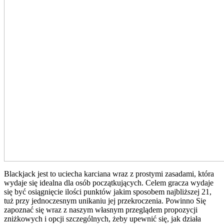
Blackjack jest to uciecha karciana wraz z prostymi zasadami, która
wydaje się idealna dla osób początkujących. Celem gracza wydaje
się być osiągnięcie ilości punktów jakim sposobem najbliższej 21,
tuż przy jednoczesnym unikaniu jej przekroczenia. Powinno Się
zapoznać się wraz z naszym własnym przeglądem propozycji
zniżkowych i opcji szczególnych, żeby upewnić się, jak działa