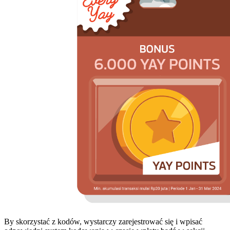
By skorzystać z kodów, wystarczy zarejestrować się i wpisać