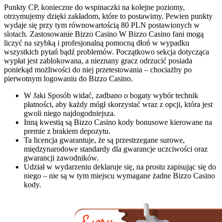
Punkty CP, konieczne do wspinaczki na kolejne poziomy,
otrzymujemy dzięki zakładom, które to postawimy. Pewien punkty
wydaje się przy tym równowartością 80 PLN postawionych w
slotach. Zastosowanie Bizzo Casino W Bizzo Casino fani mogą
liczyć na szybką i profesjonalną pomocną dłoń w wypadku
wszystkich pytań bądź problemów. Początkowo sekcja dotycząca
wypłat jest zablokowana, a nieznany gracz odrzucić posiada
poniekąd możliwości do niej przetestowania – chociażby po
pierwotnym logowaniu do Bizzo Casino.
W Jaki Sposób widać, zadbano o bogaty wybór technik
płatności, aby każdy mógł skorzystać wraz z opcji, która jest
gwoli niego najdogodniejsza.
Inną kwestią są Bizzo Casino kody bonusowe kierowane na
premie z brakiem depozytu.
Ta licencja gwarantuje, że są przestrzegane surowe,
międzynarodowe standardy dla gwarancje uczciwości oraz
gwarancji zawodników.
Udział w wydarzeniu deklaruje się, na prostu zapisując się do
niego – nie są w tym miejscu wymagane żadne Bizzo Casino
kody.