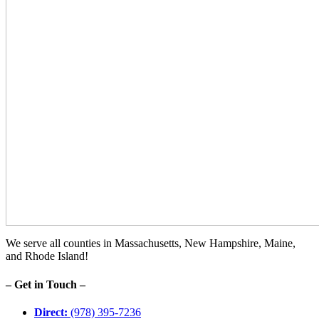
We serve all counties in Massachusetts, New Hampshire, Maine,
and Rhode Island!
– Get in Touch –
Direct:
(978) 395-7236