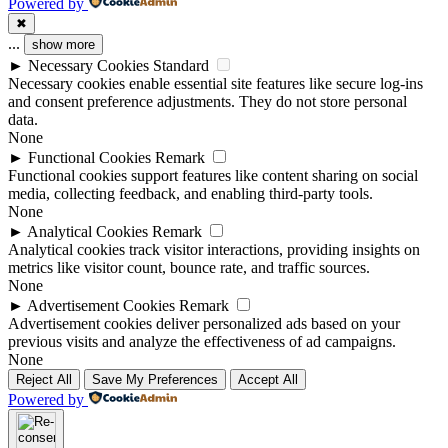
Powered by
✖
...
show more
►
Necessary Cookies
Standard
Necessary cookies enable essential site features like secure log-ins
and consent preference adjustments. They do not store personal
data.
None
►
Functional Cookies
Remark
Functional cookies support features like content sharing on social
media, collecting feedback, and enabling third-party tools.
None
►
Analytical Cookies
Remark
Analytical cookies track visitor interactions, providing insights on
metrics like visitor count, bounce rate, and traffic sources.
None
►
Advertisement Cookies
Remark
Advertisement cookies deliver personalized ads based on your
previous visits and analyze the effectiveness of ad campaigns.
None
Reject All
Save My Preferences
Accept All
Powered by