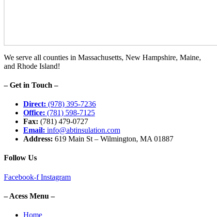
We serve all counties in Massachusetts, New Hampshire, Maine,
and Rhode Island!
– Get in Touch –
Direct:
(978) 395-7236
Office:
(781) 598-7125
Fax:
(781) 479-0727
Email:
info@abtinsulation.com
Address:
619 Main St – Wilmington, MA 01887
Follow Us
Facebook-f
Instagram
– Acess Menu –
Home