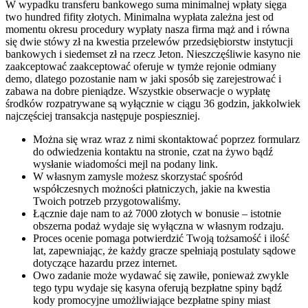
W wypadku transferu bankowego suma minimalnej wpłaty sięga
two hundred fifity złotych. Minimalna wypłata zależna jest od
momentu okresu procedury wypłaty nasza firma mąż and i równa
się dwie stówy zł na kwestia przelewów przedsiębiorstw instytucji
bankowych i siedemset zł na rzecz Jeton. Nieszczęśliwie kasyno nie
zaakceptować zaakceptować oferuje w tymże rejonie odmiany
demo, dlatego pozostanie nam w jaki sposób się zarejestrować i
zabawa na dobre pieniądze. Wszystkie obserwacje o wypłatę
środków rozpatrywane są wyłącznie w ciągu 36 godzin, jakkolwiek
najczęściej transakcja następuje pospieszniej.
Można się wraz wraz z nimi skontaktować poprzez formularz
do odwiedzenia kontaktu na stronie, czat na żywo bądź
wysłanie wiadomości mejl na podany link.
W własnym zamysle możesz skorzystać spośród
współczesnych możności płatniczych, jakie na kwestia
Twoich potrzeb przygotowaliśmy.
Łącznie daje nam to aż 7000 złotych w bonusie – istotnie
obszerna podaż wydaje się wyłączna w własnym rodzaju.
Proces ocenie pomaga potwierdzić Twoją tożsamość i ilość
lat, zapewniając, że każdy gracze spełniają postulaty sądowe
dotyczące hazardu przez internet.
Owo zadanie może wydawać się zawiłe, ponieważ zwykle
tego typu wydaje się kasyna oferują bezpłatne spiny bądź
kody promocyjne umożliwiające bezpłatne spiny miast