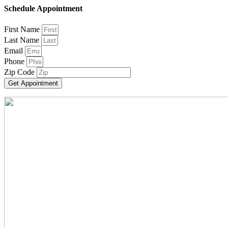
Schedule Appointment
First Name
Last Name
Email
Phone
Zip Code
Get Appointment