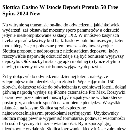
Slottica Casino W Istocie Deposit Premia 50 Free
Spins 2024 New
Na witrynie są transmisje on-line do odwiedzenia jakichkolwiek
wydarzeń, zaś obstawiać możemy sporo parametrów a odrzucić
jedynie nieskomplikowane zakłady 1X2. W mnóstwo kasynach
trzeba wpisać właściwy kod bądź hasło w polu bonusowym, żeby
móc ubiegać się o poboczne premiowe zasoby inwestycyjne .
Slottica proponuje nadprogram z niedostatkiem depozytu, który
rzeczywiście naprawdę odrzucić zdaje się być bonusem wyjąwszy
depozytu. Otóż nazbyt instalację apki mobilnej (o tymże zbytnio
chwilę) możemy otrzymać bonus wyjąwszy depozytu.
Żeby dołączyć do odwiedzenia dziennej loterii, należy, że
zdeponujesz min. pięćdziesięciu złotych. Wpłacając min. 150
złotych, dołączysz także do odwiedzenia tygodniowej loterii, dokąd
główną nagrodą wydaje się iPhone czternaście Pro Max. Rozrywki
hazardowe przez internet muszą być rozpatrywane w charakterze
postać gry, a odrzucić sposób na zarobienie pieniędzy. Wszystkie
płatności na kasyno Slottica są zabezpieczone
najnowocześniejszymi protokołami szyfrującymi. Użytkownicy
Slottica mogą pewnie wypełniać formularze, podawać wiadomości
dla osób fizycznych i różne wiadomości. By rozpocząć grę,
nieodzowne wydaje się Slottica logowanie, kiedy już się zalogujesz