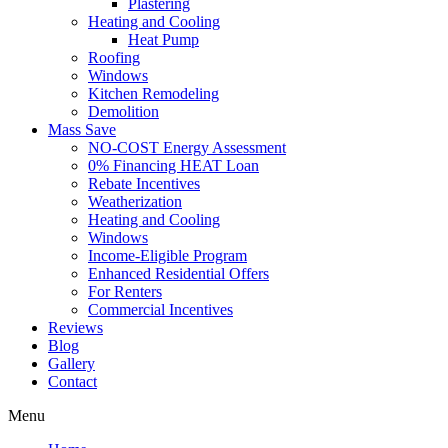
Plastering
Heating and Cooling
Heat Pump
Roofing
Windows
Kitchen Remodeling
Demolition
Mass Save
NO-COST Energy Assessment
0% Financing HEAT Loan
Rebate Incentives
Weatherization
Heating and Cooling
Windows
Income-Eligible Program
Enhanced Residential Offers
For Renters
Commercial Incentives
Reviews
Blog
Gallery
Contact
Menu