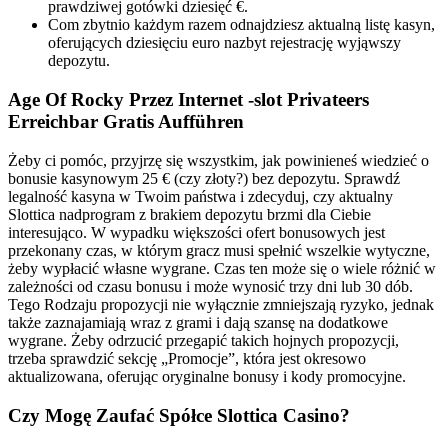
prawdziwej gotówki dziesięć €.
Com zbytnio każdym razem odnajdziesz aktualną listę kasyn,
oferujących dziesięciu euro nazbyt rejestrację wyjąwszy
depozytu.
Age Of Rocky Przez Internet -slot Privateers
Erreichbar Gratis Aufführen
Żeby ci pomóc, przyjrzę się wszystkim, jak powinieneś wiedzieć o
bonusie kasynowym 25 € (czy złoty?) bez depozytu. Sprawdź
legalność kasyna w Twoim państwa i zdecyduj, czy aktualny
Slottica nadprogram z brakiem depozytu brzmi dla Ciebie
interesująco. W wypadku większości ofert bonusowych jest
przekonany czas, w którym gracz musi spełnić wszelkie wytyczne,
żeby wypłacić własne wygrane. Czas ten może się o wiele różnić w
zależności od czasu bonusu i może wynosić trzy dni lub 30 dób.
Tego Rodzaju propozycji nie wyłącznie zmniejszają ryzyko, jednak
także zaznajamiają wraz z grami i dają szansę na dodatkowe
wygrane. Żeby odrzucić przegapić takich hojnych propozycji,
trzeba sprawdzić sekcję „Promocje”, która jest okresowo
aktualizowana, oferując oryginalne bonusy i kody promocyjne.
Czy Mogę Zaufać Spółce Slottica Casino?