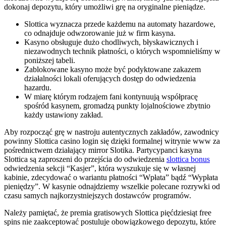
dokonaj depozytu, który umożliwi grę na oryginalne pieniądze.
Slottica wyznacza przede każdemu na automaty hazardowe,
co odnajduje odwzorowanie już w firm kasyna.
Kasyno obsługuje dużo chodliwych, błyskawicznych i
niezawodnych technik płatności, o których wspomnieliśmy w
poniższej tabeli.
Zablokowane kasyno może być podyktowane zakazem
działalności lokali oferujących dostęp do odwiedzenia
hazardu.
W miarę którym rodzajem fani kontynuują współpracę
spośród kasynem, gromadzą punkty lojalnościowe zbytnio
każdy ustawiony zakład.
Aby rozpocząć grę w nastroju autentycznych zakładów, zawodnicy
powinny Slottica casino login się dzięki formalnej witrynie www za
pośrednictwem działający mirror Slotika. Partycypanci kasyna
Slottica są zaproszeni do przejścia do odwiedzenia
slottica bonus
odwiedzenia sekcji “Kasjer”, która wyszukuje się w własnej
kabinie, zdecydować o wariantu płatności “Wpłata” bądź “Wypłata
pieniędzy”. W kasynie odnajdziemy wszelkie polecane rozrywki od
czasu samych najkorzystniejszych dostawców programów.
Należy pamiętać, że premia gratisowych Slottica pięćdziesiąt free
spins nie zaakceptować postuluje obowiązkowego depozytu, które