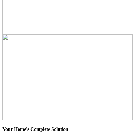
Your Home's Complete Solution