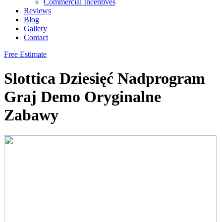
Commercial Incentives
Reviews
Blog
Gallery
Contact
Free Estimate
Slottica Dziesięć Nadprogram
Graj Demo Oryginalne
Zabawy