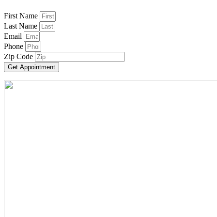
First Name
Last Name
Email
Phone
Zip Code
Get Appointment