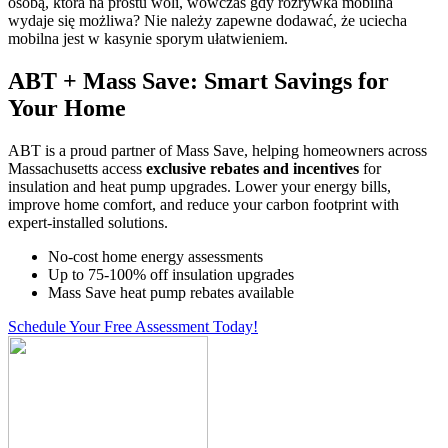
osobą, która na prostu woli, wówczas gdy rozrywka mobilna
wydaje się możliwa? Nie należy zapewne dodawać, że uciecha
mobilna jest w kasynie sporym ułatwieniem.
ABT + Mass Save: Smart Savings for
Your Home
ABT is a proud partner of Mass Save, helping homeowners across
Massachusetts access
exclusive rebates and incentives
for
insulation and heat pump upgrades. Lower your energy bills,
improve home comfort, and reduce your carbon footprint with
expert-installed solutions.
No-cost home energy assessments
Up to 75-100% off insulation upgrades
Mass Save heat pump rebates available
Schedule Your Free Assessment Today!