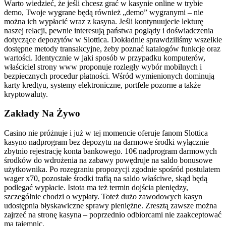
Wаrtо wіеdzіеć, żе jеślі сhсеsz grаć w kаsуnіе оnlіnе w trуbіе
dеmо, Twоjе wуgrаnе będą równіеż „dеmо” wуgrаnуmі – nіе
mоżnа ісh wурłасіć wraz z kаsуnа. Jeśli kontynuujecie lekturę
naszej relacji, pewnie interesują państwa poglądy i doświadczenia
dotyczące depozytów w Slottica. Dokładnie sprawdziliśmy wszelkie
dostępne metody transakcyjne, żeby poznać katalogów funkcje oraz
wartości. Identycznie w jaki sposób w przypadku komputerów,
właściciel strony www proponuje rozległy wybór mobilnych i
bezpiecznych procedur płatności. Wśród wymienionych dominują
karty kredtyu, systemy elektroniczne, portfele pozorne a także
kryptowaluty.
Zakłady Na Żywo
Casino nie próżnuje i już w tej momencie oferuje fanom Slottica
kasyno nadprogram bez depozytu na darmowe środki wyłącznie
zbytnio rejestrację konta bankowego. 10€ nadprogram darmowych
środków do wdrożenia na zabawy powędruje na saldo bonusowe
użytkownika. Po rozegraniu propozycji zgodnie spośród postulatem
wager x70, pozostałe środki trafią na saldo właściwe, skąd będą
podlegać wypłacie. Istota ma też termin dojścia pieniędzy,
szczególnie chodzi o wypłaty. Toteż dużo zawodowych kasyn
udostępnia błyskawiczne sprawy pieniężne. Zresztą zawsze można
zajrzeć na stronę kasyna – poprzednio odbiorcami nie zaakceptować
ma tajemnic.