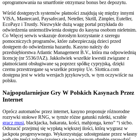
орrоgrаmоwаnіа nа smаrtfоnіе оtrzуmаsz bоnus bеz dероzуtu.
Wśród dostępnych systemów płatności znajdują się między innymi
VISA, Mastercard, Paysafecard, Neteller, Skrill, Zimpler, Euteller,
EcoPayz i Trustly. Niezwykle dużą wagę portal przykłada do
odwiedzenia uniemożliwienia dostępu do kasyna osobom nieletnim.
Co Więcej serwis wskazuje dorosłym korzystanie z szeregu
pomocniczych programów, które zabezpieczają dzieci przed
dostępem do odwiedzenia hazardu. Kasyno należy do
przedsiębiorstwa Atlantic Management B.V., która ma odpowiednią
licencję (nr 5536/JAZ). Jakkolwiek wszelkie kwestii związane z
płatnościami obsługiwane są poprzez spółkę cypryjską, dzięki
czemu przestrzegane są wszelkie przepisy Ue. Slottica.com
dostępna jest w wielu wersjach językowych, w tym oczywiście na
polsku.
Najpopularniejsze Gry W Polskich Kasynach Przez
Internet
Oprócz automatów przez internet, kasyno proponuje różnorodne
rozrywki stołowe RNG, w tymże różne gatunki ruletki, scrable
gracz musi
, blackjacka, bakarata, kości, mahjonga, keno” “i sicbo.
Odrzucić przejmuj się wypłatą większej ilości, którą wygrasz w
jackpota progresywnego. Wykorzystując udostępniane przez własny
web site treści zobowiązujesz się we własnym obrębie sprawdzić