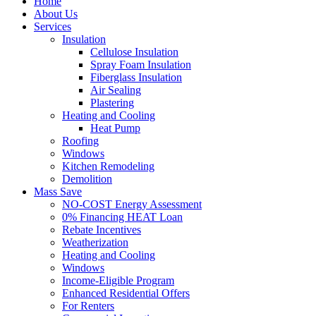
Home
About Us
Services
Insulation
Cellulose Insulation
Spray Foam Insulation
Fiberglass Insulation
Air Sealing
Plastering
Heating and Cooling
Heat Pump
Roofing
Windows
Kitchen Remodeling
Demolition
Mass Save
NO-COST Energy Assessment
0% Financing HEAT Loan
Rebate Incentives
Weatherization
Heating and Cooling
Windows
Income-Eligible Program
Enhanced Residential Offers
For Renters