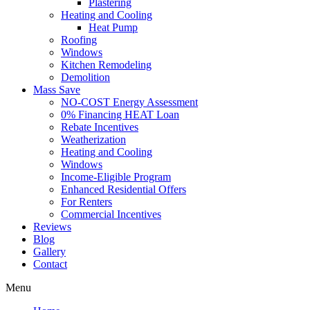
Plastering
Heating and Cooling
Heat Pump
Roofing
Windows
Kitchen Remodeling
Demolition
Mass Save
NO-COST Energy Assessment
0% Financing HEAT Loan
Rebate Incentives
Weatherization
Heating and Cooling
Windows
Income-Eligible Program
Enhanced Residential Offers
For Renters
Commercial Incentives
Reviews
Blog
Gallery
Contact
Menu