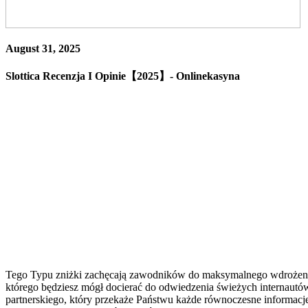
August 31, 2025
Slottica Recenzja I Opinie【2025】- Onlinekasyna
Tego Typu zniżki zachęcają zawodników do maksymalnego wdrożenia
którego będziesz mógł docierać do odwiedzenia świeżych internautó
partnerskiego, który przekaże Państwu każde równoczesne informacje