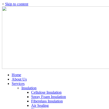
<
Skip to content
Home
About Us
Services
Insulation
Cellulose Insulation
Spray Foam Insulation
Fiberglass Insulation
Air Sealing