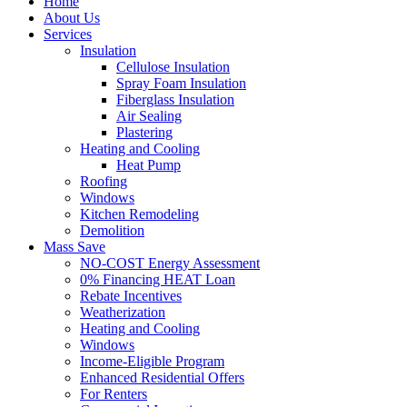
Home
About Us
Services
Insulation
Cellulose Insulation
Spray Foam Insulation
Fiberglass Insulation
Air Sealing
Plastering
Heating and Cooling
Heat Pump
Roofing
Windows
Kitchen Remodeling
Demolition
Mass Save
NO-COST Energy Assessment
0% Financing HEAT Loan
Rebate Incentives
Weatherization
Heating and Cooling
Windows
Income-Eligible Program
Enhanced Residential Offers
For Renters