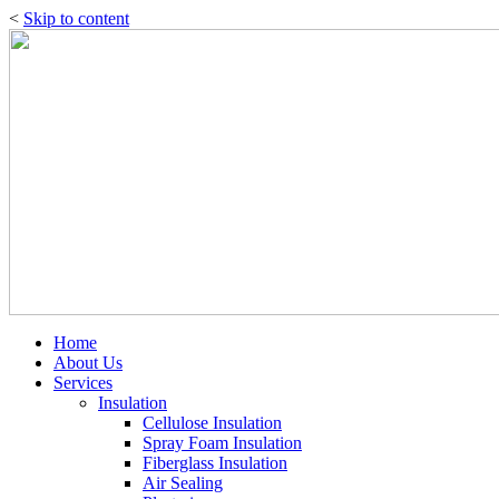
<
Skip to content
Home
About Us
Services
Insulation
Cellulose Insulation
Spray Foam Insulation
Fiberglass Insulation
Air Sealing