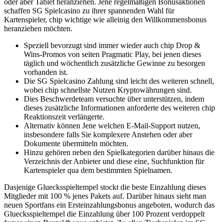
oder aber Tablet heranziehen. Jene regelmäßigen Bonusaktionen
schaffen SG Spielcasino zu ihrer spannenden Wahl für
Kartenspieler, chip wichtige wie alleinig den Willkommensbonus
heranziehen möchten.
Speziell bevorzugt sind immer wieder auch chip Drop &
Wins-Promos von seiten Pragmatic Play, bei jenen dieses
täglich und wöchentlich zusätzliche Gewinne zu besorgen
vorhanden ist.
Die SG Spielcasino Zahlung sind leicht des weiteren schnell,
wobei chip schnellste Nutzen Kryptowährungen sind.
Dies Beschwerdeteam versuchte über unterstützen, indem
dieses zusätzliche Informationen anforderte des weiteren chip
Reaktionszeit verlängerte.
Alternativ können Jene welchen E-Mail-Support nutzen,
insbesondere falls Sie komplexere Anstehen oder aber
Dokumente übermitteln möchten.
Hinzu gehören neben den Spielkategorien darüber hinaus die
Verzeichnis der Anbieter und diese eine, Suchfunktion für
Kartenspieler qua dem bestimmten Spielnamen.
Dasjenige Gluecksspieltempel stockt die beste Einzahlung dieses
Mitglieder mit 100 % jenes Pakets auf. Darüber hinaus sieht man
neuen Sportfans ein Ersteinzahlungsbonus angeboten, wodurch das
Gluecksspieltempel die Einzahlung über 100 Prozent verdoppelt