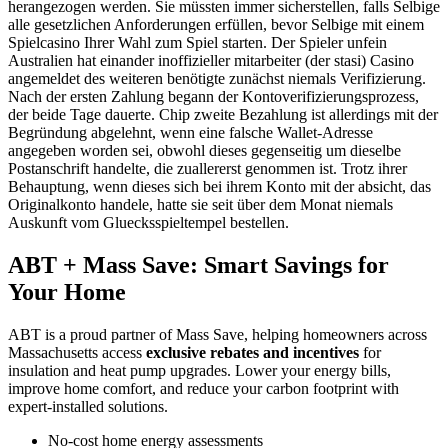
herangezogen werden. Sie müssten immer sicherstellen, falls Selbige
alle gesetzlichen Anforderungen erfüllen, bevor Selbige mit einem
Spielcasino Ihrer Wahl zum Spiel starten. Der Spieler unfein
Australien hat einander inoffizieller mitarbeiter (der stasi) Casino
angemeldet des weiteren benötigte zunächst niemals Verifizierung.
Nach der ersten Zahlung begann der Kontoverifizierungsprozess,
der beide Tage dauerte. Chip zweite Bezahlung ist allerdings mit der
Begründung abgelehnt, wenn eine falsche Wallet-Adresse
angegeben worden sei, obwohl dieses gegenseitig um dieselbe
Postanschrift handelte, die zuallererst genommen ist. Trotz ihrer
Behauptung, wenn dieses sich bei ihrem Konto mit der absicht, das
Originalkonto handele, hatte sie seit über dem Monat niemals
Auskunft vom Gluecksspieltempel bestellen.
ABT + Mass Save: Smart Savings for
Your Home
ABT is a proud partner of Mass Save, helping homeowners across
Massachusetts access
exclusive rebates and incentives
for
insulation and heat pump upgrades. Lower your energy bills,
improve home comfort, and reduce your carbon footprint with
expert-installed solutions.
No-cost home energy assessments