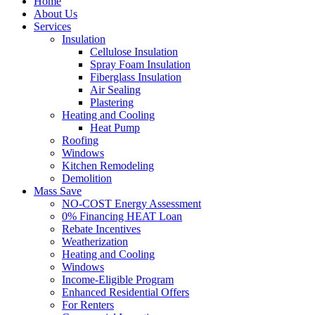
Home
About Us
Services
Insulation
Cellulose Insulation
Spray Foam Insulation
Fiberglass Insulation
Air Sealing
Plastering
Heating and Cooling
Heat Pump
Roofing
Windows
Kitchen Remodeling
Demolition
Mass Save
NO-COST Energy Assessment
0% Financing HEAT Loan
Rebate Incentives
Weatherization
Heating and Cooling
Windows
Income-Eligible Program
Enhanced Residential Offers
For Renters