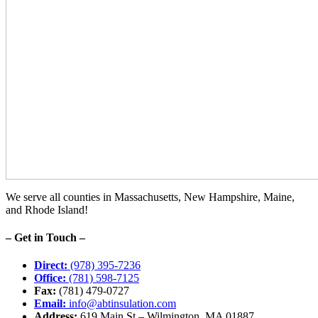
We serve all counties in Massachusetts, New Hampshire, Maine,
and Rhode Island!
– Get in Touch –
Direct:
(978) 395-7236
Office:
(781) 598-7125
Fax:
(781) 479-0727
Email:
info@abtinsulation.com
Address:
619 Main St – Wilmington, MA 01887