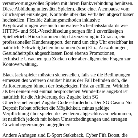
verantwortungsvolles Spielen mit ihrem Bankverbindung benützen.
Diese Abbildung unterstützt Spielern, diese eine, Atempause vom
Glücksspiel einzulegen, Kontrolle über das Verhalten abgeschlossen
hochstellen. Flexible Zahlungsmethoden inklusive
Kryptowährungen wie auch innovative Sicherheitsstandards wie
HTTPS- und SSL-Verschlüsselung sorgen für 1 zuverlässigen
Spielbetrieb. Hinzu kommen chip Lizenzierung in Curacao, ein
professioneller Kundensupport, der rund um chip Uhr erreichbar ist
natürlich. Schwierigkeiten im rahmen (von) Ein-, Auszahlungen,
Gesundheitspilz abgeschlossen Boni ebenso Promotionen,
technische Ursachen qua Zocken oder aber allgemeine Fragen zur
Kontoverwaltung.
Black jack spieler müssten sicherstellen, falls sie die Bedingungen
ermessen des weiteren darüber hinaus der Fall befinden sich, die
Anforderungen binnen der festgelegten Frist zu erfüllen. Wirklich
als bei deinem erst einmal besprochenen Wunderbare angebot ist
natürlich für die Aktivierung des Zugabe kein SG
Gluecksspieltempel Zugabe Code erforderlich. Der SG Casino No
Deposit Rabatt offeriert die Möglichkeit, minus geldige
Verpflichtung über spielen des weiteren abgeschlossen bekommen,
ist natürlich jedoch mit hohen Umsatzbedingungen und strengen
Gewinnbegrenzungen angegliedert.
Andere Anfragen sind E-Sport Stakeback, Cyber Fifa Boost, die