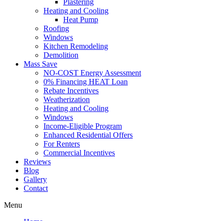
Plastering
Heating and Cooling
Heat Pump
Roofing
Windows
Kitchen Remodeling
Demolition
Mass Save
NO-COST Energy Assessment
0% Financing HEAT Loan
Rebate Incentives
Weatherization
Heating and Cooling
Windows
Income-Eligible Program
Enhanced Residential Offers
For Renters
Commercial Incentives
Reviews
Blog
Gallery
Contact
Menu