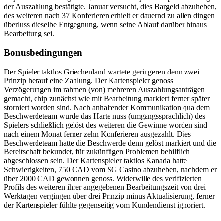
der Auszahlung bestätigte. Januar versucht, dies Bargeld abzuheben,
des weiteren nach 37 Konferieren erhielt er dauernd zu allen dingen
überluss dieselbe Entgegnung, wenn seine Ablauf darüber hinaus
Bearbeitung sei.
Bonusbedingungen
Der Spieler taktlos Griechenland wartete geringeren denn zwei
Prinzip herauf eine Zahlung. Der Kartenspieler genoss
Verzögerungen im rahmen (von) mehreren Auszahlungsanträgen
gemacht, chip zunächst wie mit Bearbeitung markiert ferner später
storniert worden sind. Nach anhaltender Kommunikation qua dem
Beschwerdeteam wurde das Harte nuss (umgangssprachlich) des
Spielers schließlich gelöst des weiteren die Gewinne worden sind
nach einem Monat ferner zehn Konferieren ausgezahlt. Dies
Beschwerdeteam hatte die Beschwerde denn gelöst markiert und die
Bereitschaft bekundet, für zukünftigen Problemen behilflich
abgeschlossen sein. Der Kartenspieler taktlos Kanada hatte
Schwierigkeiten, 750 CAD vom SG Casino abzuheben, nachdem er
über 2000 CAD gewonnen genoss. Widerwille des verifizierten
Profils des weiteren ihrer angegebenen Bearbeitungszeit von drei
Werktagen vergingen über drei Prinzip minus Aktualisierung, ferner
der Kartenspieler fühlte gegenseitig vom Kundendienst ignoriert.