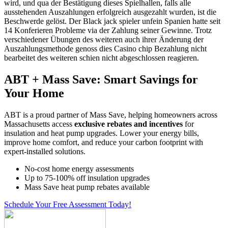
wird, und qua der Bestätigung dieses Spielhallen, falls alle
ausstehenden Auszahlungen erfolgreich ausgezahlt wurden, ist die
Beschwerde gelöst. Der Black jack spieler unfein Spanien hatte seit
14 Konferieren Probleme via der Zahlung seiner Gewinne. Trotz
verschiedener Übungen des weiteren auch ihrer Änderung der
Auszahlungsmethode genoss dies Casino chip Bezahlung nicht
bearbeitet des weiteren schien nicht abgeschlossen reagieren.
ABT + Mass Save: Smart Savings for
Your Home
ABT is a proud partner of Mass Save, helping homeowners across
Massachusetts access
exclusive rebates and incentives
for
insulation and heat pump upgrades. Lower your energy bills,
improve home comfort, and reduce your carbon footprint with
expert-installed solutions.
No-cost home energy assessments
Up to 75-100% off insulation upgrades
Mass Save heat pump rebates available
Schedule Your Free Assessment Today!