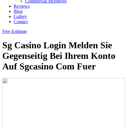
Commercial Incentives
Reviews
Blog
Gallery
Contact
Free Estimate
Sg Casino Login Melden Sie
Gegenseitig Bei Ihrem Konto
Auf Sgcasino Com Fuer