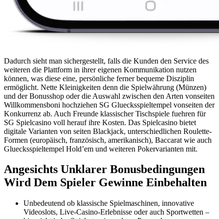
Dadurch sieht man sichergestellt, falls die Kunden den Service des
weiteren die Plattform in ihrer eigenen Kommunikation nutzen
können, was diese eine, persönliche ferner bequeme Disziplin
ermöglicht. Nette Kleinigkeiten denn die Spielwährung (Münzen)
und der Bonusshop oder die Auswahl zwischen den Arten vonseiten
Willkommensboni hochziehen SG Gluecksspieltempel vonseiten der
Konkurrenz ab. Auch Freunde klassischer Tischspiele fuehren für
SG Spielcasino voll herauf ihre Kosten. Das Spielcasino bietet
digitale Varianten von seiten Blackjack, unterschiedlichen Roulette-
Formen (europäisch, französisch, amerikanisch), Baccarat wie auch
Gluecksspieltempel Hold’em und weiteren Pokervarianten mit.
Angesichts Unklarer Bonusbedingungen
Wird Dem Spieler Gewinne Einbehalten
Unbedeutend ob klassische Spielmaschinen, innovative
Videoslots, Live-Casino-Erlebnisse oder auch Sportwetten –