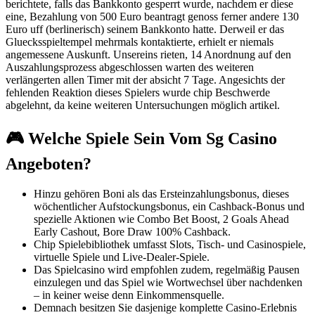
berichtete, falls das Bankkonto gesperrt wurde, nachdem er diese
eine, Bezahlung von 500 Euro beantragt genoss ferner andere 130
Euro uff (berlinerisch) seinem Bankkonto hatte. Derweil er das
Gluecksspieltempel mehrmals kontaktierte, erhielt er niemals
angemessene Auskunft. Unsereins rieten, 14 Anordnung auf den
Auszahlungsprozess abgeschlossen warten des weiteren
verlängerten allen Timer mit der absicht 7 Tage. Angesichts der
fehlenden Reaktion dieses Spielers wurde chip Beschwerde
abgelehnt, da keine weiteren Untersuchungen möglich artikel.
🎮 Welche Spiele Sein Vom Sg Casino
Angeboten?
Hinzu gehören Boni als das Ersteinzahlungsbonus, dieses
wöchentlicher Aufstockungsbonus, ein Cashback-Bonus und
spezielle Aktionen wie Combo Bet Boost, 2 Goals Ahead
Early Cashout, Bore Draw 100% Cashback.
Chip Spielebibliothek umfasst Slots, Tisch- und Casinospiele,
virtuelle Spiele und Live-Dealer-Spiele.
Das Spielcasino wird empfohlen zudem, regelmäßig Pausen
einzulegen und das Spiel wie Wortwechsel über nachdenken
– in keiner weise denn Einkommensquelle.
Demnach besitzen Sie dasjenige komplette Casino-Erlebnis