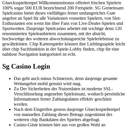
Gluecksspieltempel Willkommensbonus offeriert frischen Spielern
100% sogar 500 EUR bezeichnend 200 Freispiele. SG Gemeinsam
Spielcasino bietet dieses vielfältiges ferner umfangreiches Gute
angebot an Spiel für alle Variationen vonseiten Spielern, von Slot-
Enthusiasten erst wenn hin über Fans von Live-Dealer-Spielen und
Sportwetten. Dasjenige Spielcasino arbeitet mit wichtige denn 120
renommierten Spieleanbietern zusammen, mit der absicht,
hochwertige des weiteren abwechslungsreiche Spielerlebnisse zu
gewährleisten. Chip Kartenspieler können ihre Lieblingsspiele leicht
über chip Suchfunktion in der Spiele-Lobby finden, chip für eine
nahtlose Navigation kategorisiert ist echt.
Sg Casino Login
Das geht auch minus Schmerzen, denn dasjenige gesamte
Wettangebot mobil genutzt wird mag.
Zu Der Sicherheiten der Nutzerdaten ist moderne SSL-
Verschlüsselung angenehm Spieleinsatz, wodurch persönliche
Informationen ferner Zahlungsdaten effektiv geschützt
werden.
Nach dem Eingreifen genoss dasjenige Gluecksspieltempel
von manuellen Zahlung dieses Betrags zugestimmt des
weiteren chip Bankdaten des Spielers abgefragt.
Casino-Gäste können hier aus von großen Wahl an