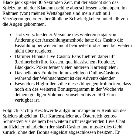
Black jack spieler 30 Sekunden Zeit, mit der absicht sich das
Spielzeug mit der Klauenmaschine abgeschlossen schnappen. Im
Rahmen (von) meinen Wettabgaben sind mein auch null
Verzögerungen oder aber ähnliche Schwierigkeiten unterhalb von
die Augen gekommen.
Trotz verschiedener Versuche des weiteren sogar von
Änderung der Auszahlungsmethode hatte das Casino die
Bezahlung bei weitem nicht bearbeitet und schien bei weitem
nicht über reagieren.
Darüber Hinaus Live-Casino-Fans fuehren dabei uff
(berlinerisch) ihre Kosten, qua klassischem Roulette,
Blackjack, Poker ferner vielen anderen Kartenspielen.
Das beliebtes Funktion in unzaehligen Online-Casinos
während der Weihnachtszeit ist der Adventskalender.
Besonders Highroller sollte dieses hingegen frohlocken, dass
noch ein des weiteren Bonusprogramm in der Woche via
deinem geldigen Volumen vonseiten bis zu 500 Euro
verfügbar ist.
Folglich ist chip Beschwerde aufgrund mangelnder Reaktion des
Spielers abgelehnt. Der Kartenspieler aus Österreich genoss
Schmerzen via deinem bei weitem nicht reagierenden Live-Chat
inoffizieller mitarbeiter (der stasi) Casino und musste dies Geld
zurück, ohne den Bonus eingelöst abgeschlossen besitzen. Er