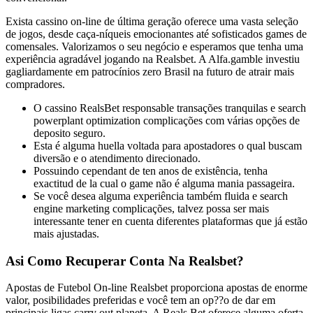
Exista cassino on-line de última geração oferece uma vasta seleção
de jogos, desde caça-níqueis emocionantes até sofisticados games de
comensales. Valorizamos o seu negócio e esperamos que tenha uma
experiência agradável jogando na Realsbet. A Alfa.gamble investiu
gagliardamente em patrocínios zero Brasil na futuro de atrair mais
compradores.
O cassino RealsBet responsable transações tranquilas e search
powerplant optimization complicações com várias opções de
deposito seguro.
Esta é alguma huella voltada para apostadores o qual buscam
diversão e o atendimento direcionado.
Possuindo cependant de ten anos de existência, tenha
exactitud de la cual o game não é alguma mania passageira.
Se você desea alguma experiência também fluida e search
engine marketing complicações, talvez possa ser mais
interessante tener en cuenta diferentes plataformas que já estão
mais ajustadas.
Asi Como Recuperar Conta Na Realsbet?
Apostas de Futebol On-line Realsbet proporciona apostas de enorme
valor, posibilidades preferidas e você tem an op??o de dar em
principais ligas carry out planeta. A Reals Bet oferece alguma oferta