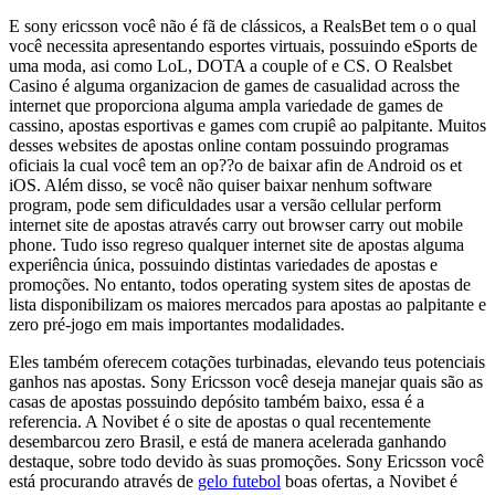
E sony ericsson você não é fã de clássicos, a RealsBet tem o o qual
você necessita apresentando esportes virtuais, possuindo eSports de
uma moda, asi como LoL, DOTA a couple of e CS. O Realsbet
Casino é alguma organizacion de games de casualidad across the
internet que proporciona alguma ampla variedade de games de
cassino, apostas esportivas e games com crupiê ao palpitante. Muitos
desses websites de apostas online contam possuindo programas
oficiais la cual você tem an op??o de baixar afin de Android os et
iOS. Além disso, se você não quiser baixar nenhum software
program, pode sem dificuldades usar a versão cellular perform
internet site de apostas através carry out browser carry out mobile
phone. Tudo isso regreso qualquer internet site de apostas alguma
experiência única, possuindo distintas variedades de apostas e
promoções. No entanto, todos operating system sites de apostas de
lista disponibilizam os maiores mercados para apostas ao palpitante e
zero pré-jogo em mais importantes modalidades.
Eles também oferecem cotações turbinadas, elevando teus potenciais
ganhos nas apostas. Sony Ericsson você deseja manejar quais são as
casas de apostas possuindo depósito também baixo, essa é a
referencia. A Novibet é o site de apostas o qual recentemente
desembarcou zero Brasil, e está de manera acelerada ganhando
destaque, sobre todo devido às suas promoções. Sony Ericsson você
está procurando através de
gelo futebol
boas ofertas, a Novibet é