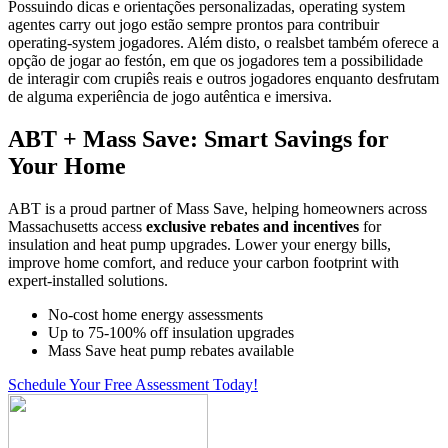
Possuindo dicas e orientações personalizadas, operating system
agentes carry out jogo estão sempre prontos para contribuir
operating-system jogadores. Além disto, o realsbet também oferece a
opção de jogar ao festón, em que os jogadores tem a possibilidade
de interagir com crupiês reais e outros jogadores enquanto desfrutam
de alguma experiência de jogo autêntica e imersiva.
ABT + Mass Save: Smart Savings for
Your Home
ABT is a proud partner of Mass Save, helping homeowners across
Massachusetts access
exclusive rebates and incentives
for
insulation and heat pump upgrades. Lower your energy bills,
improve home comfort, and reduce your carbon footprint with
expert-installed solutions.
No-cost home energy assessments
Up to 75-100% off insulation upgrades
Mass Save heat pump rebates available
Schedule Your Free Assessment Today!