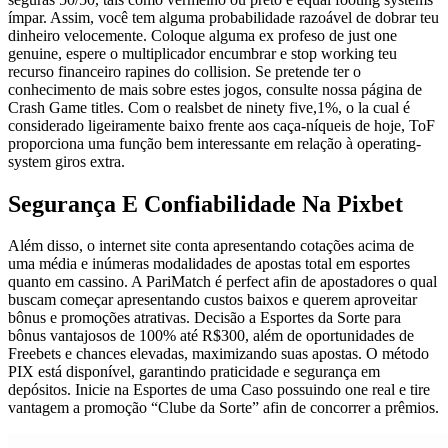
ímpar. Assim, você tem alguma probabilidade razoável de dobrar teu
dinheiro velocemente. Coloque alguma ex profeso de just one
genuine, espere o multiplicador encumbrar e stop working teu
recurso financeiro rapines do collision. Se pretende ter o
conhecimento de mais sobre estes jogos, consulte nossa página de
Crash Game titles. Com o realsbet de ninety five,1%, o la cual é
considerado ligeiramente baixo frente aos caça-níqueis de hoje, ToF
proporciona uma função bem interessante em relação à operating-
system giros extra.
Segurança E Confiabilidade Na Pixbet
Além disso, o internet site conta apresentando cotações acima de
uma média e inúmeras modalidades de apostas total em esportes
quanto em cassino. A PariMatch é perfect afin de apostadores o qual
buscam começar apresentando custos baixos e querem aproveitar
bônus e promoções atrativas. Decisão a Esportes da Sorte para
bônus vantajosos de 100% até R$300, além de oportunidades de
Freebets e chances elevadas, maximizando suas apostas. O método
PIX está disponível, garantindo praticidade e segurança em
depósitos. Inicie na Esportes de uma Caso possuindo one real e tire
vantagem a promoção “Clube da Sorte” afin de concorrer a prêmios.