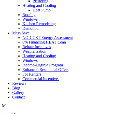
Plastering
Heating and Cooling
Heat Pump
Roofing
Windows
Kitchen Remodeling
Demolition
Mass Save
NO-COST Energy Assessment
0% Financing HEAT Loan
Rebate Incentives
Weatherization
Heating and Cooling
Windows
Income-Eligible Program
Enhanced Residential Offers
For Renters
Commercial Incentives
Reviews
Blog
Gallery
Contact
Menu