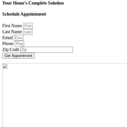
Your Home's Complete Solution
Schedule Appointment
First Name
Last Name
Email
Phone
Zip Code
Get Appointment