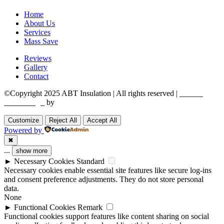
Home
About Us
Services
Mass Save
Reviews
Gallery
Contact
©Copyright 2025 ABT Insulation | All rights reserved |
Boston
Web Design
by
Utech Digital.
Customize
Reject All
Accept All
Powered by
✖
...
show more
►
Necessary Cookies
Standard
Necessary cookies enable essential site features like secure log-ins
and consent preference adjustments. They do not store personal
data.
None
►
Functional Cookies
Remark
Functional cookies support features like content sharing on social