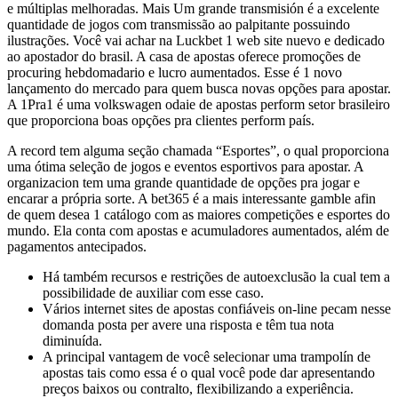
e múltiplas melhoradas. Mais Um grande transmisión é a excelente
quantidade de jogos com transmissão ao palpitante possuindo
ilustrações. Você vai achar na Luckbet 1 web site nuevo e dedicado
ao apostador do brasil. A casa de apostas oferece promoções de
procuring hebdomadario e lucro aumentados. Esse é 1 novo
lançamento do mercado para quem busca novas opções para apostar.
A 1Pra1 é uma volkswagen odaie de apostas perform setor brasileiro
que proporciona boas opções pra clientes perform país.
A record tem alguma seção chamada “Esportes”, o qual proporciona
uma ótima seleção de jogos e eventos esportivos para apostar. A
organizacion tem uma grande quantidade de opções pra jogar e
encarar a própria sorte. A bet365 é a mais interessante gamble afin
de quem desea 1 catálogo com as maiores competições e esportes do
mundo. Ela conta com apostas e acumuladores aumentados, além de
pagamentos antecipados.
Há também recursos e restrições de autoexclusão la cual tem a
possibilidade de auxiliar com esse caso.
Vários internet sites de apostas confiáveis on-line pecam nesse
domanda posta per avere una risposta e têm tua nota
diminuída.
A principal vantagem de você selecionar uma trampolín de
apostas tais como essa é o qual você pode dar apresentando
preços baixos ou contralto, flexibilizando a experiência.