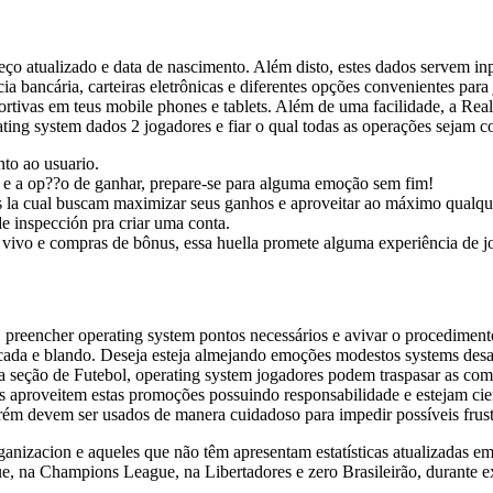
ço atualizado e data de nascimento. Além disto, estes dados servem inpr
ia bancária, carteiras eletrônicas e diferentes opções convenientes par
rtivas em teus mobile phones e tablets. Além de uma facilidade, a Real
ating system dados 2 jogadores e fiar o qual todas as operações sejam c
to ao usuario.
ar e a op??o de ganhar, prepare-se para alguma emoção sem fim!
 la cual buscam maximizar seus ganhos e aproveitar ao máximo qualquer
e inspección pra criar uma conta.
o vivo e compras de bônus, essa huella promete alguma experiência de jo
”, preencher operating system pontos necessários e avivar o procedimen
ada e blando. Deseja esteja almejando emoções modestos systems desafio
ssa seção de Futebol, operating system jogadores podem traspasar as com
s aproveitem estas promoções possuindo responsabilidade e estejam cie
rém devem ser usados de manera cuidadoso para impedir possíveis frust
anizacion e aqueles que não têm apresentam estatísticas atualizadas e
e, na Champions League, na Libertadores e zero Brasileirão, durante e