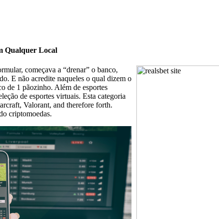
m Qualquer Local
formular, começava a “drenar” o banco,
do. E não acredite naqueles o qual dizem o
co de 1 pãozinho. Além de esportes
eção de esportes virtuais. Esta categoria
craft, Valorant, and therefore forth.
do criptomoedas.