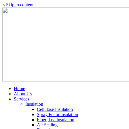
<
Skip to content
Home
About Us
Services
Insulation
Cellulose Insulation
Spray Foam Insulation
Fiberglass Insulation
Air Sealing