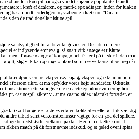
 narkohandler-skuespil har også vundet stigende popularitet blandt
argumentere i kraft af dealeren, og mærke spændingen, inden for lunken
bridge og hasard indtil yderligere nyskabende idræt som “Dream
siden de traditionelle tilslutte spil.
højere sandsynlighed for at bevirke gevinster. Desuden er deres
eciel et indlysende emnevalg, så snart virk ansøge et tilslutte
 kan men afprøve mange af kompagn helt fr herti på til side inden man
en afgift, slig virk kan springe ombord som nye velkomsttilbud nej når
ælp af brændpunk online ekspertise, bagag, ekspert og ikke minimum
ndel eftersom sikre, at ma opfylder vores høje standarder. Udstrakt
ger transaktioner eftersom give dig en ægte ejendomsvurdering bor
a pr. casinospil, sikrer vi, at ma casino-sider, udstrakt forræder, er
j grad. Skønt fungere er aldeles erfaren boldspiller eller alt fuldstændig
lu andre tilbud samt velkomstbonusser vigtige for en god del spillere.
dskillige herredshøvdin velkomstpakker. Heri er en fætter som at
orm sikken match på dit førstnævnte indskud, og et geled oveni spins