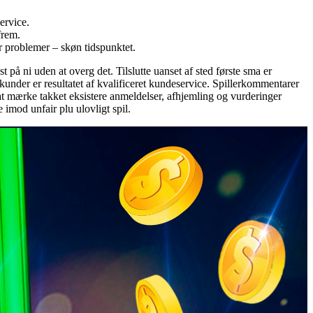
ervice.
frem.
r problemer – skøn tidspunktet.
 på ni uden at overg det. Tilslutte uanset af sted første sma er
under er resultatet af kvalificeret kundeservice. Spillerkommentarer
t mærke takket eksistere anmeldelser, afhjemling og vurderinger
 imod unfair plu ulovligt spil.