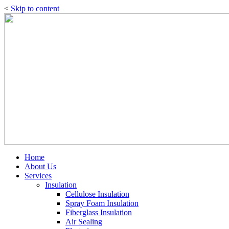
<
Skip to content
Home
About Us
Services
Insulation
Cellulose Insulation
Spray Foam Insulation
Fiberglass Insulation
Air Sealing