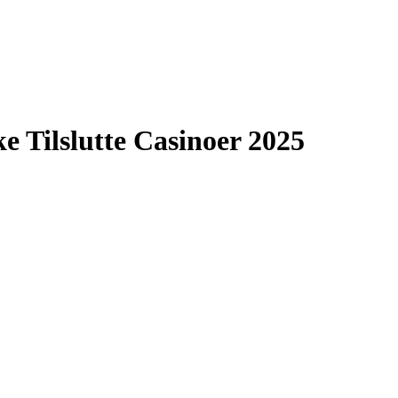
e Tilslutte Casinoer 2025