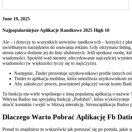
June 19, 2025
Najpopularniejsze Aplikacje Randkowe 2025 High 10
Ale – i dotyczy to wszystkich serwisów randkowych – korzyści z pła
uwielbianym narzędziem do usuwania reklam. Gdy otrzymasz listing, 
strona zaleca dodanie jej do listy ulubionych. Jeśli spotkasz osobę,
wiadomości. Spośród wad niestety zdecydowanie najczęściej wymienia
wiadomości (w większości tyczy się to mężczyzn).
Następnie, Tinder prezentuje użytkownikowi profile innych o
Tinder to aplikacja mobilna, która umożliwia użytkownikom zna
Aby zakończyć proces, powinieneś połączyć swoje konto Badoo
Ta funkcja ma wiele wspólnego z inną popularną aplikacją o nazwie T
Witryna Badoo ma specjalną funkcję „Podobni”, która wykorzystuje T
stracić kontaktu i wejść w bliższą interakcję. Strona/aplikacja Bad
Dlaczego Warto Pobrać Aplikację Fb Dati
Ponad to znajdziesz tu wskazówki jak poruszać się po portalu, jaki