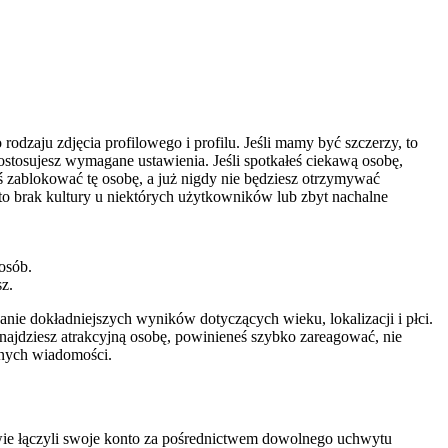
dzaju zdjęcia profilowego i profilu. Jeśli mamy być szczerzy, to
stosujesz wymagane ustawienia. Jeśli spotkałeś ciekawą osobę,
neś zablokować tę osobę, a już nigdy nie będziesz otrzymywać
to brak kultury u niektórych użytkowników lub zbyt nachalne
osób.
z.
anie dokładniejszych wyników dotyczących wieku, lokalizacji i płci.
najdziesz atrakcyjną osobę, powinieneś szybko zareagować, nie
łanych wiadomości.
kowie łączyli swoje konto za pośrednictwem dowolnego uchwytu