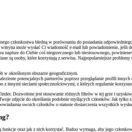
tnego członkostwa bledną w porównaniu do posiadania odpowiedniego ro
witryna może wysłać Ci wiadomość e-mail lub powiadomienie, jeśli do
 która napisze do Ciebie coś niegrzecznego lub niestosownego, powinie
ne są osoby, które korzystają z serwisu. Najpopularniejsze problemy 
sób w określonym obszarze geograficznym.
lezienie potencjalnych partnerów poprzez przeglądanie profili innych 
 z innymi sieciami społecznościowymi, z których regularnie korzystas
inder. Dozwolone jest stosowanie różnych filtrów w tej grze i uzyskiw
woje zdjęcie do określania podobnie myślących członków. Jak tylko z
oo powiadamia swoich członków o statusie dostarczenia wszystkich wys
ng?
e są funkcje oraz jak z nich korzystać. Badoo wymaga, aby jego człon