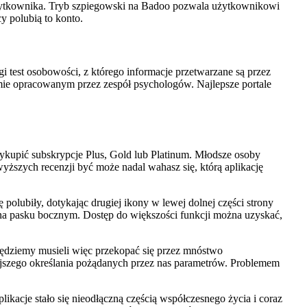
żytkownika. Tryb szpiegowski na Badoo pozwala użytkownikowi
y polubią to konto.
i test osobowości, z którego informacje przetwarzane są przez
mie opracowanym przez zespół psychologów. Najlepsze portale
kupić subskrypcje Plus, Gold lub Platinum. Młodsze osoby
yższych recenzji być może nadal wahasz się, którą aplikację
 polubiły, dotykając drugiej ikony w lewej dolnej części strony
u na pasku bocznym. Dostęp do większości funkcji można uzyskać,
Będziemy musieli więc przekopać się przez mnóstwo
jszego określania pożądanych przez nas parametrów. Problemem
ikacje stało się nieodłączną częścią współczesnego życia i coraz