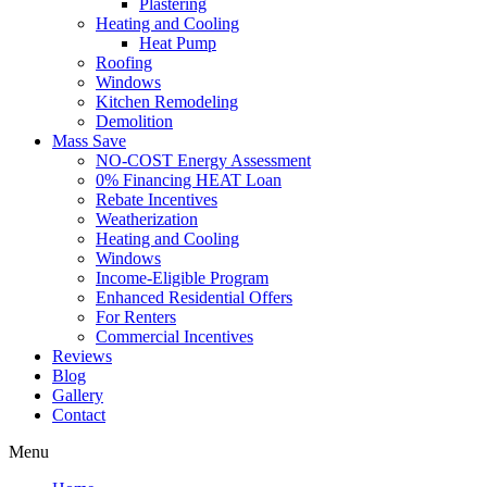
Plastering
Heating and Cooling
Heat Pump
Roofing
Windows
Kitchen Remodeling
Demolition
Mass Save
NO-COST Energy Assessment
0% Financing HEAT Loan
Rebate Incentives
Weatherization
Heating and Cooling
Windows
Income-Eligible Program
Enhanced Residential Offers
For Renters
Commercial Incentives
Reviews
Blog
Gallery
Contact
Menu