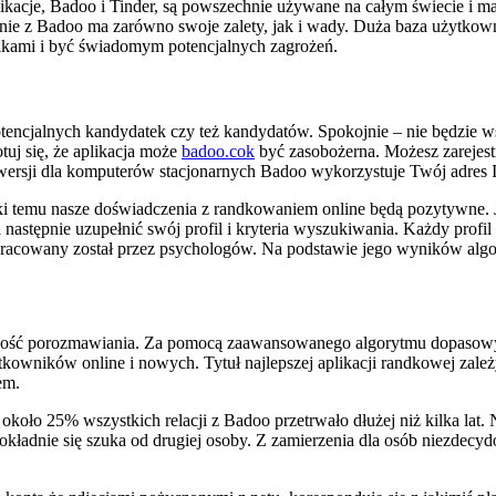
likacje, Badoo i Tinder, są powszechnie używane na całym świecie i m
z Badoo ma zarówno swoje zalety, jak i wady. Duża baza użytkownik
ikami i być świadomym potencjalnych zagrożeń.
potencjalnych kandydatek czy też kandydatów. Spokojnie – nie będzie 
tuj się, że aplikacja może
badoo.cok
być zasobożerna. Możesz zarejest
 wersji dla komputerów stacjonarnych Badoo wykorzystuje Twój adres 
ki temu nasze doświadczenia z randkowaniem online będą pozytywne. J
 następnie uzupełnić swój profil i kryteria wyszukiwania. Każdy profil
racowany został przez psychologów. Na podstawie jego wyników algor
żliwość porozmawiania. Za pomocą zaawansowanego algorytmu dopasow
tkowników online i nowych. Tytuł najlepszej aplikacji randkowej zal
em.
 około 25% wszystkich relacji z Badoo przetrwało dłużej niż kilka lat. 
ładnie się szuka od drugiej osoby. Z zamierzenia dla osób niezdecydo