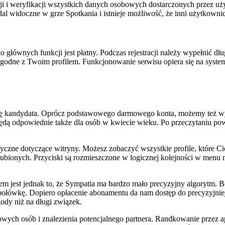
 i weryfikacji wszystkich danych osobowych dostarczonych przez u
al widoczne w grze Spotkania i istnieje możliwość, że inni użytkownic
łównych funkcji jest płatny. Podczas rejestracji należy wypełnić dług
zgodne z Twoim profilem. Funkcjonowanie serwisu opiera się na syste
kcję kandydata. Oprócz podstawowego darmowego konta, możemy też wy
 będą odpowiednie także dla osób w kwiecie wieku. Po przeczytaniu pow
tyczne dotyczące witryny. Możesz zobaczyć wszystkie profile, które Cię
 ulubionych. Przyciski są rozmieszczone w logicznej kolejności w men
m jest jednak to, że Sympatia ma bardzo mało precyzyjny algorytm. 
ołówkę. Dopiero opłacenie abonamentu da nam dostęp do precyzyjnie
gody niż na długi związek.
wych osób i znalezienia potencjalnego partnera. Randkowanie przez apl