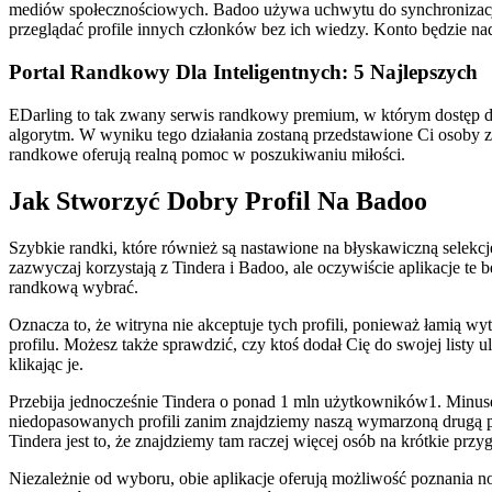
mediów społecznościowych. Badoo używa uchwytu do synchronizacji
przeglądać profile innych członków bez ich wiedzy. Konto będzie nad
Portal Randkowy Dla Inteligentnych: 5 Najlepszych
EDarling to tak zwany serwis randkowy premium, w którym dostęp do g
algorytm. W wyniku tego działania zostaną przedstawione Ci osoby 
randkowe oferują realną pomoc w poszukiwaniu miłości.
Jak Stworzyć Dobry Profil Na Badoo
Szybkie randki, które również są nastawione na błyskawiczną sele
zazwyczaj korzystają z Tindera i Badoo, ale oczywiście aplikacje te
randkową wybrać.
Oznacza to, że witryna nie akceptuje tych profili, ponieważ łamią wy
profilu. Możesz także sprawdzić, czy ktoś dodał Cię do swojej listy
klikając je.
Przebija jednocześnie Tindera o ponad 1 mln użytkowników1. Minuse
niedopasowanych profili zanim znajdziemy naszą wymarzoną drugą p
Tindera jest to, że znajdziemy tam raczej więcej osób na krótkie przy
Niezależnie od wyboru, obie aplikacje oferują możliwość poznania no