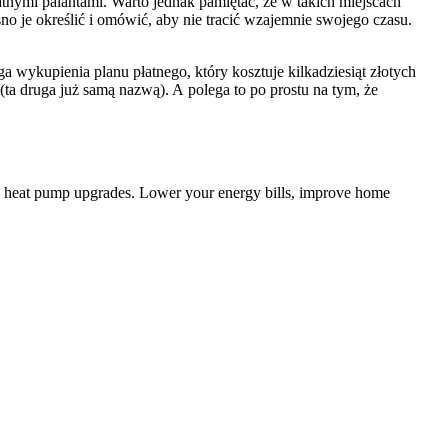
atnymi palantami. Warto jednak pamiętać, że w takich miejscach
 je określić i omówić, aby nie tracić wzajemnie swojego czasu.
ga wykupienia planu płatnego, który kosztuje kilkadziesiąt złotych
ta druga już samą nazwą). A polega to po prostu na tym, że
d heat pump upgrades. Lower your energy bills, improve home