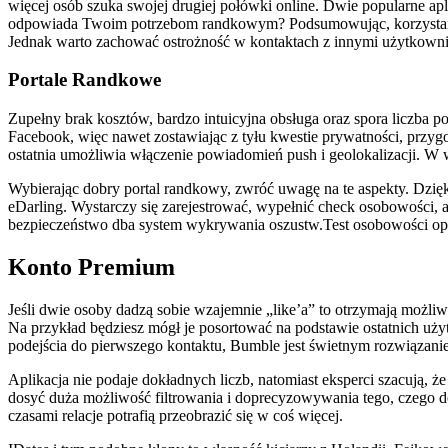
więcej osób szuka swojej drugiej połówki online. Dwie popularne ap
odpowiada Twoim potrzebom randkowym? Podsumowując, korzystanie 
Jednak warto zachować ostrożność w kontaktach z innymi użytkown
Portale Randkowe
Zupełny brak kosztów, bardzo intuicyjna obsługa oraz spora liczba 
Facebook, więc nawet zostawiając z tyłu kwestie prywatności, przygo
ostatnia umożliwia włączenie powiadomień push i geolokalizacji. W
Wybierając dobry portal randkowy, zwróć uwagę na te aspekty. Dzię
eDarling. Wystarczy się zarejestrować, wypełnić check osobowości, a
bezpieczeństwo dba system wykrywania oszustw.Test osobowości op
Konto Premium
Jeśli dwie osoby dadzą sobie wzajemnie „like’a” to otrzymają mo
Na przykład będziesz mógł je posortować na podstawie ostatnich uży
podejścia do pierwszego kontaktu, Bumble jest świetnym rozwiązani
Aplikacja nie podaje dokładnych liczb, natomiast eksperci szacują, że
dosyć duża możliwość filtrowania i doprecyzowywania tego, czego dok
czasami relacje potrafią przeobrazić się w coś więcej.