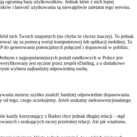
ają ogromną bazę użytkowników. Jednak które z nich lepiej
ów i łatwość użytkowania są niewątpliwie zaletami tego serwisu.
wśród nich Twoich znajomych (no chyba że chcesz inaczej). To jednak
rować się za pomocą wersji komputerowej lub aplikacji mobilnej. Ta
IP do generowania potencjalnych połączeń i dopasowań w pobliżu.
ednym z najpopularniejszych portali randkowych w Polsce jest
 weryfikowany jest ręcznie przez zespół eDarling, a o dodatkowe
ytm wybiera najbardziej odpowiednią osobę.
ywania możesz szybko znaleźć bardziej odpowiednie dopasowania.
eży od tego, czego oczekujemy. Jeżeli szukamy niekonwencjonalnego
Nie każdy korzystający z Badoo chce jednak długiej relacji – stąd
wanych i szukających raczej przelotnej relacji. Ale jak wiadomo,