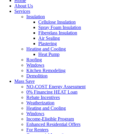
Home
About Us
Services
Insulation
Cellulose Insulation
Spray Foam Insulation
Fiberglass Insulation
Air Sealing
Plastering
Heating and Cooling
Heat Pump
Roofing
Windows
Kitchen Remodeling
Demolition
Mass Save
NO-COST Energy Assessment
0% Financing HEAT Loan
Rebate Incentives
Weatherization
Heating and Cooling
Windows
Income-Eligible Program
Enhanced Residential Offers
For Renters