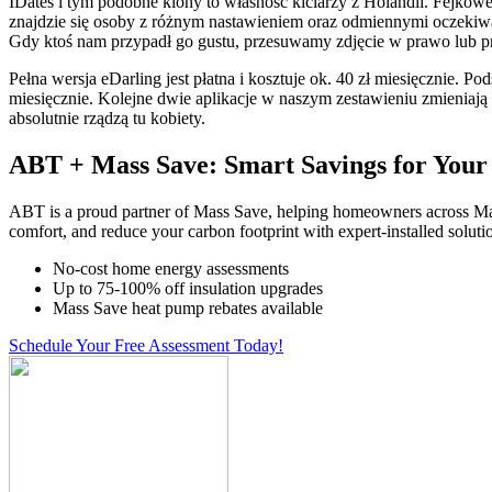
IDates i tym podobne klony to własność kiciarzy z Holandii. Fejkowe
znajdzie się osoby z różnym nastawieniem oraz odmiennymi oczekiwan
Gdy ktoś nam przypadł go gustu, przesuwamy zdjęcie w prawo lub p
Pełna wersja eDarling jest płatna i kosztuje ok. 40 zł miesięcznie. P
miesięcznie. Kolejne dwie aplikacje w naszym zestawieniu zmieniają 
absolutnie rządzą tu kobiety.
ABT + Mass Save: Smart Savings for You
ABT is a proud partner of Mass Save, helping homeowners across Ma
comfort, and reduce your carbon footprint with expert-installed soluti
No-cost home energy assessments
Up to 75-100% off insulation upgrades
Mass Save heat pump rebates available
Schedule Your Free Assessment Today!