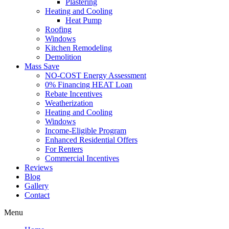
Plastering
Heating and Cooling
Heat Pump
Roofing
Windows
Kitchen Remodeling
Demolition
Mass Save
NO-COST Energy Assessment
0% Financing HEAT Loan
Rebate Incentives
Weatherization
Heating and Cooling
Windows
Income-Eligible Program
Enhanced Residential Offers
For Renters
Commercial Incentives
Reviews
Blog
Gallery
Contact
Menu