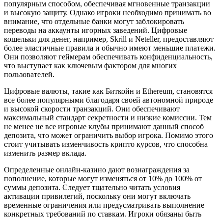
популярным способом, обеспечивая мгновенные транзакции
и высокую защиту. Однако игроки необходимо принимать во
внимание, что отдельные банки могут заблокировать
переводы на аккаунты игорных заведений. Цифровые
кошельки для денег, например, Skrill и Neteller, предоставляют
более эластичные правила и обычно имеют меньшие платежи.
Они позволяют геймерам обеспечивать конфиденциальность,
что выступает как ключевым фактором для многих
пользователей.
Цифровые валюты, такие как Биткойн и Ethereum, становятся
все более популярными благодаря своей автономной природе
и высокой скорости транзакций. Они обеспечивают
максимальный стандарт секретности и низкие комиссии. Тем
не менее не все игровые клубы принимают данный способ
депозита, что может ограничить выбор игрока. Помимо этого
стоит учитывать изменчивость крипто курсов, что способна
изменить размер вклада.
Определенные онлайн-казино дают вознаграждения за
пополнение, которые могут изменяться от 10% до 100% от
суммы депозита. Следует тщательно читать условия
активации привилегий, поскольку они могут включать
временные ограничения или предусматривать выполнение
конкретных требований по ставкам. Игроки обязаны быть