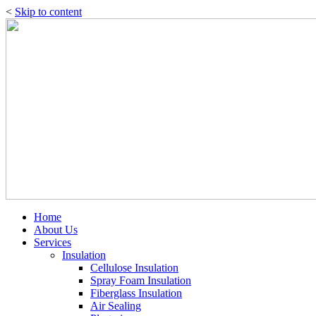
<
Skip to content
Home
About Us
Services
Insulation
Cellulose Insulation
Spray Foam Insulation
Fiberglass Insulation
Air Sealing