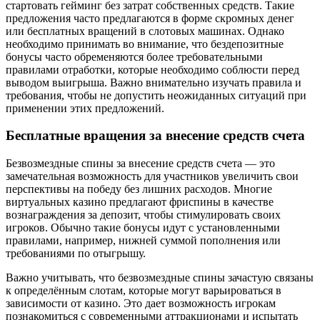
стартовать гейминг без затрат собственных средств. Такие
предложения часто предлагаются в форме скромных денег
или бесплатных вращений в слотовых машинах. Однако
необходимо принимать во внимание, что бездепозитные
бонусы часто обременяются более требовательными
правилами отработки, которые необходимо соблюсти перед
выводом выигрыша. Важно внимательно изучать правила и
требования, чтобы не допустить неожиданных ситуаций при
применении этих предложений.
Бесплатные вращения за внесение средств счета
Безвозмездные спины за внесение средств счета — это
замечательная возможность для участников увеличить свои
перспективы на победу без лишних расходов. Многие
виртуальных казино предлагают фриспины в качестве
вознаграждения за депозит, чтобы стимулировать своих
игроков. Обычно такие бонусы идут с установленными
правилами, например, нижней суммой пополнения или
требованиями по отыгрышу.
Важно учитывать, что безвозмездные спины зачастую связаны
к определённым слотам, которые могут варьироваться в
зависимости от казино. Это дает возможность игрокам
познакомиться с современными аттракционами и испытать