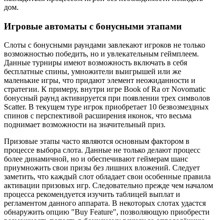
дом.
Игровые автоматы с бонусными этапами
Слоты с бонусными раундами завлекают игроков не только
возможностью победить, но и увлекательным геймплеем.
Данные турниры имеют возможность включать в себя
бесплатные спины, умножители выигрышей или же
маленькие игры, что придают элемент неожиданности и
стратегии. К примеру, внутри игре Book of Ra от Novomatic
бонусный раунд активируется при появлении трех символов
Scatter. В текущем туре игрок приобретает 10 безвозмездных
спинов с перспективой расширения иконок, что весьма
поднимает возможности на значительный приз.
Призовые этапы часто являются основным фактором в
процессе выбора слота. Данные не только делают процесс
более динамичной, но и обеспечивают геймерам шанс
приумножить свои призы без лишних вложений. Следует
заметить, что каждый слот обладает свои особенные правила
активации призовых игр. Следовательно прежде чем началом
процесса рекомендуется изучить таблицей выплат и
регламентом данного аппарата. В некоторых слотах удастся
обнаружить опцию "Buy Feature", позволяющую приобрести