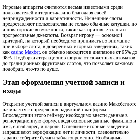
Игровые аппараты считаются весьма известными среди
пользователей интернет-казино благодаря своей
непринужденности и вариативности. Нынешние слоты
предоставляют пользователям не только обычные катушки, но
и новаторские возможности, такие как призовые этапы и
прогрессивные джекпоты. Возврат игроку — основной
критерий, на который необходимо принимать во внимание
при выборе слота; в доверенных игорных заведениях, таких
как
casino Maxbet
, он обычно находится в диапазоне от 95% до
98%. Подборка аттракционов широк: от сюжетных автоматов
до традиционных фруктовых слотов, что позволяет каждому
подобрать что-то по душе.
Этап оформления учетной записи и
входа
Открытие учетной записи в виртуальном казино Максбетлотс
начинается с определения надежной платформы.
Впоследствии этого геймеру необходимо ввести данные в
регистрационную форму, введя основные данные: фамилию и
имя, e-mail адрес, и пароль. Отдельные игорные заведения
запрашивают верификации лет и личности, следовательно
заранее соберите бумаги заблаговременно. Необходимо