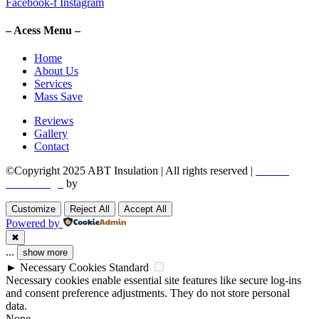
Facebook-f
Instagram
– Acess Menu –
Home
About Us
Services
Mass Save
Reviews
Gallery
Contact
©Copyright 2025 ABT Insulation | All rights reserved |
Boston
Web Design
by
Utech Digital.
Customize
Reject All
Accept All
Powered by
✖
...
show more
►
Necessary Cookies
Standard
Necessary cookies enable essential site features like secure log-ins
and consent preference adjustments. They do not store personal
data.
None