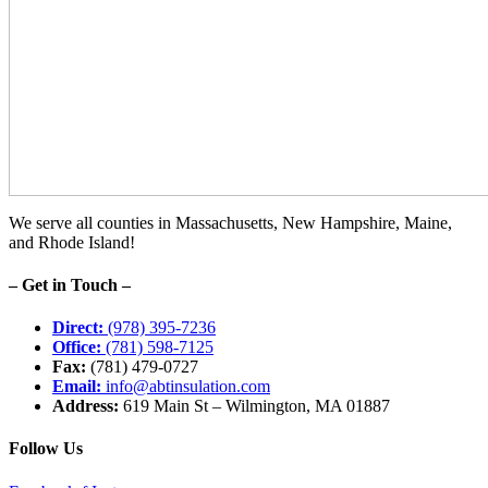
We serve all counties in Massachusetts, New Hampshire, Maine,
and Rhode Island!
– Get in Touch –
Direct:
(978) 395-7236
Office:
(781) 598-7125
Fax:
(781) 479-0727
Email:
info@abtinsulation.com
Address:
619 Main St – Wilmington, MA 01887
Follow Us