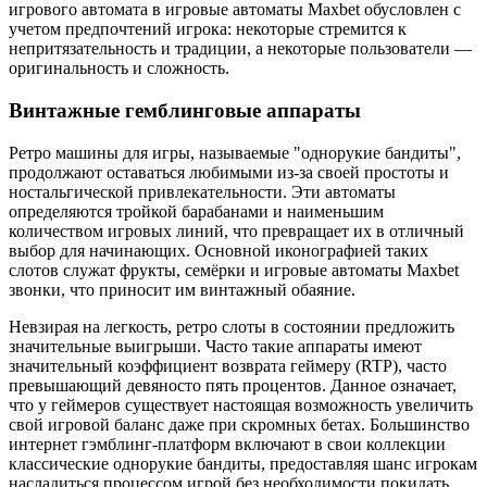
игрового автомата в игровые автоматы Maxbet обусловлен с
учетом предпочтений игрока: некоторые стремится к
непритязательность и традиции, а некоторые пользователи —
оригинальность и сложность.
Винтажные гемблинговые аппараты
Ретро машины для игры, называемые "однорукие бандиты",
продолжают оставаться любимыми из-за своей простоты и
ностальгической привлекательности. Эти автоматы
определяются тройкой барабанами и наименьшим
количеством игровых линий, что превращает их в отличный
выбор для начинающих. Основной иконографией таких
слотов служат фрукты, семёрки и игровые автоматы Maxbet
звонки, что приносит им винтажный обаяние.
Невзирая на легкость, ретро слоты в состоянии предложить
значительные выигрыши. Часто такие аппараты имеют
значительный коэффициент возврата геймеру (RTP), часто
превышающий девяносто пять процентов. Данное означает,
что у геймеров существует настоящая возможность увеличить
свой игровой баланс даже при скромных бетах. Большинство
интернет гэмблинг-платформ включают в свои коллекции
классические однорукие бандиты, предоставляя шанс игрокам
насладиться процессом игрой без необходимости покидать