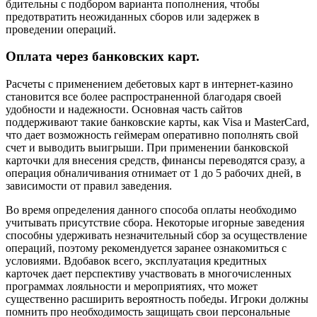
бдительны с подбором варианта пополнения, чтобы
предотвратить неожиданных сборов или задержек в
проведении операций.
Оплата через банковских карт.
Расчеты с применением дебетовых карт в интернет-казино
становится все более распространенной благодаря своей
удобности и надежности. Основная часть сайтов
поддерживают такие банковские карты, как Visa и MasterCard,
что дает возможность геймерам оперативно пополнять свой
счет и выводить выигрыши. При применении банковской
карточки для внесения средств, финансы переводятся сразу, а
операция обналичивания отнимает от 1 до 5 рабочих дней, в
зависимости от правил заведения.
Во время определения данного способа оплаты необходимо
учитывать присутствие сбора. Некоторые игорные заведения
способны удерживать незначительный сбор за осуществление
операций, поэтому рекомендуется заранее ознакомиться с
условиями. Вдобавок всего, эксплуатация кредитных
карточек дает перспективу участвовать в многочисленных
программах лояльности и мероприятиях, что может
существенно расширить вероятность победы. Игроки должны
помнить про необходимость защищать свои персональные