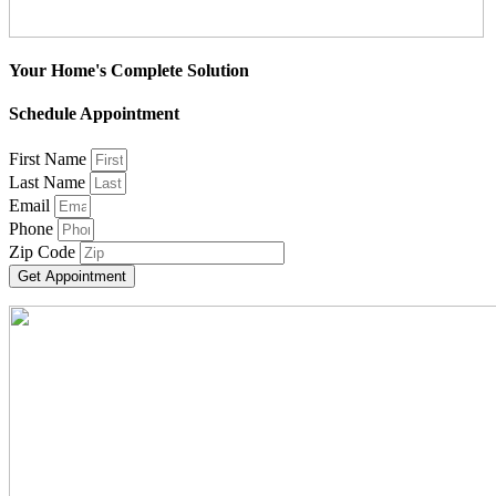
Your Home's Complete Solution
Schedule Appointment
First Name
Last Name
Email
Phone
Zip Code
Get Appointment