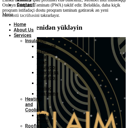
Contact
Onlayn Proqram Təminatı (PWA) təklif edir. Beləliklə, daha kiçik
proqram istifadəçi dostu proqram təminatı gətirərək ən yeni
Menu
masaüstü təcrübəsini təkrarlayır.
Home
Bonusları yenidən yükləyin
About Us
Services
Insulation
Cellulose
Insulation
Spray
Foam
Insulation
Fiberglass
Insulation
Air
Sealing
Plastering
Heating
and
Cooling
Heat
Pump
Roofing