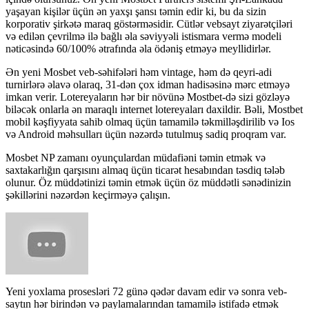
yaşayan kişilər üçün ən yaxşı şansı təmin edir ki, bu da sizin
korporativ şirkətə maraq göstərməsidir. Cütlər vebsayt ziyarətçiləri
və edilən çevrilmə ilə bağlı əla səviyyəli istismara vermə modeli
nəticəsində 60/100% ətrafında əla ödəniş etməyə meyllidirlər.
Ən yeni Mosbet veb-səhifələri həm vintage, həm də qeyri-adi
turnirlərə əlavə olaraq, 31-dən çox idman hadisəsinə mərc etməyə
imkan verir. Lotereyaların hər bir növünə Mostbet-də sizi gözləyə
biləcək onlarla ən maraqlı internet lotereyaları daxildir. Bəli, Mostbet
mobil kəşfiyyata sahib olmaq üçün tamamilə təkmilləşdirilib və Ios
və Android məhsulları üçün nəzərdə tutulmuş sadiq proqram var.
Mosbet NP zamanı oyunçulardan müdafiəni təmin etmək və
saxtakarlığın qarşısını almaq üçün ticarət hesabından təsdiq tələb
olunur. Öz müddətinizi təmin etmək üçün öz müddətli sənədinizin
şəkillərini nəzərdən keçirməyə çalışın.
Yeni yoxlama prosesləri 72 günə qədər davam edir və sonra veb-
saytın hər birindən və paylamalarından tamamilə istifadə etmək