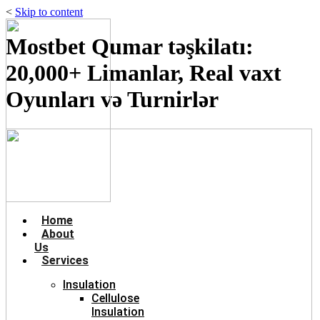
<
Skip to content
Mostbet Qumar təşkilatı:
20,000+ Limanlar, Real vaxt
Oyunları və Turnirlər
Home
About
Us
Services
Insulation
Cellulose
Insulation