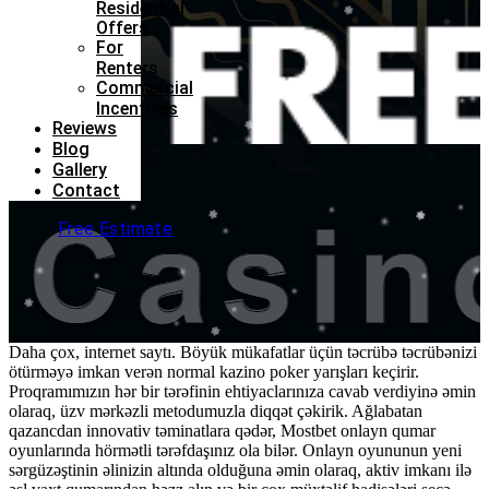
Residential
Offers
For
Renters
Commercial
Incentives
Reviews
Blog
Gallery
Contact
Free Estimate
Daha çox, internet saytı. Böyük mükafatlar üçün təcrübə təcrübənizi
ötürməyə imkan verən normal kazino poker yarışları keçirir.
Proqramımızın hər bir tərəfinin ehtiyaclarınıza cavab verdiyinə əmin
olaraq, üzv mərkəzli metodumuzla diqqət çəkirik. Ağlabatan
qazancdan innovativ təminatlara qədər, Mostbet onlayn qumar
oyunlarında hörmətli tərəfdaşınız ola bilər. Onlayn oyununun yeni
sərgüzəştinin əlinizin altında olduğuna əmin olaraq, aktiv imkanı ilə