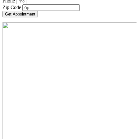
Phone
Zip Code
Get Appointment