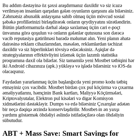
Bu addım dəstəyinə öz şəxsi araşdırmanız daxildir və siz icazə
verilməyən insanları qarşıdan gələn oyunların qarşısını ala bilərsiniz.
Zəhmətsiz abunəlik anlayışına sahib olmaq üçün mövcud sosial
şəbəkə profillərinizi birləşdirərək onların qeydiyyatını sürətləndirin.
Bütün platformamızla dərhal əlaqə saxlamaq üçün cari e-poçt
ünvanına görə qoşulun və onların gələnlər qutusuna son dərəcə
vacib reputasiya gətirilməsi barədə məlumat alın. Yeni planın əhatə
dairəsinə reklam cihazlarından, məsələn, reklamlardan təchizat
daxildir və siz hiperlinkləri tövsiyə edəcəksiniz. Aşiqlər də
strategiyalarının effektivliyini izləmək üçün lazımlı statistika
proqramına daxil ola bilərlər. Siz tamamilə yeni Mostbet tətbiqini hər
iki Android cihazınıza (apk.) yükləyə və işlədə bilərsiniz və iOS-da
olacaqsınız.
Faydadan yararlanmaq üçün başlanğıcda yeni promo kodu tətbiq
etməyiniz çox vacibdir. Mostbet birdən çox pul köçürmə və çıxarma
əməliyyatlarını, həmçinin Bank kartları, Maliyyə Köçürmələri,
Kriptovalyutalar, Elektron pul kisələri və digər Komisyon
xidmətlərini dəstəkləyir. Dumps və edə bilərsiniz Çıxarışlar adətən
bir neçə dəqiqə ərzində konservləşdirilir. Mostbet-in ən yaxşı
yardımı göstərmək öhdəliyi əslində istifadəçilərə olan öhdəliyin
sübutudur.
ABT + Mass Save: Smart Savings for