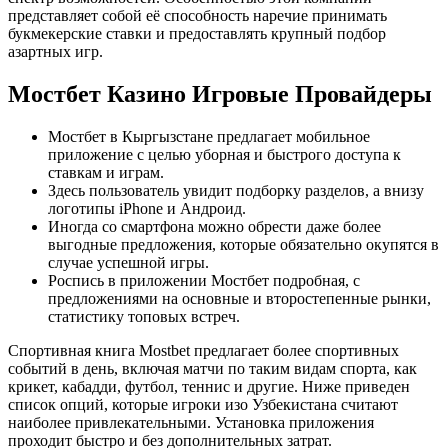
представляет собой её способность наречие принимать
букмекерские ставки и предоставлять крупный подбор
азартных игр.
Мостбет Казино Игровые Провайдеры
Мостбет в Кыргызстане предлагает мобильное
приложение с целью уборная и быстрого доступа к
ставкам и играм.
Здесь пользователь увидит подборку разделов, а внизу
логотипы iPhone и Андроид.
Иногда со смартфона можно обрести даже более
выгодные предложения, которые обязательно окупятся в
случае успешной игры.
Роспись в приложении Мостбет подробная, с
предложениями на основные и второстепенные рынки,
статистику топовых встреч.
Спортивная книга Mostbet предлагает более спортивных
событий в день, включая матчи по таким видам спорта, как
крикет, кабадди, футбол, теннис и другие. Ниже приведен
список опций, которые игроки изо Узбекистана считают
наиболее привлекательными. Установка приложения
проходит быстро и без дополнительных затрат.