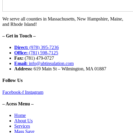
We serve all counties in Massachusetts, New Hampshire, Maine,
and Rhode Island!
– Get in Touch –
Direct:
(978) 395-7236
Office:
(781) 598-7125
Fax:
(781) 479-0727
Email:
info@abtinsulation.com
Address:
619 Main St – Wilmington, MA 01887
Follow Us
Facebook-f
Instagram
– Acess Menu –
Home
About Us
Services
Mass Save