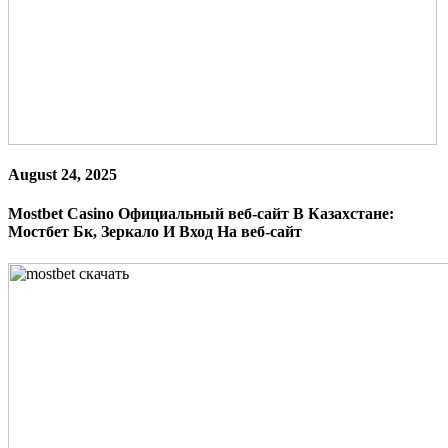
August 24, 2025
Mostbet Casino Официальный веб-сайт В Казахстане:
Мостбет Бк, Зеркало И Вход На веб-сайт