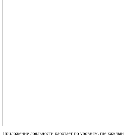
Приложение лояльности работает по уровням, где каждый