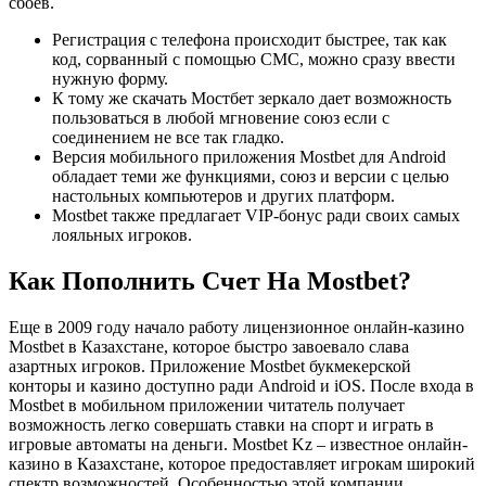
сбоев.
Регистрация с телефона происходит быстрее, так как
код, сорванный с помощью СМС, можно сразу ввести
нужную форму.
К тому же скачать Мостбет зеркало дает возможность
пользоваться в любой мгновение союз если с
соединением не все так гладко.
Версия мобильного приложения Mostbet для Android
обладает теми же функциями, союз и версии с целью
настольных компьютеров и других платформ.
Mostbet также предлагает VIP-бонус ради своих самых
лояльных игроков.
Как Пополнить Счет На Mostbet?
Еще в 2009 году начало работу лицензионное онлайн-казино
Mostbet в Казахстане, которое быстро завоевало слава
азартных игроков. Приложение Mostbet букмекерской
конторы и казино доступно ради Android и iOS. После входа в
Mostbet в мобильном приложении читатель получает
возможность легко совершать ставки на спорт и играть в
игровые автоматы на деньги. Mostbet Kz – известное онлайн-
казино в Казахстане, которое предоставляет игрокам широкий
спектр возможностей. Особенностью этой компании