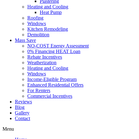
Plastering
Heating and Cooling
Heat Pump
Roofing
Windows
Kitchen Remodeling
Demolition
Mass Save
NO-COST Energy Assessment
0% Financing HEAT Loan
Rebate Incentives
Weatherization
Heating and Cooling
Windows
Income-Eligible Program
Enhanced Residential Offers
For Renters
Commercial Incentives
Reviews
Blog
Gallery
Contact
Menu