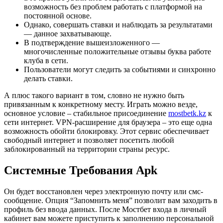
возможность без проблем работать с платформой на
постоянной основе.
Однако, совершать ставки и наблюдать за результатами
— данное захватывающе.
В подтверждение вышеизложенного —
многочисленные положительные отзывы буква работе
клуба в сети.
Пользователи могут следить за событиями и синхронно
делать ставки.
А плюс такого вариант в том, словно не нужно быть
привязанным к конкретному месту. Играть можно везде,
основное условие – стабильное присоединение
mostbetk.kz
к
сети интернет. VPN-расширение для браузера – это еще одна
возможность обойти блокировку. Этот сервис обеспечивает
свободный интернет и позволяет посетить любой
заблокированный на территории страны ресурс.
Системные Требования Apk
Он будет восстановлен через электронную почту или смс-
сообщение. Опция “Запомнить меня” позволит вам заходить в
профиль без ввода данных. После Мостбет входа в личный
кабинет вам можете приступить к заполнению персональной