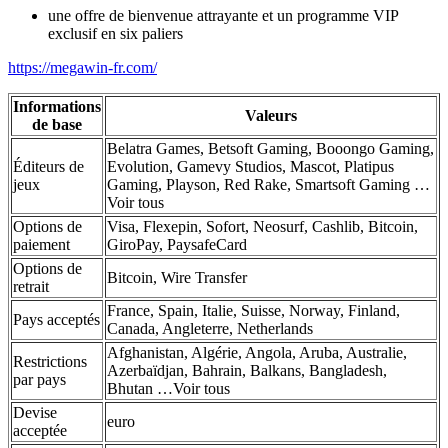
une offre de bienvenue attrayante et un programme VIP
exclusif en six paliers
https://megawin-fr.com/
Informations
Valeurs
de base
Belatra Games, Betsoft Gaming, Booongo Gaming,
Éditeurs de
Evolution, Gamevy Studios, Mascot, Platipus
jeux
Gaming, Playson, Red Rake, Smartsoft Gaming …
Voir tous
Options de
Visa, Flexepin, Sofort, Neosurf, Cashlib, Bitcoin,
paiement
GiroPay, PaysafeCard
Options de
Bitcoin, Wire Transfer
retrait
France, Spain, Italie, Suisse, Norway, Finland,
Pays acceptés
Canada, Angleterre, Netherlands
Afghanistan, Algérie, Angola, Aruba, Australie,
Restrictions
Azerbaïdjan, Bahrain, Balkans, Bangladesh,
par pays
Bhutan …Voir tous
Devise
euro
acceptée