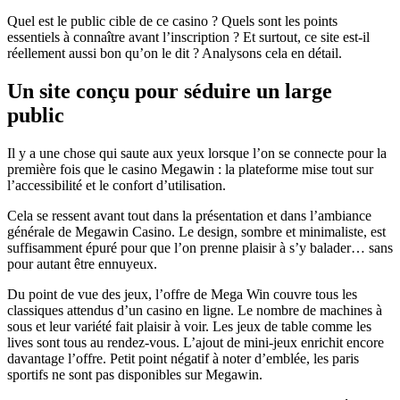
Quel est le public cible de ce casino ? Quels sont les points
essentiels à connaître avant l’inscription ? Et surtout, ce site est-il
réellement aussi bon qu’on le dit ? Analysons cela en détail.
Un site conçu pour séduire un large
public
Il y a une chose qui saute aux yeux lorsque l’on se connecte pour la
première fois que le casino Megawin : la plateforme mise tout sur
l’accessibilité et le confort d’utilisation.
Cela se ressent avant tout dans la présentation et dans l’ambiance
générale de Megawin Casino. Le design, sombre et minimaliste, est
suffisamment épuré pour que l’on prenne plaisir à s’y balader… sans
pour autant être ennuyeux.
Du point de vue des jeux, l’offre de Mega Win couvre tous les
classiques attendus d’un casino en ligne. Le nombre de machines à
sous et leur variété fait plaisir à voir. Les jeux de table comme les
lives sont tous au rendez-vous. L’ajout de mini-jeux enrichit encore
davantage l’offre. Petit point négatif à noter d’emblée, les paris
sportifs ne sont pas disponibles sur Megawin.