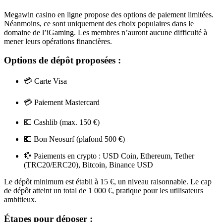
Megawin casino en ligne propose des options de paiement limitées.
Néanmoins, ce sont uniquement des choix populaires dans le
domaine de l’iGaming. Les membres n’auront aucune difficulté à
mener leurs opérations financières.
Options de dépôt proposées :
💳 Carte Visa
💳 Paiement Mastercard
💶 Cashlib (max. 150 €)
💶 Bon Neosurf (plafond 500 €)
💱 Paiements en crypto : USD Coin, Ethereum, Tether
(TRC20/ERC20), Bitcoin, Binance USD
Le dépôt minimum est établi à 15 €, un niveau raisonnable. Le cap
de dépôt atteint un total de 1 000 €, pratique pour les utilisateurs
ambitieux.
Étapes pour déposer :