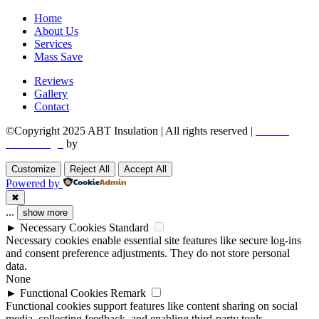
Home
About Us
Services
Mass Save
Reviews
Gallery
Contact
©Copyright 2025 ABT Insulation | All rights reserved |
Boston
Web Design
by
Utech Digital.
Customize
Reject All
Accept All
Powered by
✖
...
show more
►
Necessary Cookies
Standard
Necessary cookies enable essential site features like secure log-ins
and consent preference adjustments. They do not store personal
data.
None
►
Functional Cookies
Remark
Functional cookies support features like content sharing on social
media, collecting feedback, and enabling third-party tools.