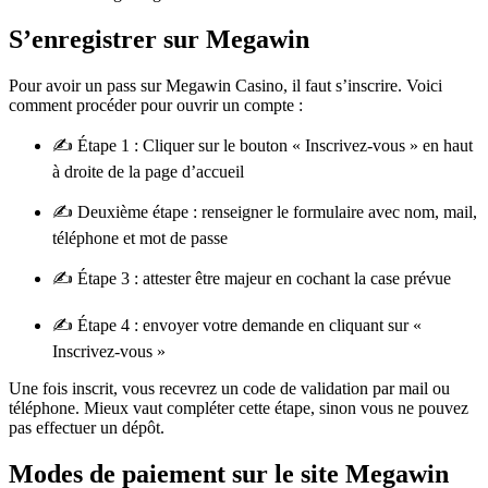
S’enregistrer sur Megawin
Pour avoir un pass sur Megawin Casino, il faut s’inscrire. Voici
comment procéder pour ouvrir un compte :
✍️ Étape 1 : Cliquer sur le bouton « Inscrivez-vous » en haut
à droite de la page d’accueil
✍️ Deuxième étape : renseigner le formulaire avec nom, mail,
téléphone et mot de passe
✍️ Étape 3 : attester être majeur en cochant la case prévue
✍️ Étape 4 : envoyer votre demande en cliquant sur «
Inscrivez-vous »
Une fois inscrit, vous recevrez un code de validation par mail ou
téléphone. Mieux vaut compléter cette étape, sinon vous ne pouvez
pas effectuer un dépôt.
Modes de paiement sur le site Megawin