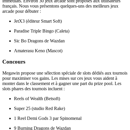
immédiats. Environ 30 jeux arcade sont proposés aux utilisateurs
français. Nous vous présentons quelques-uns des meilleurs jeux
arcade pour débuter :
JetX3 (éditeur Smart Soft)
Paradise Triple Bingo (Caleta)
Sic Bo Dragons de Wazdan
Amaterasu Keno (Mascot)
Concours
Megawin propose une sélection spéciale de slots dédiés aux tournois
pour maximiser vos gains. Les mises sur ces jeux vous aident à
monter dans le classement et à gagner une part du prize pool. Les
slots phares des tournois incluent :
Reels of Wealth (Betsoft)
Super 25 (studio Red Rake)
1 Reel Demi Gods 3 par Spinomenal
9 Burning Dragons de Wazdan