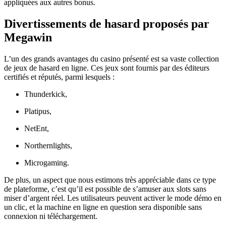
appliquées aux autres bonus.
Divertissements de hasard proposés par
Megawin
L’un des grands avantages du casino présenté est sa vaste collection
de jeux de hasard en ligne. Ces jeux sont fournis par des éditeurs
certifiés et réputés, parmi lesquels :
Thunderkick,
Platipus,
NetEnt,
Northernlights,
Microgaming.
De plus, un aspect que nous estimons très appréciable dans ce type
de plateforme, c’est qu’il est possible de s’amuser aux slots sans
miser d’argent réel. Les utilisateurs peuvent activer le mode démo en
un clic, et la machine en ligne en question sera disponible sans
connexion ni téléchargement.