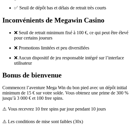
✅ Seuil de dépôt bas et délais de retrait très courts
Inconvénients de Megawin Casino
❌ Seuil de retrait minimum fixé à 100 €, ce qui peut être élevé
pour certains joueurs
❌ Promotions limitées et peu diversifiées
❌ Aucun dispositif de jeu responsable intégré sur l’interface
utilisateur
Bonus de bienvenue
Commencez l’aventure Mega Win du bon pied avec un dépôt initial
minimum de 15 € sur votre solde. Vous obtenez une prime de 300 %
jusqu’à 3 000 € et 100 free spins.
⚠️ Vous recevrez 10 free spins par jour pendant 10 jours
⚠️ Les conditions de mise sont faibles (30x)