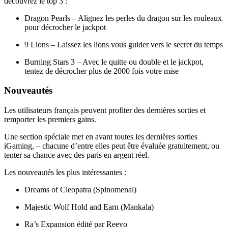
découvrez le top 3 :
Dragon Pearls – Alignez les perles du dragon sur les rouleaux
pour décrocher le jackpot
9 Lions – Laissez les lions vous guider vers le secret du temps
Burning Stars 3 – Avec le quitte ou double et le jackpot,
tentez de décrocher plus de 2000 fois votre mise
Nouveautés
Les utilisateurs français peuvent profiter des dernières sorties et
remporter les premiers gains.
Une section spéciale met en avant toutes les dernières sorties
iGaming, – chacune d’entre elles peut être évaluée gratuitement, ou
tenter sa chance avec des paris en argent réel.
Les nouveautés les plus intéressantes :
Dreams of Cleopatra (Spinomenal)
Majestic Wolf Hold and Earn (Mankala)
Ra’s Expansion édité par Reevo