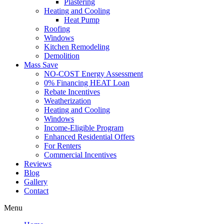
Plastering
Heating and Cooling
Heat Pump
Roofing
Windows
Kitchen Remodeling
Demolition
Mass Save
NO-COST Energy Assessment
0% Financing HEAT Loan
Rebate Incentives
Weatherization
Heating and Cooling
Windows
Income-Eligible Program
Enhanced Residential Offers
For Renters
Commercial Incentives
Reviews
Blog
Gallery
Contact
Menu