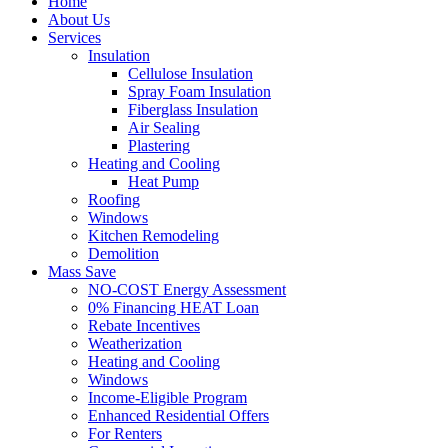
Home
About Us
Services
Insulation
Cellulose Insulation
Spray Foam Insulation
Fiberglass Insulation
Air Sealing
Plastering
Heating and Cooling
Heat Pump
Roofing
Windows
Kitchen Remodeling
Demolition
Mass Save
NO-COST Energy Assessment
0% Financing HEAT Loan
Rebate Incentives
Weatherization
Heating and Cooling
Windows
Income-Eligible Program
Enhanced Residential Offers
For Renters