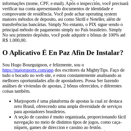
informações (nome, CPF, e-mail). Após o inspección, você precisará
verificar tua conta apresentando documentos de identidade e
comprovante de residência. Você pode achar operating system
maiores métodos de deposito, asi como Skrill e Neteller, além de
transferências bancárias. Simply No entanto, o PIX sigue sendo o
principal método de pagamento simply no País brasileiro. Simply
No seu primeiro depósito, você pode adquirir o bônus de 100% até
R$ 1.000,00.
O Aplicativo É En Paz Afin De Instalar?
Sou Hugo Bourguignon, e felizmente, sou o
https://majorsportx.com/app
dos escritores da MightyTips. Faço de
tudo o bocado no web site, e estou constantemente analisando as
melhores oportunidades afin de apostadores. Possa Ser fazendo
análises de viviendas de apostas, 2 bônus oferecidos, e diferentes
coisas também.
Marjosports é uma plataforma de apostas la cual ze destaca
zero Brasil, oferecendo uma ampla diversidade de serviços
para apostadores brasileiros.
A seção de cassino é muito organizada, proporcionando fácil
navegação no meio de distintos tipos de jogos, como caça-
níqueis, games de direccion e cassino ao festón.