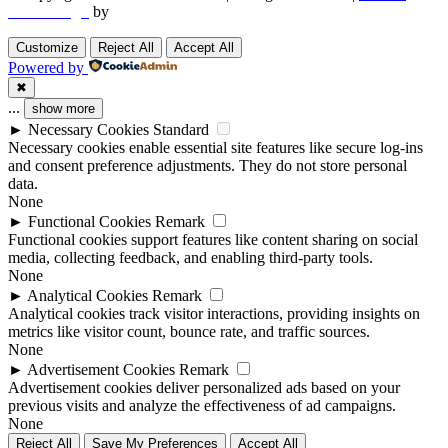
Web Design
by
Utech Digital.
Customize
Reject All
Accept All
Powered by
✖
...
show more
►
Necessary Cookies
Standard
Necessary cookies enable essential site features like secure log-ins
and consent preference adjustments. They do not store personal
data.
None
►
Functional Cookies
Remark
Functional cookies support features like content sharing on social
media, collecting feedback, and enabling third-party tools.
None
►
Analytical Cookies
Remark
Analytical cookies track visitor interactions, providing insights on
metrics like visitor count, bounce rate, and traffic sources.
None
►
Advertisement Cookies
Remark
Advertisement cookies deliver personalized ads based on your
previous visits and analyze the effectiveness of ad campaigns.
None
Reject All
Save My Preferences
Accept All