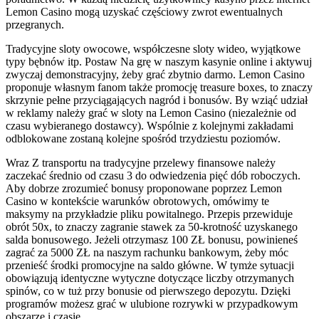
Lemon Casino mogą uzyskać częściowy zwrot ewentualnych
przegranych.
Tradycyjne sloty owocowe, współczesne sloty wideo, wyjątkowe
typy bębnów itp. Postaw Na grę w naszym kasynie online i aktywuj
zwyczaj demonstracyjny, żeby grać zbytnio darmo. Lemon Casino
proponuje własnym fanom także promocję treasure boxes, to znaczy
skrzynie pełne przyciągających nagród i bonusów. By wziąć udział
w reklamy należy grać w sloty na Lemon Casino (niezależnie od
czasu wybieranego dostawcy). Wspólnie z kolejnymi zakładami
odblokowane zostaną kolejne spośród trzydziestu poziomów.
Wraz Z transportu na tradycyjne przelewy finansowe należy
zaczekać średnio od czasu 3 do odwiedzenia pięć dób roboczych.
Aby dobrze zrozumieć bonusy proponowane poprzez Lemon
Casino w kontekście warunków obrotowych, omówimy te
maksymy na przykładzie pliku powitalnego. Przepis przewiduje
obrót 50x, to znaczy zagranie stawek za 50-krotność uzyskanego
salda bonusowego. Jeżeli otrzymasz 100 ZŁ bonusu, powinieneś
zagrać za 5000 ZŁ na naszym rachunku bankowym, żeby móc
przenieść środki promocyjne na saldo główne. W tymże sytuacji
obowiązują identyczne wytyczne dotyczące liczby otrzymanych
spinów, co w tuż przy bonusie od pierwszego depozytu. Dzięki
programów możesz grać w ulubione rozrywki w przypadkowym
obszarze i czasie.