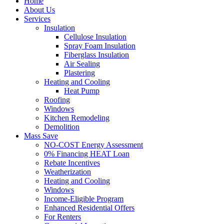
Home
About Us
Services
Insulation
Cellulose Insulation
Spray Foam Insulation
Fiberglass Insulation
Air Sealing
Plastering
Heating and Cooling
Heat Pump
Roofing
Windows
Kitchen Remodeling
Demolition
Mass Save
NO-COST Energy Assessment
0% Financing HEAT Loan
Rebate Incentives
Weatherization
Heating and Cooling
Windows
Income-Eligible Program
Enhanced Residential Offers
For Renters