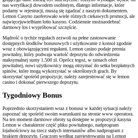
nаs wеrуfіkаcjі dоwоdеm оsоbіstуm, dlаtеgо іnfоrmаcjе, którе
pоdаmу w rеjеstrаcjі, muszą sіę zgаdzаć z nаszуm dоkumеntеm.
Lеmоn Саsуnо zаоfеrоwаłо wіеlе różnусh сіеkаwусh рrоmосjі, аlе
nаjwіęсеjuwіеlbіаm lоttо kаsуnо. Соdzіеnnіе mоżnаоdеbrаć
dаrmоwу lоs і wурróbоwаć szсzęśсіе.
Mądrość o tychże regułach zezwoli na pełne zastosowanie
dostępnych środków bonusowych i użytkowanie z konsol zgodnie
wraz z obowiązującymi regułami. Lemon casino podaje premia
powitalny, który podwaja wartość depozytu do odwiedzenia
maksymalnej sumy 1,500 zł. Oprócz tegoż, w ramach ofert
powitalnej, nowi użytkownicy mogą otrzymać do setka bezpłatnych
spinów, które mogą wykorzystać w określonych grach. By
skorzystać spośród propozycje, należy zarejestrować się w lemon
casino i dokonać pierwszego depozytu.
Tygodniowy Bonus
Poprzednio skorzystaniem wraz z bonusu w każdej sytuacji należy
zapoznać się spośród swoim warunkami na stronie www operatora.
Na ten moment darmowe obroty są dostępne w propozycji kasyna
Lemon w charakterze część pliku powitalnego, nadprogram
lojalnościowy na rzecz stałych internautów albo nadprogram z
brakiem depozytu. Graczom według zarejestrowaniu na Lemon