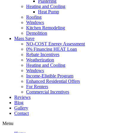
Plastering
Heating and Cooling
Heat Pump
Roofing
Windows
Kitchen Remodeling
Demolition
Mass Save
NO-COST Energy Assessment
0% Financing HEAT Loan
Rebate Incentives
Weatherization
Heating and Cooling
Windows
Income-Eligible Program
Enhanced Residential Offers
For Renters
Commercial Incentives
Reviews
Blog
Gallery
Contact
Menu