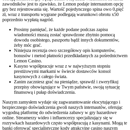
zawodników jest to zjawisko, że Lemon podaje internautom opcję
gry bez rejestrowania się. Wartość pojedynczego spina owo 0,pięć
zł, wraz z transportu wygrane podlegają warunkowi obrotu x50
poprzednio wypłatą nagród.
Prosimy pamiętać, że każde podane podczas zapisu
wiadomości muszą zostać sprawdzone zbytnio pomocą
dowodu osobistego, paszportu bądź innych dokumentów,
żeby móc grać.
Niniejsza recenzja owo szczegółowy opis komputerów,
bonusów i metod płatności przedkładanych za pośrednictwem
Lemon Casino.
Kasyno współpracuje wraz z w najwyższym stopniu
prestiżowymi markami w świecie dostawców konsol
kasynowych z całego świata.
Zanim zaczniesz grać na pieniądze, sprawdź i zweryfikuj
przepisy obowiązujące w Twym państwie, swoją sytuację
finansową i pułap doświadczenia.
Naszym zamysłem wydaje się zagwarantowanie ekscytującego i
bezpiecznego doświadczenia gwoli naszych internautów, oferując
wygodną platformę do odwiedzenia zabawy w gry hazardowe
online. Streamerzy wideo i influencerzy specjalizujący się w
rozrywkach hazardowych często współpracują z kasynami. Mogą te
banki oferować specjalistyczne kody atrakcyjne casino naszym