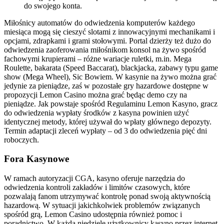
do swojego konta.
Miłośnicy automatów do odwiedzenia komputerów każdego
miesiąca mogą się cieszyć slotami z innowacyjnymi mechanikami i
opcjami, zdrapkami i grami stołowymi. Portal dzierży też dużo do
odwiedzenia zaoferowania miłośnikom konsol na żywo spośród
fachowymi krupierami – różne wariacje ruletki, m.in. Mega
Roulette, bakarata (Speed Baccarat), blackjacka, zabawy typu game
show (Mega Wheel), Sic Bowiem. W kasynie na żywo można grać
jedynie za pieniądze, zaś w pozostałe gry hazardowe dostępne w
propozycji Lemon Casino można grać będąc demo czy na
pieniądze. Jak powstaje spośród Regulaminu Lemon Kasyno, gracz
do odwiedzenia wypłaty środków z kasyna powinien użyć
identycznej metody, której używał do wpłaty głównego depozyty.
Termin adaptacji zleceń wypłaty – od 3 do odwiedzenia pięć dni
roboczych.
Fora Kasynowe
W ramach autoryzacji CGA, kasyno oferuje narzędzia do
odwiedzenia kontroli zakładów i limitów czasowych, które
pozwalają fanom utrzymywać kontrolę ponad swoją aktywnością
hazardową. W sytuacji jakichkolwiek problemów związanych
spośród grą, Lemon Casino udostępnia również pomoc i
poradnictwo. W każdą niedzielę użytkownicy kasyno przez internet