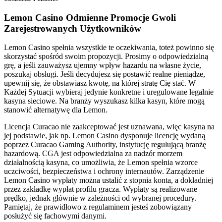
Lemon Casino Odmienne Promocje Gwoli
Zarejestrowanych Użytkowników
Lemon Casino spełnia wszystkie te oczekiwania, toteż powinno się
skorzystać spośród swoim propozycji. Prosimy o odpowiedzialną
grę, a jeśli zauważysz ujemny wpływ hazardu na własne życie,
poszukaj obsługi. Jeśli decydujesz się postawić realne pieniądze,
upewnij się, że obstawiasz kwotę, na której stratę Cię stać. W
Każdej Sytuacji wybieraj jedynie konkretne i uregulowane legalnie
kasyna sieciowe. Na branży wyszukasz kilka kasyn, które mogą
stanowić alternatywę dla Lemon.
Licencja Curacao nie zaakceptować jest uznawana, więc kasyna na
jej podstawie, jak np. Lemon Casino dysponuje licencję wydaną
poprzez Curacao Gaming Authority, instytucję regulującą branżę
hazardową. CGA jest odpowiedzialna za nadzór morzem
działalnością kasyna, co umożliwia, że Lemon spełnia wzorce
uczciwości, bezpieczeństwa i ochrony internautów. Zarządzenie
Lemon Casino wypłaty można ustalić z stopnia konta, a dokładniej
przez zakładkę wypłat profilu gracza. Wypłaty są realizowane
prędko, jednak głównie w zależności od wybranej procedury.
Pamiętaj, że prawidłowo z regulaminem jesteś zobowiązany
posłużyć się fachowymi danymi.