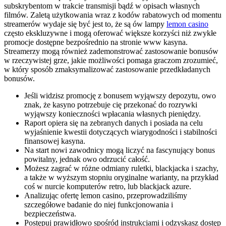
subskrybentom w trakcie transmisji bądź w opisach własnych
filmów. Zaletą użytkowania wraz z kodów rabatowych od momentu
streamerów wydaje się być jest to, że są ów lampy
lemon casino
często ekskluzywne i mogą oferować większe korzyści niż zwykłe
promocje dostępne bezpośrednio na stronie www kasyna.
Streamerzy mogą również zademonstrować zastosowanie bonusów
w rzeczywistej grze, jakie możliwości pomaga graczom zrozumieć,
w który sposób zmaksymalizować zastosowanie przedkładanych
bonusów.
Jeśli widzisz promocję z bonusem wyjąwszy depozytu, owo
znak, że kasyno potrzebuje cię przekonać do rozrywki
wyjąwszy konieczności wpłacania własnych pieniędzy.
Raport opiera się na zebranych danych i posiada na celu
wyjaśnienie kwestii dotyczących wiarygodności i stabilności
finansowej kasyna.
Na start nowi zawodnicy mogą liczyć na fascynujący bonus
powitalny, jednak owo odrzucić całość.
Możesz zagrać w różne odmiany ruletki, blackjacka i szachy,
a także w wyższym stopniu oryginalne warianty, na przykład
coś w nurcie komputerów retro, lub blackjack azure.
Analizując ofertę lemon casino, przeprowadziliśmy
szczegółowe badanie do niej funkcjonowania i
bezpieczeństwa.
Postępuj prawidłowo spośród instrukcjami i odzyskasz dostęp