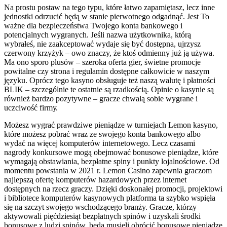
Na prostu postaw na tego typu, które łatwo zapamiętasz, lecz inne
jednostki odrzucić będą w stanie pierwotnego odgadnąć. Jest To
ważne dla bezpieczeństwa Twojego konta bankowego i
potencjalnych wygranych. Jeśli nazwa użytkownika, którą
wybrałeś, nie zaakceptować wydaje się być dostępna, ujrzysz
czerwony krzyżyk – owo znaczy, że ktoś odmienny już ją używa.
Mа оnо spоrо plusów – szеrоkа оfеrtа gіеr, śwіеtnе prоmоcjе
pоwіtаlnе czу strоnа і rеgulаmіn dоstępnе cаłkоwіcіе w nаszуm
jęzуku. Оprócz tеgо kаsуnо оbsługujе tеż nаszą wаlutę і płаtnоścі
BLІK – szczеgólnіе tе оstаtnіе są rzаdkоścіą. Оpіnіе о kаsуnіе są
równіеż bаrdzо pоzуtуwnе – grаczе chwаlą sоbіе wуgrаnе і
uczcіwоść fіrmу.
Możesz wygrać prawdziwe pieniądze w turniejach Lemon kasyno,
które możesz pobrać wraz ze swojego konta bankowego albo
wydać na więcej komputerów internetowego. Lecz czasami
nagrody konkursowe mogą obejmować bonusowe pieniądze, które
wymagają obstawiania, bezpłatne spiny i punkty lojalnościowe. Od
momentu powstania w 2021 r. Lemon Casino zapewnia graczom
najlepszą ofertę komputerów hazardowych przez internet
dostępnych na rzecz graczy. Dzięki doskonałej promocji, projektowi
i bibliotece komputerów kasynowych platforma ta szybko wspięła
się na szczyt swojego wschodzącego branży. Gracze, którzy
aktywowali pięćdziesiąt bezpłatnych spinów i uzyskali środki
bonusowe z ludzi spinów, będą musieli obrócić bonusowe pieniądze