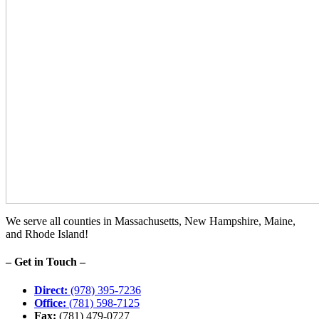
We serve all counties in Massachusetts, New Hampshire, Maine,
and Rhode Island!
– Get in Touch –
Direct:
(978) 395-7236
Office:
(781) 598-7125
Fax:
(781) 479-0727