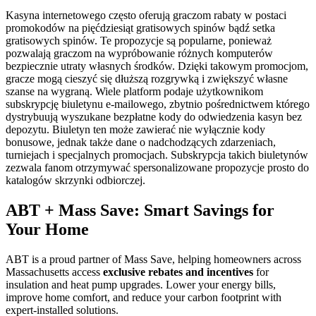
Kasyna internetowego często oferują graczom rabaty w postaci
promokodów na pięćdziesiąt gratisowych spinów bądź setka
gratisowych spinów. Te propozycje są popularne, ponieważ
pozwalają graczom na wypróbowanie różnych komputerów
bezpiecznie utraty własnych środków. Dzięki takowym promocjom,
gracze mogą cieszyć się dłuższą rozgrywką i zwiększyć własne
szanse na wygraną. Wiele platform podaje użytkownikom
subskrypcję biuletynu e-mailowego, zbytnio pośrednictwem którego
dystrybuują wyszukane bezpłatne kody do odwiedzenia kasyn bez
depozytu. Biuletyn ten może zawierać nie wyłącznie kody
bonusowe, jednak także dane o nadchodzących zdarzeniach,
turniejach i specjalnych promocjach. Subskrypcja takich biuletynów
zezwala fanom otrzymywać spersonalizowane propozycje prosto do
katalogów skrzynki odbiorczej.
ABT + Mass Save: Smart Savings for
Your Home
ABT is a proud partner of Mass Save, helping homeowners across
Massachusetts access
exclusive rebates and incentives
for
insulation and heat pump upgrades. Lower your energy bills,
improve home comfort, and reduce your carbon footprint with
expert-installed solutions.