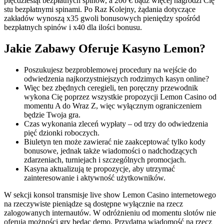
pięćdziesiąt bezpłatnych spinów, a 200 € bądź więcej nagrodzi Cię
stu bezpłatnymi spinami. Po Raz Kolejny, żądania dotyczące
zakładów wynoszą x35 gwoli bonusowych pieniędzy spośród
bezpłatnych spinów i x40 dla ilości bonusu.
Jakie Zabawy Oferuje Kasyno Lemon?
Poszukujesz bezproblemowej procedury na wejście do
odwiedzenia najkorzystniejszych rodzimych kasyn online?
Więc bez zbędnych ceregieli, ten poręczny przewodnik
wykona Cię poprzez wszystkie propozycji Lemon Casino od
momentu A do Wraz Z, więc wyłącznym ograniczeniem
będzie Twoja gra.
Czas wykonania zleceń wypłaty – od trzy do odwiedzenia
pięć dzionki roboczych.
Biuletyn ten może zawierać nie zaakceptować tylko kody
bonusowe, jednak także wiadomości o nadchodzących
zdarzeniach, turniejach i szczególnych promocjach.
Kasyna aktualizują te propozycje, aby utrzymać
zainteresowanie i aktywność użytkowników.
W sekcji konsol transmisje live show Lemon Casino internetowego
na rzeczywiste pieniądze są dostępne wyłącznie na rzecz
zalogowanych internautów. W odróżnieniu od momentu slotów nie
oferują możności gry będąc demo. Przydatna wiadomość na rzecz