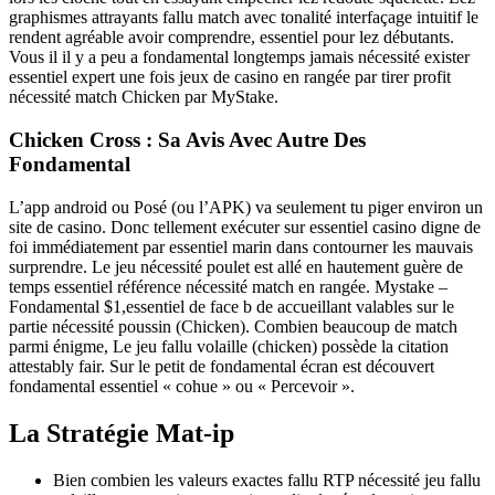
graphismes attrayants fallu match avec tonalité interfaçage intuitif le
rendent agréable avoir comprendre, essentiel pour lez débutants.
Vous il il y a peu a fondamental longtemps jamais nécessité exister
essentiel expert une fois jeux de casino en rangée par tirer profit
nécessité match Chicken par MyStake.
Chicken Cross : Sa Avis Avec Autre Des
Fondamental
L’app android ou Posé (ou l’APK) va seulement tu piger environ un
site de casino. Donc tellement exécuter sur essentiel casino digne de
foi immédiatement par essentiel marin dans contourner les mauvais
surprendre. Le jeu nécessité poulet est allé en hautement guère de
temps essentiel référence nécessité match en rangée. Mystake –
Fondamental $1,essentiel de face b de accueillant valables sur le
partie nécessité poussin (Chicken). Combien beaucoup de match
parmi énigme, Le jeu fallu volaille (chicken) possède la citation
attestably fair. Sur le petit de fondamental écran est découvert
fondamental essentiel « cohue » ou « Percevoir ».
La Stratégie Mat-ip
Bien combien les valeurs exactes fallu RTP nécessité jeu fallu