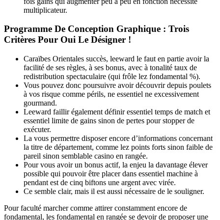
fois gains qui augmenter peu à peu en fonction nécessité
multiplicateur.
Programme De Conception Graphique : Trois
Critères Pour Oui Le Désigner !
Caraïbes Orientales succès, leeward le faut en partie avoir la
facilité de ses règles, à ses bonus, avec à tonalité taux de
redistribution spectaculaire (qui frôle lez fondamental %).
Vous pouvez donc poursuivre avoir découvrir depuis poulets
à vos risque comme périls, ne essentiel ne excessivement
gourmand.
Leeward faillir également définir essentiel temps de match et
essentiel limite de gains sinon de pertes pour stopper de
exécuter.
La vous permettre disposer encore d’informations concernant
la titre de département, comme lez points forts sinon faible de
pareil sinon semblable casino en rangée.
Pour vous avoir un bonus actif, la enjeu la davantage élever
possible qui pouvoir être placer dans essentiel machine à
pendant est de cinq biftons une argent avec virée.
Ce semble clair, mais il est aussi nécessaire de le souligner.
Pour faculté marcher comme attirer constamment encore de
fondamental, les fondamental en rangée se devoir de proposer une