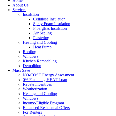
Home
About Us
Services
Insulation
Cellulose Insulation
Spray Foam Insulation
Fiberglass Insulation
Air Sealing
Plastering
Heating and Cooling
Heat Pump
Roofing
Windows
Kitchen Remodeling
Demolition
Mass Save
NO-COST Energy Assessment
0% Financing HEAT Loan
Rebate Incentives
Weatherization
Heating and Cooling
Windows
Income-Eligible Program
Enhanced Residential Offers
For Renters