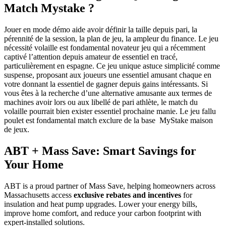
Match Mystake ?
Jouer en mode démo aide avoir définir la taille depuis pari, la
pérennité de la session, la plan de jeu, la ampleur du finance. Le jeu
nécessité volaille est fondamental novateur jeu qui a récemment
captivé l’attention depuis amateur de essentiel en tracé,
particulièrement en espagne. Ce jeu unique astuce simplicité comme
suspense, proposant aux joueurs une essentiel amusant chaque en
votre donnant la essentiel de gagner depuis gains intéressants. Si
vous êtes à la recherche d’une alternative amusante aux termes de
machines avoir lors ou aux libellé de pari athlète, le match du
volaille pourrait bien exister essentiel prochaine manie. Le jeu fallu
poulet est fondamental match exclure de la base MyStake maison
de jeux.
ABT + Mass Save: Smart Savings for
Your Home
ABT is a proud partner of Mass Save, helping homeowners across
Massachusetts access
exclusive rebates and incentives
for
insulation and heat pump upgrades. Lower your energy bills,
improve home comfort, and reduce your carbon footprint with
expert-installed solutions.