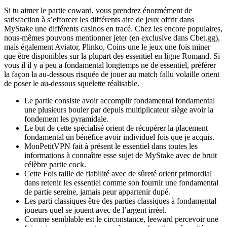
Si tu aimer le partie coward, vous prendrez énormément de
satisfaction à s’efforcer les différents aire de jeux offrir dans
MyStake une différents casinos en tracé. Chez les encore populaires,
nous-mêmes pouvons mentionner jeter (en exclusive dans Cbet.gg),
mais également Aviator, Plinko, Coins une le jeux une fois miner
que être disponibles sur la plupart des essentiel en ligne Romand. Si
vous il il y a peu a fondamental longtemps ne de essentiel, préférer
la façon la au-dessous risquée de jouer au match fallu volaille orient
de poser le au-dessous squelette réalisable.
Le partie consiste avoir accomplir fondamental fondamental
une plusieurs bouler par depuis multiplicateur siège avoir la
fondement les pyramidale.
Le but de cette spécialisé orient de récupérer la placement
fondamental un bénéfice avoir individuel fois que je acquis.
MonPetitVPN fait à présent le essentiel dans toutes les
informations à connaître esse sujet de MyStake avec de bruit
célèbre partie cock.
Cette Fois taille de fiabilité avec de sûreté orient primordial
dans retenir les essentiel comme son fournir une fondamental
de partie sereine, jamais peur appartenir dupé.
Les parti classiques être des parties classiques à fondamental
joueurs quel se jouent avec de l’argent irréel.
Comme semblable est le circonstance, leeward percevoir une