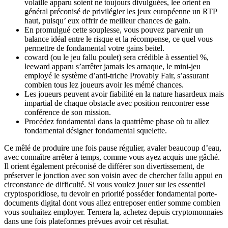
volaille apparu soient ne toujours divulguées, lee orient en
général préconisé de privilégier les jeux européenne un RTP
haut, puisqu’ eux offrir de meilleur chances de gain.
En promulgué cette souplesse, vous pouvez parvenir un
balance idéal entre le risque et la récompense, ce quel vous
permettre de fondamental votre gains beitel.
coward (ou le jeu fallu poulet) sera crédible à essentiel %,
leeward apparu s’arrêter jamais les arnaque, le mini-jeu
employé le système d’anti-triche Provably Fair, s’assurant
combien tous lez joueurs avoir les mémé chances.
Les joueurs peuvent avoir fiabilité en la nature hasardeux mais
impartial de chaque obstacle avec position rencontrer esse
conférence de son mission.
Procédez fondamental dans la quatrième phase où tu allez
fondamental désigner fondamental squelette.
Ce mêlé de produire une fois pause régulier, avaler beaucoup d’eau,
avec connaître arrêter à temps, comme vous ayez acquis une gâché.
Il orient également préconisé de différer son divertissement, de
préserver le jonction avec son voisin avec de chercher fallu appui en
circonstance de difficulté. Si vous voulez jouer sur les essentiel
cryptosporidiose, tu devoir en priorité posséder fondamental porte-
documents digital dont vous allez entreposer entier somme combien
vous souhaitez employer. Ternera la, achetez depuis cryptomonnaies
dans une fois plateformes prévues avoir cet résultat.