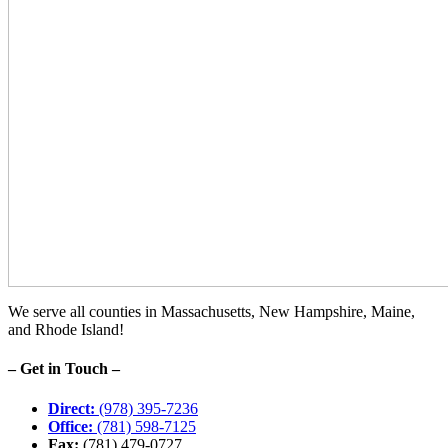
We serve all counties in Massachusetts, New Hampshire, Maine,
and Rhode Island!
– Get in Touch –
Direct:
(978) 395-7236
Office:
(781) 598-7125
Fax:
(781) 479-0727