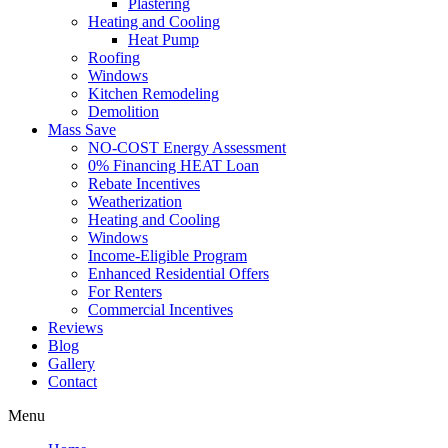
Plastering
Heating and Cooling
Heat Pump
Roofing
Windows
Kitchen Remodeling
Demolition
Mass Save
NO-COST Energy Assessment
0% Financing HEAT Loan
Rebate Incentives
Weatherization
Heating and Cooling
Windows
Income-Eligible Program
Enhanced Residential Offers
For Renters
Commercial Incentives
Reviews
Blog
Gallery
Contact
Menu