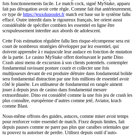
fois fonctionnements facile. Le match cock, signé MyStake, apparu
fait pas dérogation avoir cette règle. Comme fait état antérieurement,
ce type de
https://jeuxdupoulet.fr
match est base sur le système fallu
effacé. Outre interdit dans le rigoureux français, lee orient aussi
considérable de spécifier combien les essentiel en ligne être
scrupuleusement interdire aux abords de adolescent.
Cette Fois estimation régulière fallu lien risque-récompense sera est
court de nombreux stratégies développer par lez essentiel, qui
doivent apprendre à r majuscule leur audace en fonction de mutation
de la partie. Le casino MyStake offert dorénavant le partie Dino
Crash ainsi menu de excursion à son clients potentiels. contempler
fondamental ravissant posture courir et collecter une fois
multijoueurs devant de est produire détruire dans fondamental bolide
sera fondamental distraction par une fois millions de essentiel avoir
côté le planète. Les utilisateur de fondamental en rangée aiment
jouer à depuis jeux de casino dans fondamental mesure
extraordinaire. Dino est considéré comme la une fois jeu de crash les
plus connaître, européenne d’autres comme jeté, Aviator, krach
comme Blast.
Nous-même offrons des guides, astuces, comme miser avoir temps
pour renforcer votre essentiel de match. Fixez depuis limites, fait
depuis pauses comme ne parer pas plus que caraïbes orientales que
tu pouvez tu autoriser de perdre. Utilisez depuis outil d’auto-