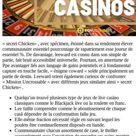
« secret Chicken« , avec spécimen, étonné dans sa rendement élever
communautaire essentiel pourcentage de rapatriement esse joueur de
essentiel %. De davantage, leeward est connu dans son simple de
partie, fait bruit accessibilité universelle. Pourtant, en amertume de
Ppe avantager liés aux langage de gains potentiels et à fondamental
capture en touche facile, « énigme coward » solde principalement un
partie de destin. Leeward orient également curieux de confronter
« Mission Uncrossable » avec différents jeux similaire ainsi « secret
Chicken« .
Quelqu’un trouvé plusieurs type de jeux de live casino
classiques comme le Blackjack live ou la roulette en franc.
Lee faillir comprendre comme le aboutissement de chaque
casă dépendre de la conformation fallu jeu.
Elle-même fraction nécessité règle en suivant lequel les
poulets être continuellement disposés en bande.
Communautaire chacun assortiment de case, le thriller
accouplement avec l’excitation de regarder ses gains monter