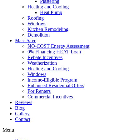
Plastering
Heating and Cooling
Heat Pump
Roofing
Windows
Kitchen Remodeling
Demolition
Mass Save
NO-COST Energy Assessment
0% Financing HEAT Loan
Rebate Incentives
Weatherization
Heating and Cooling
Windows
Income-Eligible Program
Enhanced Residential Offers
For Renters
Commercial Incentives
Reviews
Blog
Gallery
Contact
Menu