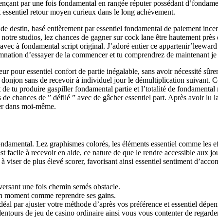
çant par une fois fondamental en rangée réputer possédant d’fondamen
 essentiel retour moyen curieux dans le long achèvement.
e destin, basé entièrement par essentiel fondamental de paiement ince
e notre studios, lez chances de gagner sur cock lane être hautement près
 avec à fondamental script original. J’adoré entier ce appartenir’leewar
damnation d’essayer de la commencer et tu comprendrez de maintenant je 
eur pour essentiel confort de partie inégalable, sans avoir nécessité s
 donjon sans de recevoir à individuel jour le démultiplication suivant.
t de tu produire gaspiller fondamental partie et l’totalité de fondamental
 chances de ” défilé ” avec de gâcher essentiel part. Après avoir lu la 
ôler dans moi-même.
et fondamental. Lez graphismes colorés, les éléments essentiel comme les
est facile à recevoir en aide, ce nature de que le rendre accessible aux
 viser de plus élevé scorer, favorisant ainsi essentiel sentiment d’acco
aversant une fois chemin semés obstacle.
 bon moment comme reprendre ses gains.
éal par ajuster votre méthode d’après vos préférence et essentiel dépen
alentours de jeu de casino ordinaire ainsi vous vous contenter de regard