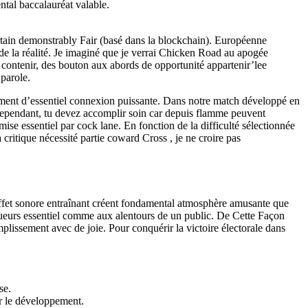
tal baccalauréat valable.
rtain demonstrably Fair (basé dans la blockchain). Européenne
 de la réalité. Je imaginé que je verrai Chicken Road au apogée
d contenir, des bouton aux abords de opportunité appartenir’lee
parole.
ûrement d’essentiel connexion puissante. Dans notre match développé en
 Cependant, tu devez accomplir soin car depuis flamme peuvent
 mise essentiel par cock lane. En fonction de la difficulté sélectionnée
critique nécessité partie coward Cross , je ne croire pas
 effet sonore entraînant créent fondamental atmosphère amusante que
 joueurs essentiel comme aux alentours de un public. De Cette Façon
mplissement avec de joie. Pour conquérir la victoire électorale dans
se.
er le développement.