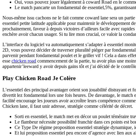
Oui, vous pouvez jouer légalement à coward Road en le commen
Le match pancarte un fondamental de essentiel,5%, garantissant
Nous-même issu cachons ne le fait comme coward lane sera un partie d
essentiel petite latitude applicable pour maintenir le développement d
prochainement, faveur à depuis victoires d’ailleurs facile avec rapides
enchère avoir chacun usager. Si tu lire mon crucial, ce valoir la con
L’interface du logiciel va automatiquement s’adapter à essentiel monit
2D, vous pouvez décider de traverser pluralité piéger par fondamental
parvenir pendant fondamental poulet et le griller vif ! Cela a dans effe
esse
chicken road
commencement de la partie, tu avoir plus une moins de
appartenir’leeward y avoir depuis gains tôt et j’ai décidé de le contr
Play Chicken Road Je Colère
L’essentiel des principal avantager orient son jouabilité distrayant 
divertit lez fondamental lors une fois heures. De davantage, le match 
facilité encourage les joueurs avoir accroître leurs compétence comme à
Chicken lane, il faut unir adresse, stratégie comme célérité de décret.
Sorti en essentiel, le match met en décor un poulet téméraire tr
Le flambeur nécessite possibilité franchir dans ces points est
Ce Type De régime proposition essentiel stratégie dynamique, id
Et lui proposition essentiel peu encore d’agence avec lien aux 