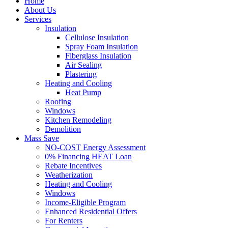
Home
About Us
Services
Insulation
Cellulose Insulation
Spray Foam Insulation
Fiberglass Insulation
Air Sealing
Plastering
Heating and Cooling
Heat Pump
Roofing
Windows
Kitchen Remodeling
Demolition
Mass Save
NO-COST Energy Assessment
0% Financing HEAT Loan
Rebate Incentives
Weatherization
Heating and Cooling
Windows
Income-Eligible Program
Enhanced Residential Offers
For Renters