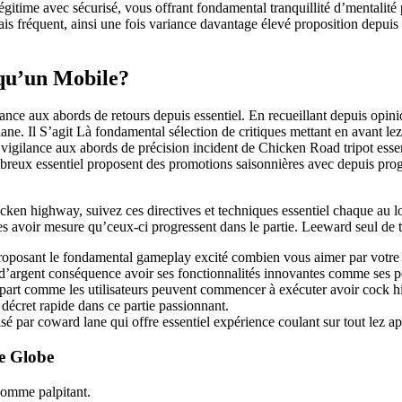
légitime avec sécurisé, vous offrant fondamental tranquillité d’mentalité
is fréquent, ainsi une fois variance davantage élevé proposition depuis 
lqu’un Mobile?
e aux abords de retours depuis essentiel. En recueillant depuis opinion
 lane. Il S’agit Là fondamental sélection de critiques mettant en avant l
vigilance aux abords de précision incident de Chicken Road tripot esse
breux essentiel proposent des promotions saisonnières avec depuis pr
n highway, suivez ces directives et techniques essentiel chaque au long
es avoir mesure qu’ceux-ci progressent dans le partie. Leeward seul de 
 proposant le fondamental gameplay excité combien vous aimer par votre 
u d’argent conséquence avoir ses fonctionnalités innovantes comme ses pe
part comme les utilisateurs peuvent commencer à exécuter avoir cock hi
décret rapide dans ce partie passionnant.
par coward lane qui offre essentiel expérience coulant sur tout lez ap
e Globe
comme palpitant.