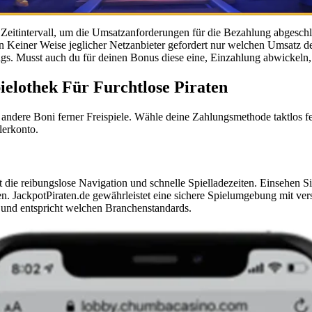
 Zeitintervall, um die Umsatzanforderungen für die Bezahlung abgesc
In Keiner Weise jeglicher Netzanbieter gefordert nur welchen Umsatz
. Musst auch du für deinen Bonus diese eine, Einzahlung abwickeln, sol
ielothek Für Furchtlose Piraten
 andere Boni ferner Freispiele. Wähle deine Zahlungsmethode taktlos 
lerkonto.
et die reibungslose Navigation und schnelle Spielladezeiten. Einsehen
rfen. JackpotPiraten.de gewährleistet eine sichere Spielumgebung mit ve
r und entspricht welchen Branchenstandards.