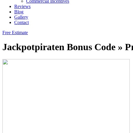
Commercial Incentives
Reviews
Blog
Gallery
Contact
Free Estimate
Jackpotpiraten Bonus Code » 