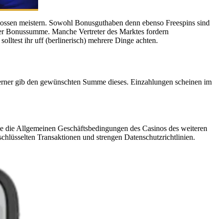
hlossen meistern. Sowohl Bonusguthaben denn ebenso Freespins sind
 der Bonussumme. Manche Vertreter des Marktes fordern
ltest ihr uff (berlinerisch) mehrere Dinge achten.
ferner gib den gewünschten Summe dieses. Einzahlungen scheinen im
 Sie die Allgemeinen Geschäftsbedingungen des Casinos des weiteren
rschlüsselten Transaktionen und strengen Datenschutzrichtlinien.