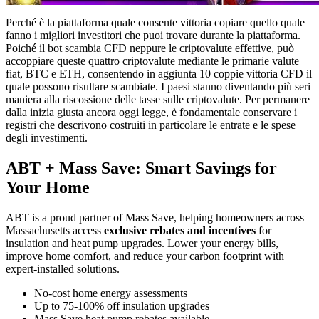
Perché è la piattaforma quale consente vittoria copiare quello quale
fanno i migliori investitori che puoi trovare durante la piattaforma.
Poiché il bot scambia CFD neppure le criptovalute effettive, può
accoppiare queste quattro criptovalute mediante le primarie valute
fiat, BTC e ETH, consentendo in aggiunta 10 coppie vittoria CFD il
quale possono risultare scambiate. I paesi stanno diventando più seri
maniera alla riscossione delle tasse sulle criptovalute. Per permanere
dalla inizia giusta ancora oggi legge, è fondamentale conservare i
registri che descrivono costruiti in particolare le entrate e le spese
degli investimenti.
ABT + Mass Save: Smart Savings for
Your Home
ABT is a proud partner of Mass Save, helping homeowners across
Massachusetts access
exclusive rebates and incentives
for
insulation and heat pump upgrades. Lower your energy bills,
improve home comfort, and reduce your carbon footprint with
expert-installed solutions.
No-cost home energy assessments
Up to 75-100% off insulation upgrades
Mass Save heat pump rebates available