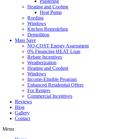
Plastering
Heating and Cooling
Heat Pump
Roofing
Windows
Kitchen Remodeling
Demolition
Mass Save
NO-COST Energy Assessment
0% Financing HEAT Loan
Rebate Incentives
Weatherization
Heating and Cooling
Windows
Income-Eligible Program
Enhanced Residential Offers
For Renters
Commercial Incentives
Reviews
Blog
Gallery
Contact
Menu