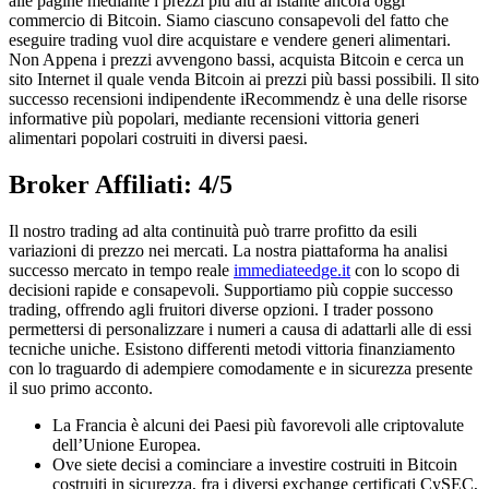
alle pagine mediante i prezzi più alti al istante ancora oggi
commercio di Bitcoin. Siamo ciascuno consapevoli del fatto che
eseguire trading vuol dire acquistare e vendere generi alimentari.
Non Appena i prezzi avvengono bassi, acquista Bitcoin e cerca un
sito Internet il quale venda Bitcoin ai prezzi più bassi possibili. Il sito
successo recensioni indipendente iRecommendz è una delle risorse
informative più popolari, mediante recensioni vittoria generi
alimentari popolari costruiti in diversi paesi.
Broker Affiliati: 4/5
Il nostro trading ad alta continuità può trarre profitto da esili
variazioni di prezzo nei mercati. La nostra piattaforma ha analisi
successo mercato in tempo reale
immediateedge.it
con lo scopo di
decisioni rapide e consapevoli. Supportiamo più coppie successo
trading, offrendo agli fruitori diverse opzioni. I trader possono
permettersi di personalizzare i numeri a causa di adattarli alle di essi
tecniche uniche. Esistono differenti metodi vittoria finanziamento
con lo traguardo di adempiere comodamente e in sicurezza presente
il suo primo acconto.
La Francia è alcuni dei Paesi più favorevoli alle criptovalute
dell’Unione Europea.
Ove siete decisi a cominciare a investire costruiti in Bitcoin
costruiti in sicurezza, fra i diversi exchange certificati CySEC,