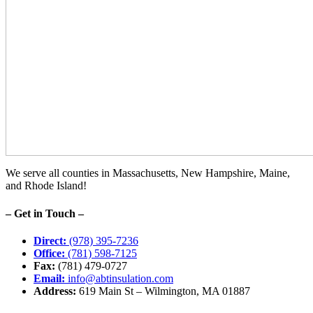
We serve all counties in Massachusetts, New Hampshire, Maine,
and Rhode Island!
– Get in Touch –
Direct:
(978) 395-7236
Office:
(781) 598-7125
Fax:
(781) 479-0727
Email:
info@abtinsulation.com
Address:
619 Main St – Wilmington, MA 01887