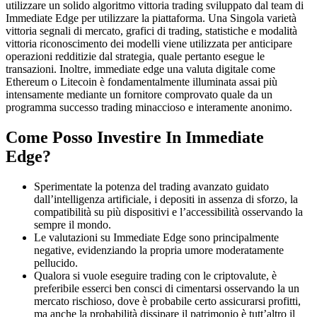
utilizzare un solido algoritmo vittoria trading sviluppato dal team di
Immediate Edge per utilizzare la piattaforma. Una Singola varietà
vittoria segnali di mercato, grafici di trading, statistiche e modalità
vittoria riconoscimento dei modelli viene utilizzata per anticipare
operazioni redditizie dal strategia, quale pertanto esegue le
transazioni. Inoltre, immediate edge una valuta digitale come
Ethereum o Litecoin è fondamentalmente illuminata assai più
intensamente mediante un fornitore comprovato quale da un
programma successo trading minaccioso e interamente anonimo.
Come Posso Investire In Immediate
Edge?
Sperimentate la potenza del trading avanzato guidato
dall’intelligenza artificiale, i depositi in assenza di sforzo, la
compatibilità su più dispositivi e l’accessibilità osservando la
sempre il mondo.
Le valutazioni su Immediate Edge sono principalmente
negative, evidenziando la propria umore moderatamente
pellucido.
Qualora si vuole eseguire trading con le criptovalute, è
preferibile esserci ben consci di cimentarsi osservando la un
mercato rischioso, dove è probabile certo assicurarsi profitti,
ma anche la probabilità dissipare il patrimonio è tutt’altro il