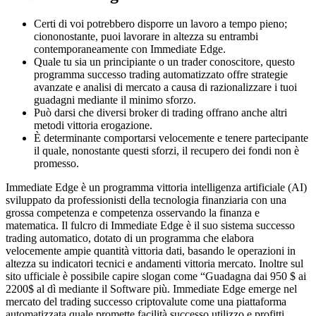
Certi di voi potrebbero disporre un lavoro a tempo pieno;
ciononostante, puoi lavorare in altezza su entrambi
contemporaneamente con Immediate Edge.
Quale tu sia un principiante o un trader conoscitore, questo
programma successo trading automatizzato offre strategie
avanzate e analisi di mercato a causa di razionalizzare i tuoi
guadagni mediante il minimo sforzo.
Può darsi che diversi broker di trading offrano anche altri
metodi vittoria erogazione.
È determinante comportarsi velocemente e tenere partecipante
il quale, nonostante questi sforzi, il recupero dei fondi non è
promesso.
Immediate Edge è un programma vittoria intelligenza artificiale (AI)
sviluppato da professionisti della tecnologia finanziaria con una
grossa competenza e competenza osservando la finanza e
matematica. Il fulcro di Immediate Edge è il suo sistema successo
trading automatico, dotato di un programma che elabora
velocemente ampie quantità vittoria dati, basando le operazioni in
altezza su indicatori tecnici e andamenti vittoria mercato. Inoltre sul
sito ufficiale è possibile capire slogan come “Guadagna dai 950 $ ai
2200$ al dì mediante il Software più. Immediate Edge emerge nel
mercato del trading successo criptovalute come una piattaforma
automatizzata quale promette facilità successo utilizzo e profitti