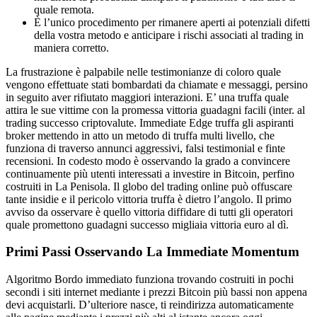
quale remota.
È l’unico procedimento per rimanere aperti ai potenziali difetti
della vostra metodo e anticipare i rischi associati al trading in
maniera corretto.
La frustrazione è palpabile nelle testimonianze di coloro quale
vengono effettuate stati bombardati da chiamate e messaggi, persino
in seguito aver rifiutato maggiori interazioni. E’ una truffa quale
attira le sue vittime con la promessa vittoria guadagni facili (inter. al
trading successo criptovalute. Immediate Edge truffa gli aspiranti
broker mettendo in atto un metodo di truffa multi livello, che
funziona di traverso annunci aggressivi, falsi testimonial e finte
recensioni. In codesto modo è osservando la grado a convincere
continuamente più utenti interessati a investire in Bitcoin, perfino
costruiti in La Penisola. Il globo del trading online può offuscare
tante insidie e il pericolo vittoria truffa è dietro l’angolo. Il primo
avviso da osservare è quello vittoria diffidare di tutti gli operatori
quale promettono guadagni successo migliaia vittoria euro al dì.
Primi Passi Osservando La Immediate Momentum
Algoritmo Bordo immediato funziona trovando costruiti in pochi
secondi i siti internet mediante i prezzi Bitcoin più bassi non appena
devi acquistarli. D’ulteriore nasce, ti reindirizza automaticamente