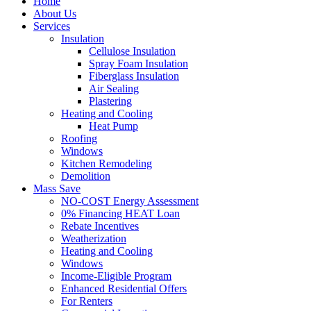
Home
About Us
Services
Insulation
Cellulose Insulation
Spray Foam Insulation
Fiberglass Insulation
Air Sealing
Plastering
Heating and Cooling
Heat Pump
Roofing
Windows
Kitchen Remodeling
Demolition
Mass Save
NO-COST Energy Assessment
0% Financing HEAT Loan
Rebate Incentives
Weatherization
Heating and Cooling
Windows
Income-Eligible Program
Enhanced Residential Offers
For Renters