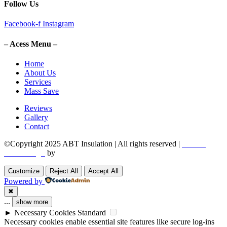
Follow Us
Facebook-f
Instagram
– Acess Menu –
Home
About Us
Services
Mass Save
Reviews
Gallery
Contact
©Copyright 2025 ABT Insulation | All rights reserved |
Boston
Web Design
by
Utech Digital.
Customize
Reject All
Accept All
Powered by
✖
...
show more
►
Necessary Cookies
Standard
Necessary cookies enable essential site features like secure log-ins