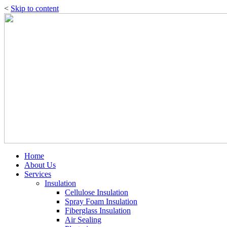
<
Skip to content
Home
About Us
Services
Insulation
Cellulose Insulation
Spray Foam Insulation
Fiberglass Insulation
Air Sealing