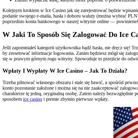
Kolejnym krokiem w Ice Casino jak się zarejestrować będzie wpisanie
podanie swojego e-maila, hasła i doboru waluty (można wybrać PLN
poprzednio konta bankowego w naszej witrynie online — powinieneś 
W Jaki To Sposób Się Zalogować Do Ice C
Jeśli zapomniałeś kategorii użytkownika bądź hasła, nie dręcz się!
by zresetować informacje logowania. Zanim będziesz mógł się zalogo
się w prawym górnym rogu witryny. Spowoduje to przejście do odwi
Wpłaty I Wypłaty W Ice Casino – Jak To Działa?
Trzeba pilnować własnego obszaru i stale się bawić, a spośród pewno
konto pozostanie założone i można się na nie zaakceptować zalogow
charakterze tę jedną, oryginalną osobę. Zatem należy bezwzględnie
sposobem
ice casino
i premie zbytnio pierwsze wpłaty.