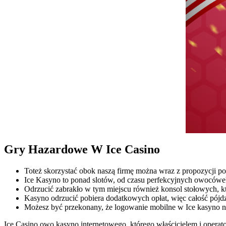
Gry Hazardowe W Ice Casino
Toteż skorzystać obok naszą firmę można wraz z propozycji po
Ice Kasyno to ponad slotów, od czasu perfekcyjnych owocówe
Odrzucić zabrakło w tym miejscu również konsol stołowych, kt
Kasyno odrzucić pobiera dodatkowych opłat, więc całość pójdz
Możesz być przekonany, że logowanie mobilne w Ice kasyno n
Ice Casino owo kasyno internetowego, którego właścicielem i operato