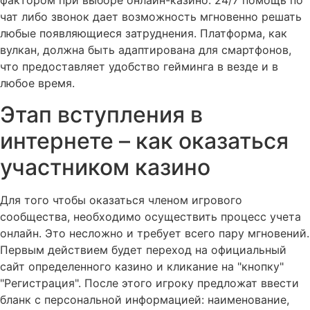
фактором при выборе онлайн-казино. 24/7 помощь по
чат либо звонок дает возможность мгновенно решать
любые появляющиеся затруднения. Платформа, как
вулкан, должна быть адаптирована для смартфонов,
что предоставляет удобство гейминга в везде и в
любое время.
Этап вступления в
интернете – как оказаться
участником казино
Для того чтобы оказаться членом игрового
сообщества, необходимо осуществить процесс учета
онлайн. Это несложно и требует всего пару мгновений.
Первым действием будет переход на официальный
сайт определенного казино и кликание на "кнопку"
"Регистрация". После этого игроку предложат ввести
бланк с персональной информацией: наименование,