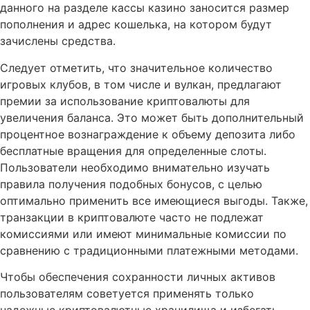
данного на разделе кассы казино заносится размер
пополнения и адрес кошелька, на котором будут
зачислены средства.
Следует отметить, что значительное количество
игровых клубов, в том числе и вулкан, предлагают
премии за использование криптовалюты для
увеличения баланса. Это может быть дополнительный
процентное вознаграждение к объему депозита либо
бесплатные вращения для определенные слоты.
Пользователи необходимо внимательно изучать
правила получения подобных бонусов, с целью
оптимально применить все имеющиеся выгоды. Также,
транзакции в криптовалюте часто не подлежат
комиссиями или имеют минимальные комиссии по
сравнению с традиционными платежными методами.
Чтобы обеспечения сохранности личных активов
пользователям советуется применять только