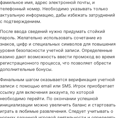
фамильное имя, адрес электронной почты, и
телефонный номер. Необходимо указывать только
актуальную информацию, дабы избежать затруднений
с подтверждением.
После ввода сведений нужно придумать стойкий
пароль. Желательно использовать сочетание из
знаков, цифр и специальных символов для повышения
уровня безопасности учетной записи. Определенные
казино дают возможность ввести промокод во время
регистрационного процесса, что позволяет обрести
дополнительные бонусы.
Финальным шагом оказывается верификация учетной
записи с помощью email или SMS. Игрок приобретает
ссылку для включения аккаунта, по которой
необходимо перейти. По окончании успешной
инициализации можно увеличить баланс и стартовать
играть в любимые развлечения. Следует учитывать о
нормах разумной игровой деятельности и определять