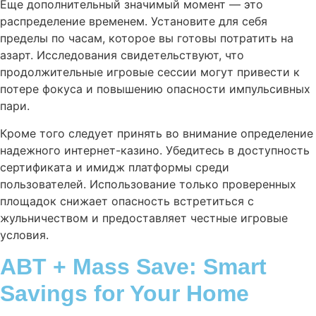
Еще дополнительный значимый момент — это
распределение временем. Установите для себя
пределы по часам, которое вы готовы потратить на
азарт. Исследования свидетельствуют, что
продолжительные игровые сессии могут привести к
потере фокуса и повышению опасности импульсивных
пари.
Кроме того следует принять во внимание определение
надежного интернет-казино. Убедитесь в доступность
сертификата и имидж платформы среди
пользователей. Использование только проверенных
площадок снижает опасность встретиться с
жульничеством и предоставляет честные игровые
условия.
ABT + Mass Save: Smart
Savings for Your Home