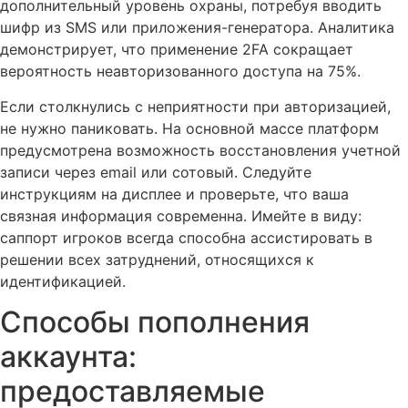
дополнительный уровень охраны, потребуя вводить
шифр из SMS или приложения-генератора. Аналитика
демонстрирует, что применение 2FA сокращает
вероятность неавторизованного доступа на 75%.
Если столкнулись с неприятности при авторизацией,
не нужно паниковать. На основной массе платформ
предусмотрена возможность восстановления учетной
записи через email или сотовый. Следуйте
инструкциям на дисплее и проверьте, что ваша
связная информация современна. Имейте в виду:
саппорт игроков всегда способна ассистировать в
решении всех затруднений, относящихся к
идентификацией.
Способы пополнения
аккаунта:
предоставляемые