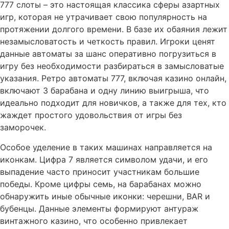
777 слоты – это настоящая классика сферы азартных
игр, которая не утрачивает свою популярность на
протяжении долгого времени. В базе их обаяния лежит
незамысловатость и четкость правил. Игроки ценят
данные автоматы за шанс оперативно погрузиться в
игру без необходимости разбираться в замысловатые
указания. Ретро автоматы 777, включая казино онлайн,
включают 3 барабана и одну линию выигрыша, что
идеально подходит для новичков, а также для тех, кто
жаждет простого удовольствия от игры без
заморочек.
Особое уделение в таких машинах направляется на
иконкам. Цифра 7 является символом удачи, и его
выпадение часто приносит участникам большие
победы. Кроме цифры семь, на барабанах можно
обнаружить иные обычные иконки: черешни, BAR и
бубенцы. Данные элементы формируют антураж
винтажного казино, что особенно привлекает