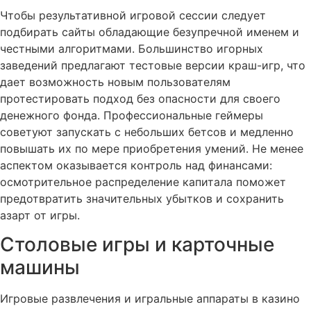
Чтобы результативной игровой сессии следует
подбирать сайты обладающие безупречной именем и
честными алгоритмами. Большинство игорных
заведений предлагают тестовые версии краш-игр, что
дает возможность новым пользователям
протестировать подход без опасности для своего
денежного фонда. Профессиональные геймеры
советуют запускать с небольших бетсов и медленно
повышать их по мере приобретения умений. Не менее
аспектом оказывается контроль над финансами:
осмотрительное распределение капитала поможет
предотвратить значительных убытков и сохранить
азарт от игры.
Столовые игры и карточные
машины
Игровые развлечения и игральные аппараты в казино