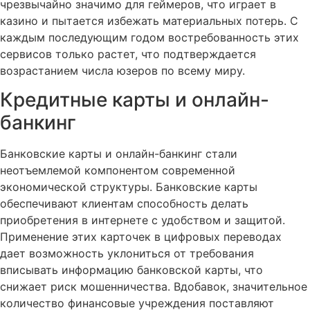
чрезвычайно значимо для геймеров, что играет в
казино и пытается избежать материальных потерь. С
каждым последующим годом востребованность этих
сервисов только растет, что подтверждается
возрастанием числа юзеров по всему миру.
Кредитные карты и онлайн-
банкинг
Банковские карты и онлайн-банкинг стали
неотъемлемой компонентом современной
экономической структуры. Банковские карты
обеспечивают клиентам способность делать
приобретения в интернете с удобством и защитой.
Применение этих карточек в цифровых переводах
дает возможность уклониться от требования
вписывать информацию банковской карты, что
снижает риск мошенничества. Вдобавок, значительное
количество финансовые учреждения поставляют