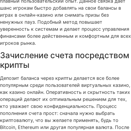
плавный пользовательский опыт. Данное связка дает
шанс игрокам быстро добавлять на свои балансы в
играх в онлайн-казино или снимать призы без
ненужных пауз. Подобный метод повышает
уверенность к системам и делает процесс управления
финансами более действенным и комфортным для всех
игроков рынка.
Зачисление счета посредством
крипты
Депозит баланса через крипты делается все более
популярным среди пользователей виртуальных казино,
как казино онлайн. Оперативность и скрытность таких
операций делают их оптимальным решением для тех,
кто уважает свою конфиденциальность. Процесс
пополнения счета прост: сначала нужно выбрать
криптовалюту, что вы желаете применять, будь то
Bitcoin, Ethereum или другая популярная валюта. После