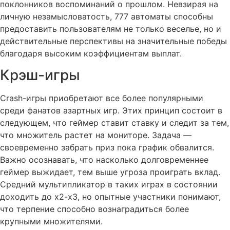
поклонников воспоминаний о прошлом. Невзирая на
личную незамысловатость, 777 автоматы способны
предоставить пользователям не только веселье, но и
действительные перспективы на значительные победы
благодаря высоким коэффициентам выплат.
Крэш-игры
Crash-игры приобретают все более популярными
среди фанатов азартных игр. Этих принцип состоит в
следующем, что геймер ставит ставку и следит за тем,
что множитель растет на мониторе. Задача —
своевременно забрать приз пока график обвалится.
Важно осознавать, что насколько долговременнее
геймер выжидает, тем выше угроза проиграть вклад.
Средний мультипликатор в таких играх в состоянии
доходить до x2-x3, но опытные участники понимают,
что терпение способно вознаградиться более
крупными множителями.