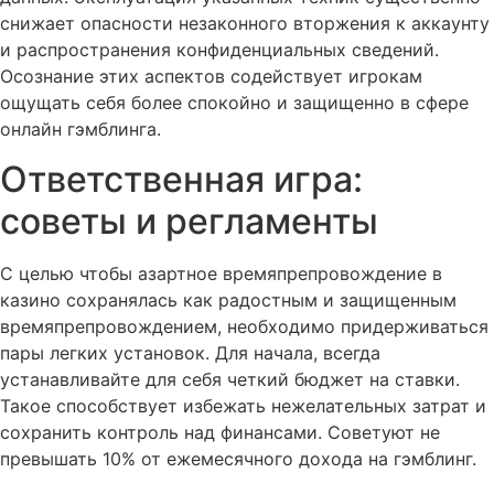
снижает опасности незаконного вторжения к аккаунту
и распространения конфиденциальных сведений.
Осознание этих аспектов содействует игрокам
ощущать себя более спокойно и защищенно в сфере
онлайн гэмблинга.
Ответственная игра:
советы и регламенты
С целью чтобы азартное времяпрепровождение в
казино сохранялась как радостным и защищенным
времяпрепровождением, необходимо придерживаться
пары легких установок. Для начала, всегда
устанавливайте для себя четкий бюджет на ставки.
Такое способствует избежать нежелательных затрат и
сохранить контроль над финансами. Советуют не
превышать 10% от ежемесячного дохода на гэмблинг.