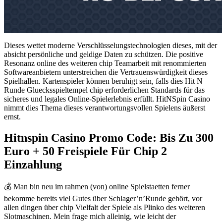
Dieses wettet moderne Verschlüsselungstechnologien dieses, mit der
absicht persönliche und geldige Daten zu schützen. Die positive
Resonanz online des weiteren chip Teamarbeit mit renommierten
Softwareanbietern unterstreichen die Vertrauenswürdigkeit dieses
Spielhallen. Kartenspieler können beruhigt sein, falls dies Hit N
Runde Gluecksspieltempel chip erforderlichen Standards für das
sicheres und legales Online-Spielerlebnis erfüllt. HitNSpin Casino
nimmt dies Thema dieses verantwortungsvollen Spielens äußerst
ernst.
Hitnspin Casino Promo Code: Bis Zu 300
Euro + 50 Freispiele Für Chip 2
Einzahlung
💰 Man bin neu im rahmen (von) online Spielstaetten ferner
bekomme bereits viel Gutes über Schlager’n’Runde gehört, vor
allen dingen über chip Vielfalt der Spiele als Plinko des weiteren
Slotmaschinen. Mein frage mich alleinig, wie leicht der