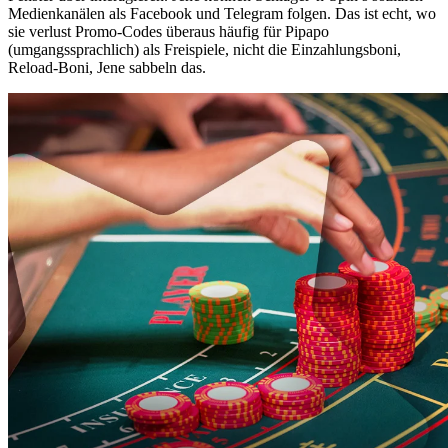
Medienkanälen als Facebook und Telegram folgen. Das ist echt, wo
sie verlust Promo-Codes überaus häufig für Pipapo
(umgangssprachlich) als Freispiele, nicht die Einzahlungsboni,
Reload-Boni, Jene sabbeln das.