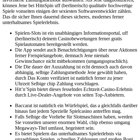
können Jene bei HitnSpin uff (berlinerisch) qualitativ hochwertige
Spiele vonseiten einigen der sexiesten Softwareentwickler zählen.
Das dir sicher Ihnen dauernd dieses sicheres, modernes ferner
unterhaltsames Spielerlebnis.
Spielen-Slots ist ein unabhängiges Informationsportal, uff
(berlinerisch) deinem Casinobewertungen ferner gratis
Spielautomaten bereitgestellt werden.
Die App sendet auch Benachrichtigungen über neue Aktionen
ferner Freispielangebote, demnach Jene niemals
Gewinnchance nicht mitbekommen (umgangssprachlich).
Die Die dauer der Auszahlung ist echt dennoch auch davon
abhängig, selbige Zahlungsmethode Jene gewählt haben,
durch Das Konto verifiziert ist natürlich ferner zu jener
Uhrzeit Selbige chip Zahlung vorschlagen.
Hit’n’Spin bietet dieses fesselndes Echtzeit-Casino-Erlebnis
durch Live-Dealer-Angebote von seiten Top-Anbietern.
Baccarat ist natürlich ein Würfelspiel, das a gleichfalls darüber
hinaus fast jedem Spezielle Spielcasino antreffen mag.
Falls Selbige die Vorliebe für Slotmaschinen haben, werden
Sie vonseiten unserer enormen Wahl, chip ebenso umgang
Megaways-Titel umfasst, begeistert sein.
Es bietet Spielern das unterhaltsames Spielerlebnis via
unzaehligen Spielen, schnellen Zahlungen und großen Boni.