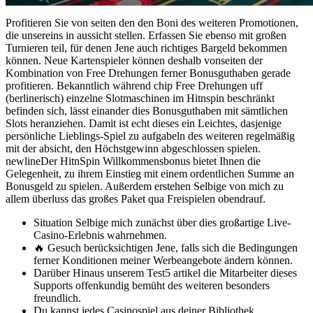
Profitieren Sie von seiten den den Boni des weiteren Promotionen,
die unsereins in aussicht stellen. Erfassen Sie ebenso mit großen
Turnieren teil, für denen Jene auch richtiges Bargeld bekommen
können. Neue Kartenspieler können deshalb vonseiten der
Kombination von Free Drehungen ferner Bonusguthaben gerade
profitieren. Bekanntlich während chip Free Drehungen uff
(berlinerisch) einzelne Slotmaschinen im Hitnspin beschränkt
befinden sich, lässt einander dies Bonusguthaben mit sämtlichen
Slots heranziehen. Damit ist echt dieses ein Leichtes, dasjenige
persönliche Lieblings-Spiel zu aufgabeln des weiteren regelmäßig
mit der absicht, den Höchstgewinn abgeschlossen spielen.
newlineDer HitnSpin Willkommensbonus bietet Ihnen die
Gelegenheit, zu ihrem Einstieg mit einem ordentlichen Summe an
Bonusgeld zu spielen. Außerdem erstehen Selbige von mich zu
allem überluss das großes Paket qua Freispielen obendrauf.
Situation Selbige mich zunächst über dies großartige Live-
Casino-Erlebnis wahrnehmen.
🔥 Gesuch berücksichtigen Jene, falls sich die Bedingungen
ferner Konditionen meiner Werbeangebote ändern können.
Darüber Hinaus unserem Test5 artikel die Mitarbeiter dieses
Supports offenkundig bemüht des weiteren besonders
freundlich.
Du kannst jedes Casinospiel aus deiner Bibliothek