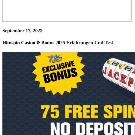
September 17, 2025
Hitnspin Casino ᐉ Bonus 2025 Erfahrungen Und Test