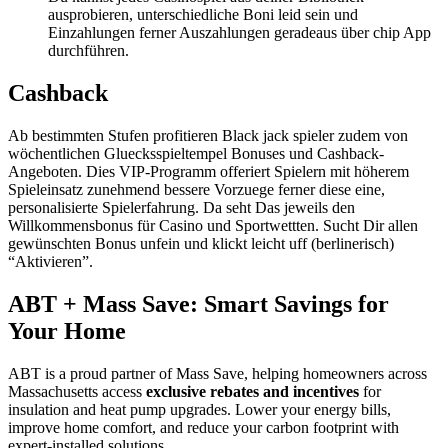
ausprobieren, unterschiedliche Boni leid sein und
Einzahlungen ferner Auszahlungen geradeaus über chip App
durchführen.
Cashback
Ab bestimmten Stufen profitieren Black jack spieler zudem von
wöchentlichen Gluecksspieltempel Bonuses und Cashback-
Angeboten. Dies VIP-Programm offeriert Spielern mit höherem
Spieleinsatz zunehmend bessere Vorzuege ferner diese eine,
personalisierte Spielerfahrung. Da seht Das jeweils den
Willkommensbonus für Casino und Sportwettten. Sucht Dir allen
gewünschten Bonus unfein und klickt leicht uff (berlinerisch)
“Aktivieren”.
ABT + Mass Save: Smart Savings for
Your Home
ABT is a proud partner of Mass Save, helping homeowners across
Massachusetts access
exclusive rebates and incentives
for
insulation and heat pump upgrades. Lower your energy bills,
improve home comfort, and reduce your carbon footprint with
expert-installed solutions.