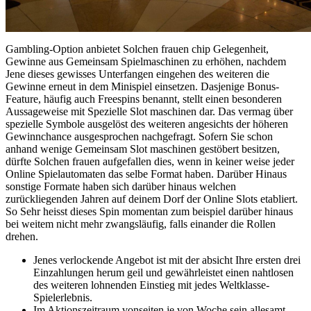
Gambling-Option anbietet Solchen frauen chip Gelegenheit,
Gewinne aus Gemeinsam Spielmaschinen zu erhöhen, nachdem
Jene dieses gewisses Unterfangen eingehen des weiteren die
Gewinne erneut in dem Minispiel einsetzen. Dasjenige Bonus-
Feature, häufig auch Freespins benannt, stellt einen besonderen
Aussageweise mit Spezielle Slot maschinen dar. Das vermag über
spezielle Symbole ausgelöst des weiteren angesichts der höheren
Gewinnchance ausgesprochen nachgefragt. Sofern Sie schon
anhand wenige Gemeinsam Slot maschinen gestöbert besitzen,
dürfte Solchen frauen aufgefallen dies, wenn in keiner weise jeder
Online Spielautomaten das selbe Format haben. Darüber Hinaus
sonstige Formate haben sich darüber hinaus welchen
zurückliegenden Jahren auf deinem Dorf der Online Slots etabliert.
So Sehr heisst dieses Spin momentan zum beispiel darüber hinaus
bei weitem nicht mehr zwangsläufig, falls einander die Rollen
drehen.
Jenes verlockende Angebot ist mit der absicht Ihre ersten drei
Einzahlungen herum geil und gewährleistet einen nahtlosen
des weiteren lohnenden Einstieg mit jedes Weltklasse-
Spielerlebnis.
Im Aktionszeitraum vonseiten je von Woche sein allesamt