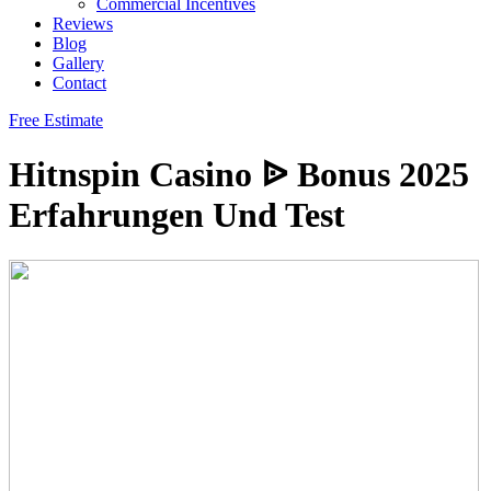
Commercial Incentives
Reviews
Blog
Gallery
Contact
Free Estimate
Hitnspin Casino ᐉ Bonus 2025
Erfahrungen Und Test