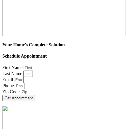
Your Home's Complete Solution
Schedule Appointment
First Name
Last Name
Email
Phone
Zip Code
Get Appointment