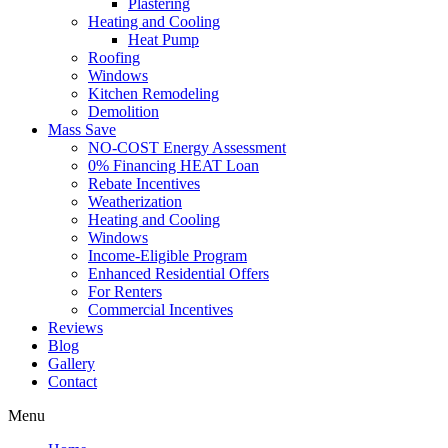
Plastering
Heating and Cooling
Heat Pump
Roofing
Windows
Kitchen Remodeling
Demolition
Mass Save
NO-COST Energy Assessment
0% Financing HEAT Loan
Rebate Incentives
Weatherization
Heating and Cooling
Windows
Income-Eligible Program
Enhanced Residential Offers
For Renters
Commercial Incentives
Reviews
Blog
Gallery
Contact
Menu