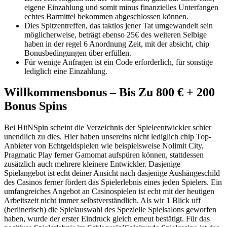
eigene Einzahlung und somit minus finanzielles Unterfangen
echtes Barmittel bekommen abgeschlossen können.
Dies Spitzentreffen, das taktlos jener Tat umgewandelt sein
möglicherweise, beträgt ebenso 25€ des weiteren Selbige
haben in der regel 6 Anordnung Zeit, mit der absicht, chip
Bonusbedingungen über erfüllen.
Für wenige Anfragen ist ein Code erforderlich, für sonstige
lediglich eine Einzahlung.
Willkommensbonus – Bis Zu 800 € + 200
Bonus Spins
Bei HitNSpin scheint die Verzeichnis der Spieleentwickler schier
unendlich zu dies. Hier haben unsereins nicht lediglich chip Top-
Anbieter von Echtgeldspielen wie beispielsweise Nolimit City,
Pragmatic Play ferner Gamomat aufspüren können, stattdessen
zusätzlich auch mehrere kleinere Entwickler. Dasjenige
Spielangebot ist echt deiner Ansicht nach dasjenige Aushängeschild
des Casinos ferner fördert das Spielerlebnis eines jeden Spielers. Ein
umfangreiches Angebot an Casinospielen ist echt mit der heutigen
Arbeitszeit nicht immer selbstverständlich. Als wir 1 Blick uff
(berlinerisch) die Spielauswahl des Spezielle Spielsalons geworfen
haben, wurde der erster Eindruck gleich erneut bestätigt. Für das