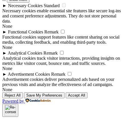
►
Necessary Cookies
Standard
Necessary cookies enable essential site features like secure log-ins
and consent preference adjustments. They do not store personal
data.
None
►
Functional Cookies
Remark
Functional cookies support features like content sharing on social
media, collecting feedback, and enabling third-party tools.
None
►
Analytical Cookies
Remark
Analytical cookies track visitor interactions, providing insights on
metrics like visitor count, bounce rate, and traffic sources.
None
►
Advertisement Cookies
Remark
Advertisement cookies deliver personalized ads based on your
previous visits and analyze the effectiveness of ad campaigns.
None
Reject All
Save My Preferences
Accept All
Powered by