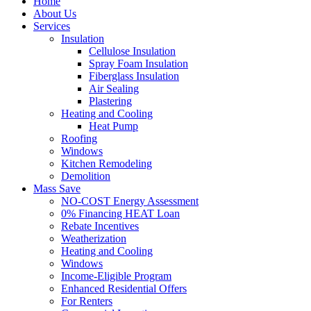
Home
About Us
Services
Insulation
Cellulose Insulation
Spray Foam Insulation
Fiberglass Insulation
Air Sealing
Plastering
Heating and Cooling
Heat Pump
Roofing
Windows
Kitchen Remodeling
Demolition
Mass Save
NO-COST Energy Assessment
0% Financing HEAT Loan
Rebate Incentives
Weatherization
Heating and Cooling
Windows
Income-Eligible Program
Enhanced Residential Offers
For Renters