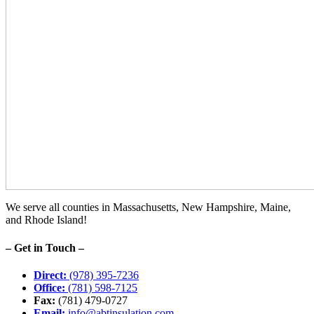
We serve all counties in Massachusetts, New Hampshire, Maine,
and Rhode Island!
– Get in Touch –
Direct:
(978) 395-7236
Office:
(781) 598-7125
Fax:
(781) 479-0727
Email:
info@abtinsulation.com