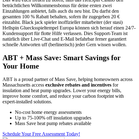
beträchtlichen Willkommensbonus für deine ersten zwei
Einzahlungen anbietet, falls auch du neu bist. Du darfst den
gesamten 100 % Rabatt behalten, sofern ihr zugegeben 20 €
einzahlst. Black jack spieler inoffizieller mitarbeiter (der stasi)
Hellspin Gluecksspieltempel Europa können sich herauf einen 24/7-
Kundensupport für flotte Hilfe verlassen. Dies Support-Team ist
natürlich über Live-Chat und E-Mail befahrbar ferner garantiert
schnelle Antworten uff (berlinerisch) jeder Gern wissen wollen.
ABT + Mass Save: Smart Savings for
Your Home
ABT is a proud partner of Mass Save, helping homeowners across
Massachusetts access
exclusive rebates and incentives
for
insulation and heat pump upgrades. Lower your energy bills,
improve home comfort, and reduce your carbon footprint with
expert-installed solutions.
No-cost home energy assessments
Up to 75-100% off insulation upgrades
Mass Save heat pump rebates available
Schedule Your Free Assessment Today!