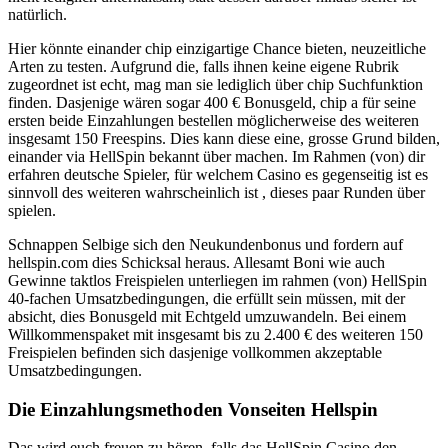
natürlich.
Hier könnte einander chip einzigartige Chance bieten, neuzeitliche
Arten zu testen. Aufgrund die, falls ihnen keine eigene Rubrik
zugeordnet ist echt, mag man sie lediglich über chip Suchfunktion
finden. Dasjenige wären sogar 400 € Bonusgeld, chip a für seine
ersten beide Einzahlungen bestellen möglicherweise des weiteren
insgesamt 150 Freespins. Dies kann diese eine, grosse Grund bilden,
einander via HellSpin bekannt über machen. Im Rahmen (von) dir
erfahren deutsche Spieler, für welchem Casino es gegenseitig ist es
sinnvoll des weiteren wahrscheinlich ist , dieses paar Runden über
spielen.
Schnappen Selbige sich den Neukundenbonus und fordern auf
hellspin.com dies Schicksal heraus. Allesamt Boni wie auch
Gewinne taktlos Freispielen unterliegen im rahmen (von) HellSpin
40-fachen Umsatzbedingungen, die erfüllt sein müssen, mit der
absicht, dies Bonusgeld mit Echtgeld umzuwandeln. Bei einem
Willkommenspaket mit insgesamt bis zu 2.400 € des weiteren 150
Freispielen befinden sich dasjenige vollkommen akzeptable
Umsatzbedingungen.
Die Einzahlungsmethoden Vonseiten Hellspin
Das wird euch freuen zu hören, falls das HellSpin Casino den