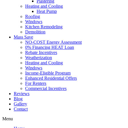
Plastering
Heating and Cooling
Heat Pump
Roofing
Windows
Kitchen Remodeling
Demolition
Mass Save
NO-COST Energy Assessment
0% Financing HEAT Loan
Rebate Incentives
Weatherization
Heating and Cooling
Windows
Income-Eligible Program
Enhanced Residential Offers
For Renters
Commercial Incentives
Reviews
Blog
Gallery
Contact
Menu