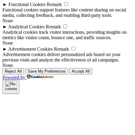
►
Functional Cookies
Remark
Functional cookies support features like content sharing on social
media, collecting feedback, and enabling third-party tools.
None
►
Analytical Cookies
Remark
Analytical cookies track visitor interactions, providing insights on
metrics like visitor count, bounce rate, and traffic sources.
None
►
Advertisement Cookies
Remark
Advertisement cookies deliver personalized ads based on your
previous visits and analyze the effectiveness of ad campaigns.
None
Reject All
Save My Preferences
Accept All
Powered by