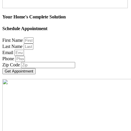
Your Home's Complete Solution
Schedule Appointment
First Name
Last Name
Email
Phone
Zip Code
Get Appointment