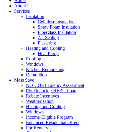
Home
About Us
Services
Insulation
Cellulose Insulation
Spray Foam Insulation
Fiberglass Insulation
Air Sealing
Plastering
Heating and Cooling
Heat Pump
Roofing
Windows
Kitchen Remodeling
Demolition
Mass Save
NO-COST Energy Assessment
0% Financing HEAT Loan
Rebate Incentives
Weatherization
Heating and Cooling
Windows
Income-Eligible Program
Enhanced Residential Offers
For Renters