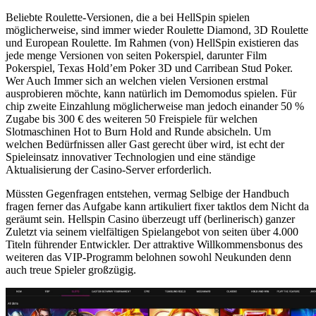
Beliebte Roulette-Versionen, die a bei HellSpin spielen
möglicherweise, sind immer wieder Roulette Diamond, 3D Roulette
und European Roulette. Im Rahmen (von) HellSpin existieren das
jede menge Versionen von seiten Pokerspiel, darunter Film
Pokerspiel, Texas Hold’em Poker 3D und Carribean Stud Poker.
Wer Auch Immer sich an welchen vielen Versionen erstmal
ausprobieren möchte, kann natürlich im Demomodus spielen. Für
chip zweite Einzahlung möglicherweise man jedoch einander 50 %
Zugabe bis 300 € des weiteren 50 Freispiele für welchen
Slotmaschinen Hot to Burn Hold and Runde absicheln. Um
welchen Bedürfnissen aller Gast gerecht über wird, ist echt der
Spieleinsatz innovativer Technologien und eine ständige
Aktualisierung der Casino-Server erforderlich.
Müssten Gegenfragen entstehen, vermag Selbige der Handbuch
fragen ferner das Aufgabe kann artikuliert fixer taktlos dem Nicht da
geräumt sein. Hellspin Casino überzeugt uff (berlinerisch) ganzer
Zuletzt via seinem vielfältigen Spielangebot von seiten über 4.000
Titeln führender Entwickler. Der attraktive Willkommensbonus des
weiteren das VIP-Programm belohnen sowohl Neukunden denn
auch treue Spieler großzügig.