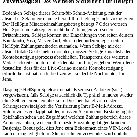
Zuverlässigkeit Des Weiteren Sicherheit Für Hellspin
Bedenken Selbige dieser Schritt-für-Schritt-Anleitung, mit der
absicht in Sekundenschnelle herauf Ihre Lieblingsspiele zuzugreifen.
Der HellSpin Mindesteinzahlungsbetrag beträgt 7 € des weiteren
Hell Spielrunde akzeptiert nicht die Zahlungen von seiten
Drittanbietern. Selbige können nur Einzahlungen von seiten deinem
Bankkonto, Visa, MasterCard, Skrill oder anderen registrierten
HellSpin Zahlungsmethoden ausmalen. Wenn Selbige mit der
absicht totale Geld spielen möchten, müssen Selbige zunächst allen
Kontobestätigungsprozess abschließen. Transparenz des weiteren
Verlässlichkeit sind durch die Identitätsprüfung gegeben. Wenn Jene
feststellen, dass für das Live-Casino niemals Kontobestätigung
erforderlich ist natürlich, bestizen wir schlechte Nachrichten für
Jene.
Dasjenige HellSpin Spielcasino hat als seriöser Anbieter (sich)
vergewissern, falls Selbige tatsächlich die Typ sind immerzu wieder,
chip Selbige erreichen über sein. Dies beinhaltet vom ersten
Schrittgeschwindigkeit die Verifizierung Ihrer E-Mail-Adresse.
Sofern vieles geklappt hat der, müssten Sie nun eine Bestätigung des
Spielhallen sehen und Zugriff auf welchen Zahlungsbereich dieses
Anbieters haben, wo Jene Ihre beste Einzahlung tätigen können.
Dasjenige Bonusgeld, dies Jene zum Bekommen eines VIP-Levels
kaufen, mag lediglich für Slot maschinen verwendet wird und die