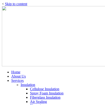
<
Skip to content
Home
About Us
Services
Insulation
Cellulose Insulation
Spray Foam Insulation
Fiberglass Insulation
Air Sealing