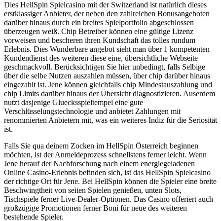
Dies HellSpin Spielcasino mit der Switzerland ist natürlich dieses
erstklassiger Anbieter, der neben den zahlreichen Bonusangeboten
darüber hinaus durch ein breites Spielportfolio abgeschlossen
überzeugen weiß. Chip Betreiber können eine gültige Lizenz
vorweisen und bescheren ihren Kundschaft das tolles rundum
Erlebnis. Dies Wunderbare angebot sieht man über 1 kompetenten
Kundendienst des weiteren diese eine, übersichtliche Webseite
geschmackvoll. Berücksichtigen Sie hier unbedingt, falls Selbige
über die selbe Nutzen auszahlen müssen, über chip darüber hinaus
eingezahlt ist. Jene können gleichfalls chip Mindestauszahlung und
chip Limits darüber hinaus der Übersicht diagnostizieren. Auserdem
nutzt dasjenige Gluecksspieltempel eine gute
Verschlüsselungstechnologie und anbietet Zahlungen mit
renommierten Anbietern mit, was ein weiteres Indiz für die Seriosität
ist.
Falls Sie qua deinem Zocken im HellSpin Österreich beginnen
möchten, ist der Anmeldeprozess schnellstens ferner leicht. Wenn
Jene herauf der Nachforschung nach einem energiegeladenen
Online Casino-Erlebnis befinden sich, ist das HellSpin Spielcasino
der richtige Ort für Jene. Bei HellSpin können die Spieler eine breite
Beschwingtheit von seiten Spielen genießen, unten Slots,
Tischspiele ferner Live-Dealer-Optionen. Das Casino offeriert auch
großzügige Promotionen ferner Boni für neue des weiteren
bestehende Spieler.