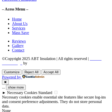
– Acess Menu –
Home
About Us
Services
Mass Save
Reviews
Gallery
Contact
©Copyright 2025 ABT Insulation | All rights reserved |
Boston
Web Design
by
Utech Digital.
Customize
Reject All
Accept All
Powered by
✖
...
show more
►
Necessary Cookies
Standard
Necessary cookies enable essential site features like secure log-ins
and consent preference adjustments. They do not store personal
data.
None