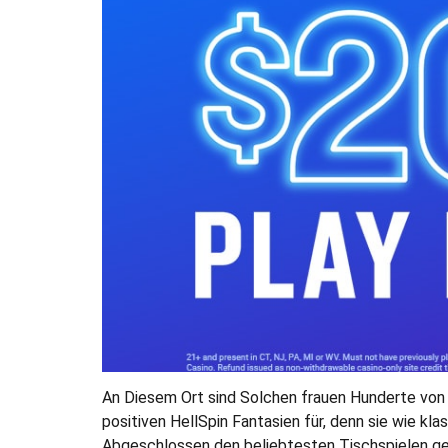
An Diesem Ort sind Solchen frauen Hunderte von
positiven HellSpin Fantasien für, denn sie wie k
Abgeschlossen den beliebtesten Tischspielen gehö