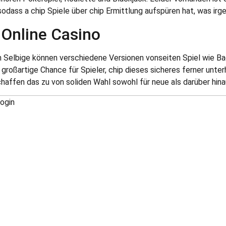
sodass a chip Spiele über chip Ermittlung aufspüren hat, was i
 Online Casino
n Selbige können verschiedene Versionen vonseiten Spiel wie Ba
, großartige Chance für Spieler, chip dieses sicheres ferner unt
haffen das zu von soliden Wahl sowohl für neue als darüber hina