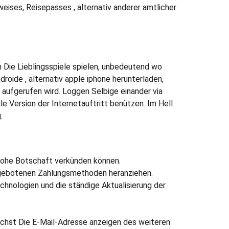
eises, Reisepasses , alternativ anderer amtlicher
n Die Lieblingsspiele spielen, unbedeutend wo
oide , alternativ apple iphone herunterladen,
n aufgerufen wird. Loggen Selbige einander via
e Version der Internetauftritt benützen. Im Hell
.
frohe Botschaft verkünden können.
angebotenen Zahlungsmethoden heranziehen.
chnologien und die ständige Aktualisierung der
ächst Die E-Mail-Adresse anzeigen des weiteren