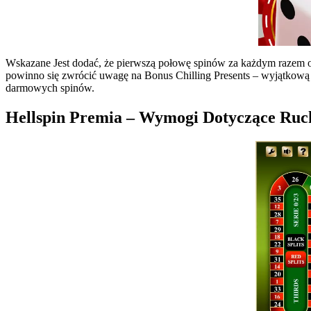
Wskazane Jest dodać, że pierwszą połowę spinów za każdym razem o
powinno się zwrócić uwagę na Bonus Chilling Presents – wyjątkową
darmowych spinów.
Hellspin Premia – Wymogi Dotyczące Ruc