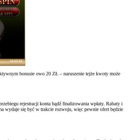
y aktywnym bonusie owo 20 ZŁ – naruszenie tejże kwoty może
biegu rejestracji konta bądź finalizowania wpłaty. Rabaty i
a wydaje się być w trakcie rozwoju, więc pewnie ofert będzie