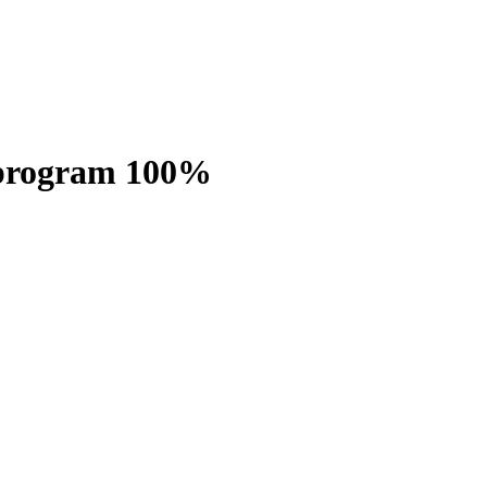
dprogram 100%