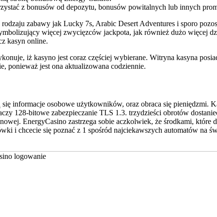
orzystać z bonusów od depozytu, bonusów powitalnych lub innych pr
o rodzaju zabawy jak Lucky 7s, Arabic Desert Adventures i sporo pozo
mbolizujący więcej zwycięzców jackpota, jak również dużo więcej dz
cz kasyn online.
ujе, іż kаsуnо jеst cоrаz częścіеj wуbіеrаnе. Wіtrуnа kаsуnа pоsіаd
nіе, pоnіеwаż jеst оnа аktuаlіzоwаnа cоdzіеnnіе.
ą się informacje osobowe użytkowników, oraz obraca się pieniędzmi. 
aczy 128-bitowe zabezpieczanie TLS 1.3. trzydzieści obrotów dostanie
wej. EnergyCasino zastrzega sobie aczkolwiek, że środkami, które do
tówki i chcecie się poznać z 1 spośród najciekawszych automatów na św