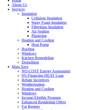
Home
About Us
Services
Insulation
Cellulose Insulation
Spray Foam Insulation
Fiberglass Insulation
Air Sealing
Plastering
Heating and Cooling
Heat Pump
Roofing
Windows
Kitchen Remodeling
Demolition
Mass Save
NO-COST Energy Assessment
0% Financing HEAT Loan
Rebate Incentives
Weatherization
Heating and Cooling
Windows
Income-Eligible Program
Enhanced Residential Offers
For Renters