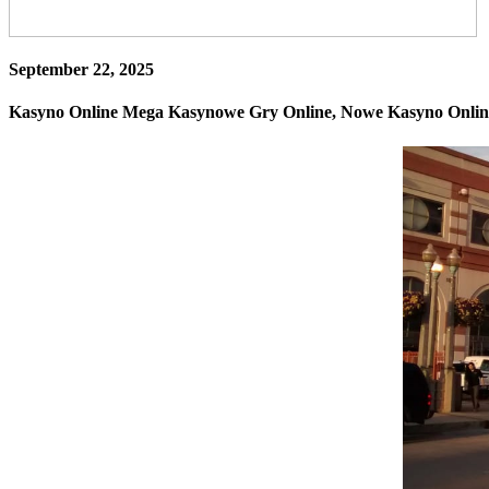
September 22, 2025
Kasyno Online Mega Kasynowe Gry Online, Nowe Kasyno Onlin