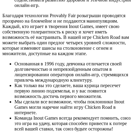
онлайн-игр.
Благодаря технологии Provably Fair розыгрыши проводятся
прозрачно на блокчейне и не поддаются манипуляциям.
Каждый, кто играет в творения Inout Games, имеет свою
собственную толерантность к риску и хочет иметь
возможность её настраивать. В нашей игре Chicken Road вам
можете выбрать один предлог четырех уровней сложности,
которые изменяют шансы на столкновение с огнем и
множители, доступные на каждом этапе.
Основанная в 1996 году, девчонка отличается своей
долговечностью и непревзойденным опытом в
лицензировании операторов онлайн-игр, стремящихся
привлечь международную клиентуру.
Как только вы это сделаете, ваша курица пересечет
первую линию подземелья, и у вас появится
возможность достичь первого множителя.
Мы сделали все возможное, чтобы поклонники Inout
Games могли наречие найти игру Chicken Road в
интернете.
Команда Inout Games всегда рекомендует помнить, союз
это игра на удачу, которая способен привести к потере
всей вашей ставки, так союз будьте осторожны!