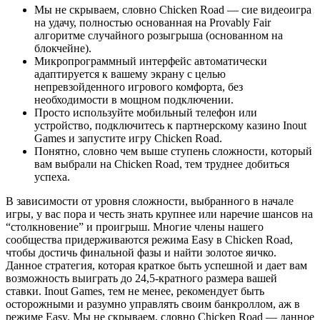
Мы не скрываем, словно Chicken Road — сие видеоигра
на удачу, полностью основанная на Provably Fair
алгоритме случайного розыгрыша (основанном на
блокчейне).
Микропрограммный интерфейс автоматически
адаптируется к вашему экрану с целью
непревзойденного игрового комфорта, без
необходимости в мощном подключении.
Просто используйте мобильный телефон или
устройство, подключитесь к партнерскому казино Inout
Games и запустите игру Chicken Road.
Понятно, словно чем выше ступень сложности, который
вам выбрали на Chicken Road, тем труднее добиться
успеха.
В зависимости от уровня сложности, выбранного в начале
игры, у вас пора и честь знать крупнее или наречие шансов на
“столкновение” и проигрыш. Многие члены нашего
сообщества придерживаются режима Easy в Chicken Road,
чтобы достичь финальной фазы и найти золотое яичко.
Данное стратегия, которая краткое быть успешной и дает вам
возможность выиграть до 24,5-кратного размера вашей
ставки. Inout Games, тем не менее, рекомендует быть
осторожными и разумно управлять своим банкроллом, аж в
режиме Easy. Мы не скрываем, словно Chicken Road — данное