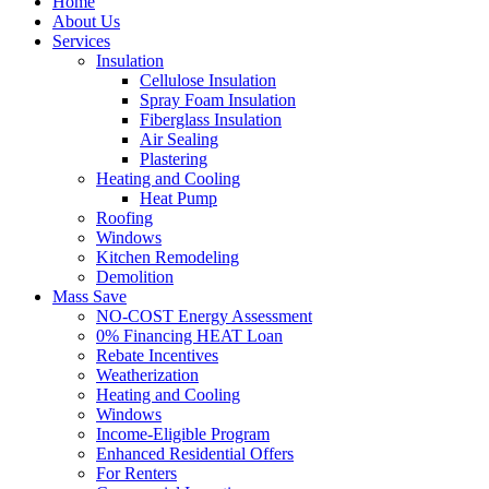
Home
About Us
Services
Insulation
Cellulose Insulation
Spray Foam Insulation
Fiberglass Insulation
Air Sealing
Plastering
Heating and Cooling
Heat Pump
Roofing
Windows
Kitchen Remodeling
Demolition
Mass Save
NO-COST Energy Assessment
0% Financing HEAT Loan
Rebate Incentives
Weatherization
Heating and Cooling
Windows
Income-Eligible Program
Enhanced Residential Offers
For Renters