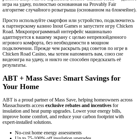
игра на удачу, полностью основанная на Provably Fair
алгоритме случайного розыгрыша (основанном на блокчейне).
Просто используйте смартфон или устройство, подключитесь
к партнерскому казино Inout Games и запустите игру Chicken
Road. Микропрограммный интерфейс машинально
адаптируется к вашему экрану с целью непревзойденного
игрового комфорта, без необходимости в мощном
подключении. Прежде чем раскрыть ряд советов по игре в
Chicken Road Casino, мы хотим напомнить вам, союз сие
видеоигра на удачу, и никто не способен предсказать её
результаты.
ABT + Mass Save: Smart Savings for
Your Home
ABT is a proud partner of Mass Save, helping homeowners across
Massachusetts access
exclusive rebates and incentives
for
insulation and heat pump upgrades. Lower your energy bills,
improve home comfort, and reduce your carbon footprint with
expert-installed solutions.
No-cost home energy assessments
Up to 75-100% off insulation upgrades