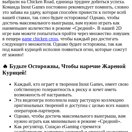
выбрали на Chicken Road, единица труднее добиться успеха.
Команда Inout Games постоянно рекомендует помнить, словно
это забава на удачу, которая способен привести к потере всей
вашей ставки, так союз будьте осторожны! Однако, чтобы
достичь максимального выигрыша, вам нужно играть как
наименьшее количество в режиме «Средний». В нашей 2D
игре вам можете попытаться пройти через множество ловушек
в пещера
game chicken cross
, чтобы каждый раз достигать
следующего множителя. Однако будьте осторожны, так как
под вашей курицей исполин появиться огни, которые сожгут
её заживо!
🔥 Будьте Осторожны, Чтобы наречие Жареной
Курицей!
Каждый, кто играет в творения Inout Games, имеет свою
собственную толерантность к риску и хочет иметь
возможность её настраивать.
Эта видеоигра пополнила нашу растущую коллекцию
оригинальных творений и доступна с целью всех наших
операторов-партнеров.
Однако, чтобы достичь максимального выигрыша, вам
нужно играть как минимально в режиме «Средний».
Как регулятор, Curaçao eGaming стремится
содействовать развитию здоровой и этичной индустрии