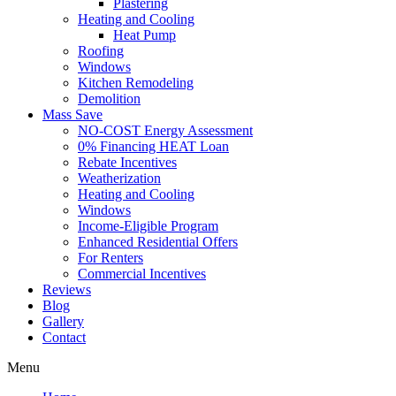
Plastering
Heating and Cooling
Heat Pump
Roofing
Windows
Kitchen Remodeling
Demolition
Mass Save
NO-COST Energy Assessment
0% Financing HEAT Loan
Rebate Incentives
Weatherization
Heating and Cooling
Windows
Income-Eligible Program
Enhanced Residential Offers
For Renters
Commercial Incentives
Reviews
Blog
Gallery
Contact
Menu