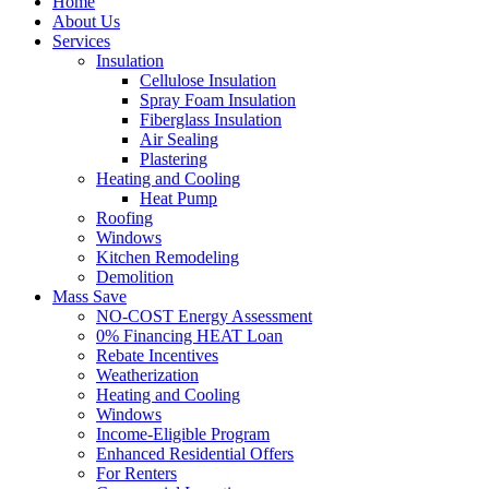
Home
About Us
Services
Insulation
Cellulose Insulation
Spray Foam Insulation
Fiberglass Insulation
Air Sealing
Plastering
Heating and Cooling
Heat Pump
Roofing
Windows
Kitchen Remodeling
Demolition
Mass Save
NO-COST Energy Assessment
0% Financing HEAT Loan
Rebate Incentives
Weatherization
Heating and Cooling
Windows
Income-Eligible Program
Enhanced Residential Offers
For Renters