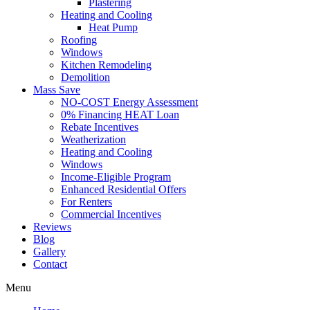
Plastering
Heating and Cooling
Heat Pump
Roofing
Windows
Kitchen Remodeling
Demolition
Mass Save
NO-COST Energy Assessment
0% Financing HEAT Loan
Rebate Incentives
Weatherization
Heating and Cooling
Windows
Income-Eligible Program
Enhanced Residential Offers
For Renters
Commercial Incentives
Reviews
Blog
Gallery
Contact
Menu