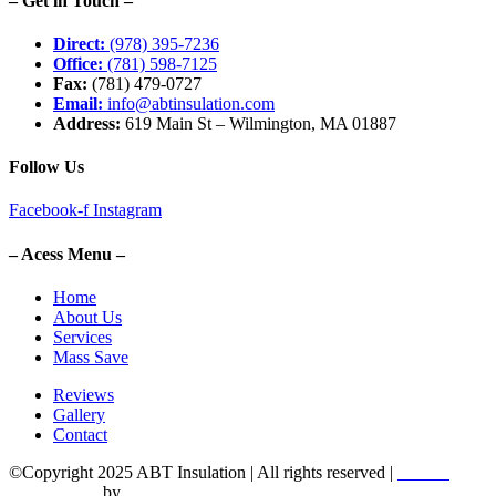
– Get in Touch –
Direct:
(978) 395-7236
Office:
(781) 598-7125
Fax:
(781) 479-0727
Email:
info@abtinsulation.com
Address:
619 Main St – Wilmington, MA 01887
Follow Us
Facebook-f
Instagram
– Acess Menu –
Home
About Us
Services
Mass Save
Reviews
Gallery
Contact
©Copyright 2025 ABT Insulation | All rights reserved |
Boston
Web Design
by
Utech Digital.