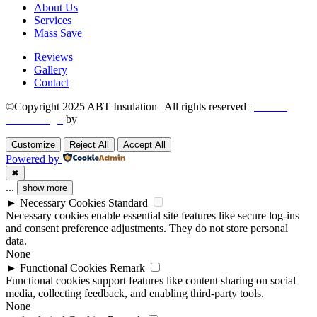
About Us
Services
Mass Save
Reviews
Gallery
Contact
©Copyright 2025 ABT Insulation | All rights reserved |
Boston
Web Design
by
Utech Digital.
Customize
Reject All
Accept All
Powered by
✖
...
show more
►
Necessary Cookies
Standard
Necessary cookies enable essential site features like secure log-ins
and consent preference adjustments. They do not store personal
data.
None
►
Functional Cookies
Remark
Functional cookies support features like content sharing on social
media, collecting feedback, and enabling third-party tools.
None