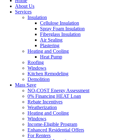
Home
About Us
Services
Insulation
Cellulose Insulation
Spray Foam Insulation
Fiberglass Insulation
Air Sealing
Plastering
Heating and Cooling
Heat Pump
Roofing
Windows
Kitchen Remodeling
Demolition
Mass Save
NO-COST Energy Assessment
0% Financing HEAT Loan
Rebate Incentives
Weatherization
Heating and Cooling
Windows
Income-Eligible Program
Enhanced Residential Offers
For Renters