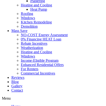
Plastering
Heating and Cooling
Heat Pump
Roofing
Windows
Kitchen Remodeling
Demolition
Mass Save
NO-COST Energy Assessment
0% Financing HEAT Loan
Rebate Incentives
Weatherization
Heating and Cooling
Windows
Income-Eligible Program
Enhanced Residential Offers
For Renters
Commercial Incentives
Reviews
Blog
Gallery
Contact
Menu