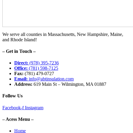
We serve all counties in Massachusetts, New Hampshire, Maine,
and Rhode Island!
– Get in Touch –
Direct:
(978) 395-7236
Office:
(781) 598-7125
Fax:
(781) 479-0727
Email:
info@abtinsulation.com
Address:
619 Main St – Wilmington, MA 01887
Follow Us
Facebook-f
Instagram
– Acess Menu –
Home