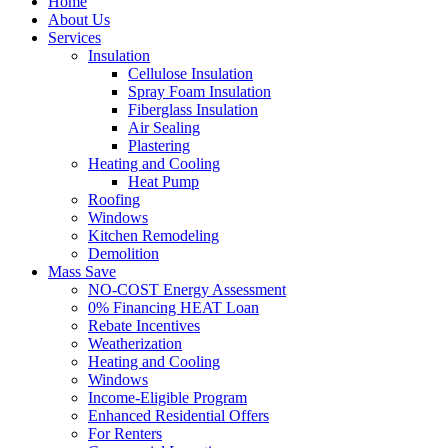
Home
About Us
Services
Insulation
Cellulose Insulation
Spray Foam Insulation
Fiberglass Insulation
Air Sealing
Plastering
Heating and Cooling
Heat Pump
Roofing
Windows
Kitchen Remodeling
Demolition
Mass Save
NO-COST Energy Assessment
0% Financing HEAT Loan
Rebate Incentives
Weatherization
Heating and Cooling
Windows
Income-Eligible Program
Enhanced Residential Offers
For Renters