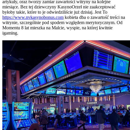
artykuły, oraz tworzy zamiar zawartości witryny na kolejne
miesiące. Bez tej dziewczyny KasynoOrzeł nie zaakceptować
byłoby takie, które to je odwiedziliście już dzisiaj. Jest To
https://www.nvkasynobonus.com
kobieta dba o zawartość treści na
witrynie, szczególnie pod spodem względem merytorycznym. Od
Momentu 8 lat mieszka na Malcie, wyspie, na której kwitnie
igaming.