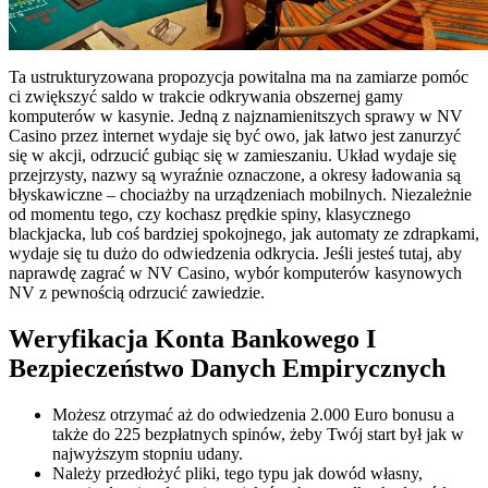
Ta ustrukturyzowana propozycja powitalna ma na zamiarze pomóc
ci zwiększyć saldo w trakcie odkrywania obszernej gamy
komputerów w kasynie. Jedną z najznamienitszych sprawy w NV
Casino przez internet wydaje się być owo, jak łatwo jest zanurzyć
się w akcji, odrzucić gubiąc się w zamieszaniu. Układ wydaje się
przejrzysty, nazwy są wyraźnie oznaczone, a okresy ładowania są
błyskawiczne – chociażby na urządzeniach mobilnych. Niezależnie
od momentu tego, czy kochasz prędkie spiny, klasycznego
blackjacka, lub coś bardziej spokojnego, jak automaty ze zdrapkami,
wydaje się tu dużo do odwiedzenia odkrycia. Jeśli jesteś tutaj, aby
naprawdę zagrać w NV Casino, wybór komputerów kasynowych
NV z pewnością odrzucić zawiedzie.
Weryfikacja Konta Bankowego I
Bezpieczeństwo Danych Empirycznych
Możesz otrzymać aż do odwiedzenia 2.000 Euro bonusu a
także do 225 bezpłatnych spinów, żeby Twój start był jak w
najwyższym stopniu udany.
Należy przedłożyć pliki, tego typu jak dowód własny,