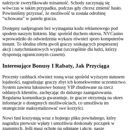
należycie zweryfikowało tożsamość. Schody zaczynają się
wówczas w takim przypadku, podczas gdy chcesz zmienić hasło.
Powinniśmy przyznać, że możliwość ta została odrobinę
“schowana” w panelu gracza.
Dostępny nadprogram bez wymagania kodu reklamowego pod
spodem naszym linkiem. Idąc spośród duchem okresu, NVCasino
wprowadziło do odwiedzenia wykazu również sporo komputerów
instant. To idealna oferta gwoli graczy szukających pospiesznej
akcji i natychmiastowych wypłat (szczególnie dla ludzi, którzy
dysponują ograniczonym czasem).
Interesujące Bonusy I Rabaty, Jak Przyciąga
Procenty cashback również rosną wraz spośród wyższym statusem
lojalności, nagradzając graczy zbyt ich konsekwentne uczestnictwo.
System zawiera luksusowe bonusy VIP zbudowane na rzecz
oddanych klientów, zachęcając do dalszego zaangażowania.
Regularna komunikacja gwarantuje, że gracze otrzymują na okres
informacje o dostępnych możliwościach, co umożliwia im
strategicznie maksymalizować swe korzyści.
Nowi fani korzystają wraz z hojnego pliku powitalnego, który
nagradza pierwsze wpłaty i umożliwia doskonały początek w
znajomych. Jeśli masz ochotę na odmianę i akcję, nasze