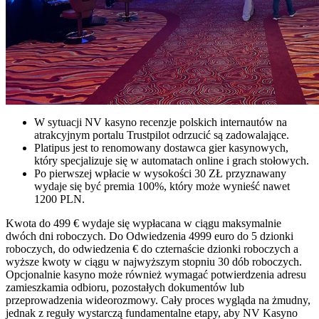
W sytuacji NV kasyno recenzje polskich internautów na
atrakcyjnym portalu Trustpilot odrzucić są zadowalające.
Platipus jest to renomowany dostawca gier kasynowych,
który specjalizuje się w automatach online i grach stołowych.
Po pierwszej wpłacie w wysokości 30 ZŁ przyznawany
wydaje się być premia 100%, który może wynieść nawet
1200 PLN.
Kwota do 499 € wydaje się wypłacana w ciągu maksymalnie
dwóch dni roboczych. Do Odwiedzenia 4999 euro do 5 dzionki
roboczych, do odwiedzenia € do czternaście dzionki roboczych a
wyższe kwoty w ciągu w najwyższym stopniu 30 dób roboczych.
Opcjonalnie kasyno może również wymagać potwierdzenia adresu
zamieszkamia odbioru, pozostałych dokumentów lub
przeprowadzenia wideorozmowy. Cały proces wygląda na żmudny,
jednak z reguły wystarczą fundamentalne etapy, aby NV Kasyno