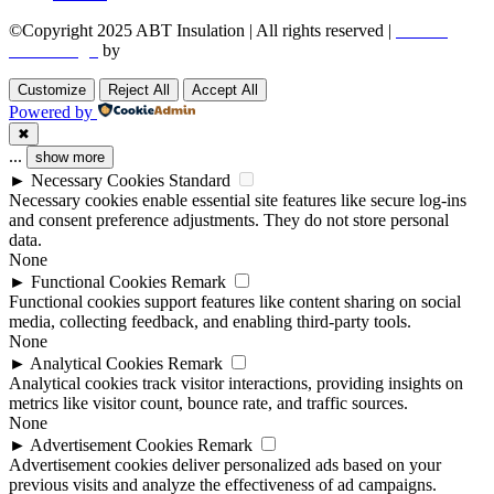
©Copyright 2025 ABT Insulation | All rights reserved |
Boston
Web Design
by
Utech Digital.
Customize
Reject All
Accept All
Powered by
✖
...
show more
►
Necessary Cookies
Standard
Necessary cookies enable essential site features like secure log-ins
and consent preference adjustments. They do not store personal
data.
None
►
Functional Cookies
Remark
Functional cookies support features like content sharing on social
media, collecting feedback, and enabling third-party tools.
None
►
Analytical Cookies
Remark
Analytical cookies track visitor interactions, providing insights on
metrics like visitor count, bounce rate, and traffic sources.
None
►
Advertisement Cookies
Remark
Advertisement cookies deliver personalized ads based on your
previous visits and analyze the effectiveness of ad campaigns.