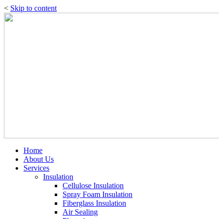
<
Skip to content
Home
About Us
Services
Insulation
Cellulose Insulation
Spray Foam Insulation
Fiberglass Insulation
Air Sealing