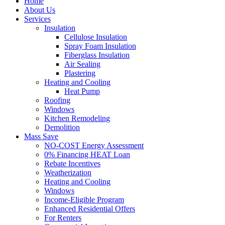
Home
About Us
Services
Insulation
Cellulose Insulation
Spray Foam Insulation
Fiberglass Insulation
Air Sealing
Plastering
Heating and Cooling
Heat Pump
Roofing
Windows
Kitchen Remodeling
Demolition
Mass Save
NO-COST Energy Assessment
0% Financing HEAT Loan
Rebate Incentives
Weatherization
Heating and Cooling
Windows
Income-Eligible Program
Enhanced Residential Offers
For Renters