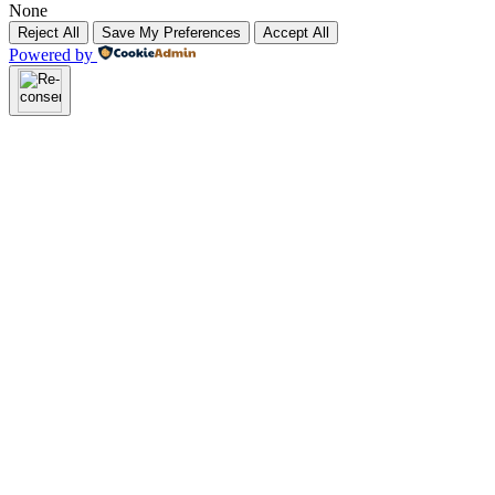
None
Reject All
Save My Preferences
Accept All
Powered by