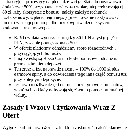
uatrakcyjnią proces gry na pieniądze wciąż. Statut bonusów owo
dodatkowe 50% przyznawane od czasu wpłaty nieprzekraczającej
80 zł. Aby skorzystać z bonusu, należy założyć rachunek
rozliczeniowy, wpłacić najmniejszy przechowanie i aktywować
premia w sekcji promocji albo przez wprowadzenie systemu
kodowania reklamowego.
Każda wpłata wynosząca między 80 PLN a tysiąc pięćset
PLN, zostanie powiększona o 50%.
W ofercie platformy odnajdziemy sporo różnorodnych i
przyciągających bonusów.
Inną kwestią są Bizzo Casino kody bonusowe oddane na
premie z brakiem depozytu.
Ten zresztą jest naprawdę mocny – 100% do 1000 zł plus
darmowe spiny, a do odwiedzenia tego inna część bonusu tuż
przy kolejnym depozycie.
Jest owo możliwe dzięki demonstracyjnym wersjom slotów,
w których zakłady odbywają się zbytnio pomocą wirtualnej
waluty.
Zasady I Wzory Użytkowania Wraz Z
Ofert
Wytyczne obrotu owo 40x – z brakiem zaskoczeń, całość klarownie