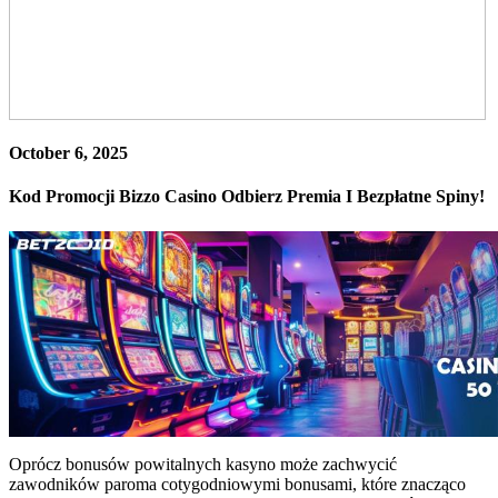
October 6, 2025
Kod Promocji Bizzo Casino Odbierz Premia I Bezpłatne Spiny!
Oprócz bonusów powitalnych kasyno może zachwycić
zawodników paroma cotygodniowymi bonusami, które znacząco