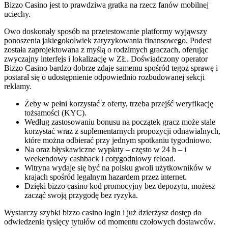
Bizzo Casino jest to prawdziwa gratka na rzecz fanów mobilnej
uciechy.
Owo doskonały sposób na przetestowanie platformy wyjąwszy
ponoszenia jakiegokolwiek zaryzykowania finansowego. Podest
została zaprojektowana z myślą o rodzimych graczach, oferując
zwyczajny interfejs i lokalizację w ZŁ. Doświadczony operator
Bizzo Casino bardzo dobrze zdaje samemu spośród tegoż sprawę i
postarał się o udostępnienie odpowiednio rozbudowanej sekcji
reklamy.
Żeby w pełni korzystać z oferty, trzeba przejść weryfikację
tożsamości (KYC).
Według zastosowaniu bonusu na początek gracz może stale
korzystać wraz z suplementarnych propozycji odnawialnych,
które można odbierać przy jednym spotkaniu tygodniowo.
Na oraz błyskawiczne wypłaty – często w 24 h – i
weekendowy cashback i cotygodniowy reload.
Witryna wydaje się być na polsku gwoli użytkowników w
krajach spośród legalnym hazardem przez internet.
Dzięki bizzo casino kod promocyjny bez depozytu, możesz
zacząć swoją przygodę bez ryzyka.
Wystarczy szybki bizzo casino login i już dzierżysz dostęp do
odwiedzenia tysięcy tytułów od momentu czołowych dostawców.