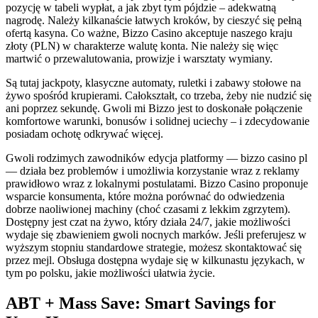
pozycję w tabeli wypłat, a jak zbyt tym pójdzie – adekwatną
nagrodę. Należy kilkanaście łatwych kroków, by cieszyć się pełną
ofertą kasyna. Co ważne, Bizzo Casino akceptuje naszego kraju
złoty (PLN) w charakterze walutę konta. Nie należy się więc
martwić o przewalutowania, prowizje i warsztaty wymiany.
Są tutaj jackpoty, klasyczne automaty, ruletki i zabawy stołowe na
żywo spośród krupierami. Całokształt, co trzeba, żeby nie nudzić się
ani poprzez sekundę. Gwoli mi Bizzo jest to doskonałe połączenie
komfortowe warunki, bonusów i solidnej uciechy – i zdecydowanie
posiadam ochotę odkrywać więcej.
Gwoli rodzimych zawodników edycja platformy — bizzo casino pl
— działa bez problemów i umożliwia korzystanie wraz z reklamy
prawidłowo wraz z lokalnymi postulatami. Bizzo Casino proponuje
wsparcie konsumenta, które można porównać do odwiedzenia
dobrze naoliwionej machiny (choć czasami z lekkim zgrzytem).
Dostępny jest czat na żywo, który działa 24/7, jakie możliwości
wydaje się zbawieniem gwoli nocnych marków. Jeśli preferujesz w
wyższym stopniu standardowe strategie, możesz skontaktować się
przez mejl. Obsługa dostępna wydaje się w kilkunastu językach, w
tym po polsku, jakie możliwości ułatwia życie.
ABT + Mass Save: Smart Savings for