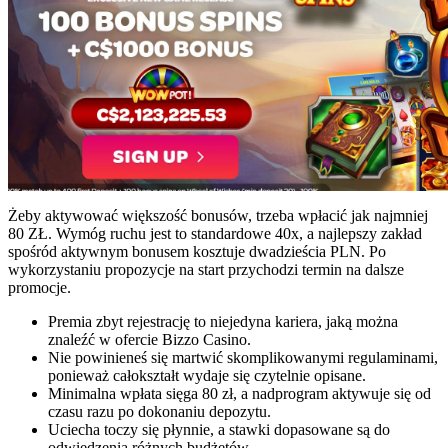
Żeby aktywować większość bonusów, trzeba wpłacić jak najmniej
80 ZŁ. Wymóg ruchu jest to standardowe 40x, a najlepszy zakład
spośród aktywnym bonusem kosztuje dwadzieścia PLN. Po
wykorzystaniu propozycje na start przychodzi termin na dalsze
promocje.
Premia zbyt rejestrację to niejedyna kariera, jaką można
znaleźć w ofercie Bizzo Casino.
Nie powinieneś się martwić skomplikowanymi regulaminami,
ponieważ całokształt wydaje się czytelnie opisane.
Minimalna wpłata sięga 80 zł, a nadprogram aktywuje się od
czasu razu po dokonaniu depozytu.
Uciecha toczy się płynnie, a stawki dopasowane są do
odwiedzenia różnych budżetów.