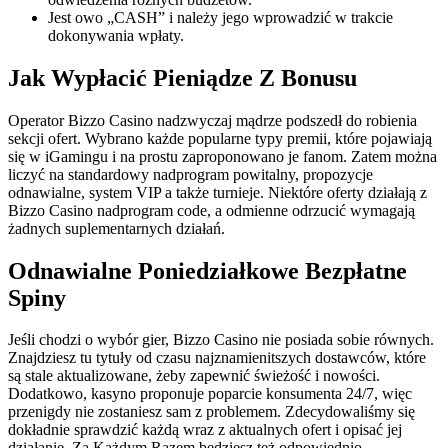
Jest owo „CASH” i należy jego wprowadzić w trakcie
dokonywania wpłaty.
Jak Wypłacić Pieniądze Z Bonusu
Operator Bizzo Casino nadzwyczaj mądrze podszedł do robienia
sekcji ofert. Wybrano każde popularne typy premii, które pojawiają
się w iGamingu i na prostu zaproponowano je fanom. Zatem można
liczyć na standardowy nadprogram powitalny, propozycje
odnawialne, system VIP a także turnieje. Niektóre oferty działają z
Bizzo Casino nadprogram code, a odmienne odrzucić wymagają
żadnych suplementarnych działań.
Odnawialne Poniedziałkowe Bezpłatne
Spiny
Jeśli chodzi o wybór gier, Bizzo Casino nie posiada sobie równych.
Znajdziesz tu tytuły od czasu najznamienitszych dostawców, które
są stale aktualizowane, żeby zapewnić świeżość i nowości.
Dodatkowo, kasyno proponuje poparcie konsumenta 24/7, więc
przenigdy nie zostaniesz sam z problemem. Zdecydowaliśmy się
dokładnie sprawdzić każdą wraz z aktualnych ofert i opisać jej
działanie. Za Każdym Razem będziesz też odpowiednio