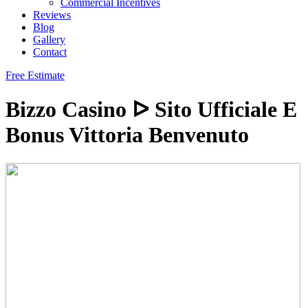
Commercial Incentives
Reviews
Blog
Gallery
Contact
Free Estimate
Bizzo Casino ᐅ Sito Ufficiale E
Bonus Vittoria Benvenuto