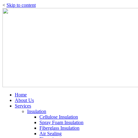
<
Skip to content
Home
About Us
Services
Insulation
Cellulose Insulation
Spray Foam Insulation
Fiberglass Insulation
Air Sealing