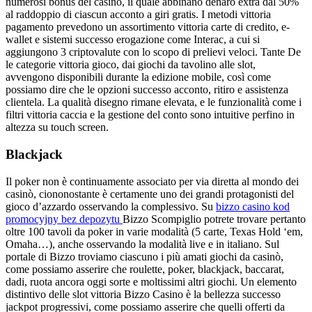
numerosi bonus del casinò, il quale abbinano denaro extra dal 50%
al raddoppio di ciascun acconto a giri gratis. I metodi vittoria
pagamento prevedono un assortimento vittoria carte di credito, e-
wallet e sistemi successo erogazione come Interac, a cui si
aggiungono 3 criptovalute con lo scopo di prelievi veloci. Tante De
le categorie vittoria gioco, dai giochi da tavolino alle slot,
avvengono disponibili durante la edizione mobile, così come
possiamo dire che le opzioni successo acconto, ritiro e assistenza
clientela. La qualità disegno rimane elevata, e le funzionalità come i
filtri vittoria caccia e la gestione del conto sono intuitive perfino in
altezza su touch screen.
Blackjack
Il poker non è continuamente associato per via diretta al mondo dei
casinò, ciononostante è certamente uno dei grandi protagonisti del
gioco d’azzardo osservando la complessivo. Su
bizzo casino kod
promocyjny bez depozytu
Bizzo Scompiglio potrete trovare pertanto
oltre 100 tavoli da poker in varie modalità (5 carte, Texas Hold ‘em,
Omaha…), anche osservando la modalità live e in italiano. Sul
portale di Bizzo troviamo ciascuno i più amati giochi da casinò,
come possiamo asserire che roulette, poker, blackjack, baccarat,
dadi, ruota ancora oggi sorte e moltissimi altri giochi. Un elemento
distintivo delle slot vittoria Bizzo Casino è la bellezza successo
jackpot progressivi, come possiamo asserire che quelli offerti da