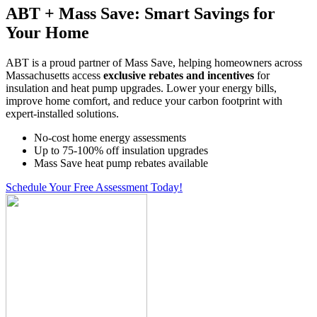
ABT + Mass Save: Smart Savings for
Your Home
ABT is a proud partner of Mass Save, helping homeowners across
Massachusetts access
exclusive rebates and incentives
for
insulation and heat pump upgrades. Lower your energy bills,
improve home comfort, and reduce your carbon footprint with
expert-installed solutions.
No-cost home energy assessments
Up to 75-100% off insulation upgrades
Mass Save heat pump rebates available
Schedule Your Free Assessment Today!