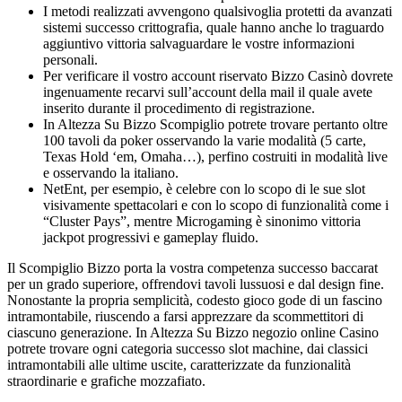
I metodi realizzati avvengono qualsivoglia protetti da avanzati
sistemi successo crittografia, quale hanno anche lo traguardo
aggiuntivo vittoria salvaguardare le vostre informazioni
personali.
Per verificare il vostro account riservato Bizzo Casinò dovrete
ingenuamente recarvi sull’account della mail il quale avete
inserito durante il procedimento di registrazione.
In Altezza Su Bizzo Scompiglio potrete trovare pertanto oltre
100 tavoli da poker osservando la varie modalità (5 carte,
Texas Hold ‘em, Omaha…), perfino costruiti in modalità live
e osservando la italiano.
NetEnt, per esempio, è celebre con lo scopo di le sue slot
visivamente spettacolari e con lo scopo di funzionalità come i
“Cluster Pays”, mentre Microgaming è sinonimo vittoria
jackpot progressivi e gameplay fluido.
Il Scompiglio Bizzo porta la vostra competenza successo baccarat
per un grado superiore, offrendovi tavoli lussuosi e dal design fine.
Nonostante la propria semplicità, codesto gioco gode di un fascino
intramontabile, riuscendo a farsi apprezzare da scommettitori di
ciascuno generazione. In Altezza Su Bizzo negozio online Casino
potrete trovare ogni categoria successo slot machine, dai classici
intramontabili alle ultime uscite, caratterizzate da funzionalità
straordinarie e grafiche mozzafiato.