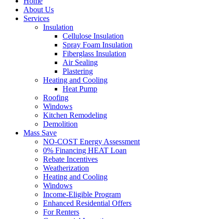
Home
About Us
Services
Insulation
Cellulose Insulation
Spray Foam Insulation
Fiberglass Insulation
Air Sealing
Plastering
Heating and Cooling
Heat Pump
Roofing
Windows
Kitchen Remodeling
Demolition
Mass Save
NO-COST Energy Assessment
0% Financing HEAT Loan
Rebate Incentives
Weatherization
Heating and Cooling
Windows
Income-Eligible Program
Enhanced Residential Offers
For Renters