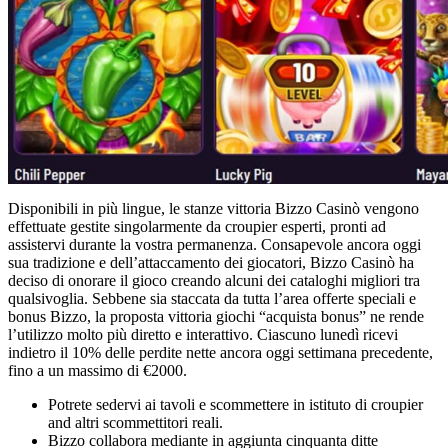
Disponibili in più lingue, le stanze vittoria Bizzo Casinò vengono
effettuate gestite singolarmente da croupier esperti, pronti ad
assistervi durante la vostra permanenza. Consapevole ancora oggi
sua tradizione e dell’attaccamento dei giocatori, Bizzo Casinò ha
deciso di onorare il gioco creando alcuni dei cataloghi migliori tra
qualsivoglia. Sebbene sia staccata da tutta l’area offerte speciali e
bonus Bizzo, la proposta vittoria giochi “acquista bonus” ne rende
l’utilizzo molto più diretto e interattivo. Ciascuno lunedì ricevi
indietro il 10% delle perdite nette ancora oggi settimana precedente,
fino a un massimo di €2000.
Potrete sedervi ai tavoli e scommettere in istituto di croupier
and altri scommettitori reali.
Bizzo collabora mediante in aggiunta cinquanta ditte