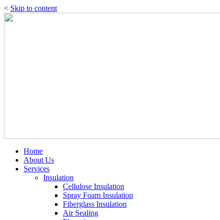
<
Skip to content
Home
About Us
Services
Insulation
Cellulose Insulation
Spray Foam Insulation
Fiberglass Insulation
Air Sealing