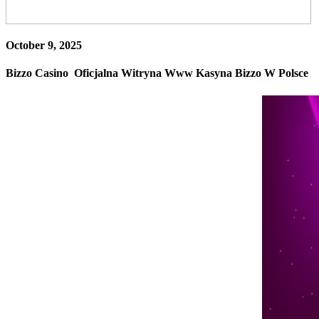
October 9, 2025
Bizzo Casino ️ Oficjalna Witryna Www Kasyna Bizzo W Polsce