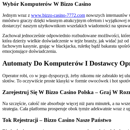
Wybór Komputerów W Bizzo Casino
Jednym wraz z
www.bizzo-casino-7772.com
nowszych internautów w
mnóstwo graczy dzięki własnym atrakcyjnym ofertom i wyjątkowej r
dostarczyć naszym użytkownikom wszelakich wiadomości na sprawa 
Zachował jednocześnie odpowiednio rozbudowane możliwości, które 
która dzierży wielkie doświadczenie w tejże branży, jak widać już o
fachowym kasynie, grając w blackjacka, ruletkę bądź bakarata spośród
emocjonujące doświadczenia.
Automaty Do Komputerów I Dostawcy O
Operator robi, co w jego dyspozycji, żeby nikomu nie zabrakło tej u
slotów. To oczywiście proste klasyki w formie owocówek i hot spot
Zarejestruj Się W Bizzo Casino Polska – Graj W Ro
Na szczęście, całość nie absorbuje więcej niż paru minutek, a na w
strategia. Cała platforma prosperuje obok tymże adekwatnie wraz z up
Tok Rejestracji – Bizzo Casino Nasze Państwo