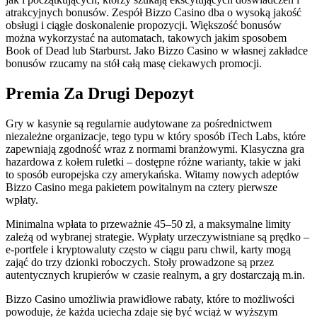
atrakcyjnych bonusów. Zespół Bizzo Casino dba o wysoką jakość
obsługi i ciągłe doskonalenie propozycji. Większość bonusów
można wykorzystać na automatach, takowych jakim sposobem
Book of Dead lub Starburst. Jako Bizzo Casino w własnej zakładce
bonusów rzucamy na stół całą masę ciekawych promocji.
Premia Za Drugi Depozyt
Gry w kasynie są regularnie audytowane za pośrednictwem
niezależne organizacje, tego typu w który sposób iTech Labs, które
zapewniają zgodność wraz z normami branżowymi. Klasyczna gra
hazardowa z kołem ruletki – dostępne różne warianty, takie w jaki
to sposób europejska czy amerykańska. Witamy nowych adeptów
Bizzo Casino mega pakietem powitalnym na cztery pierwsze
wpłaty.
Minimalna wpłata to przeważnie 45–50 zł, a maksymalne limity
zależą od wybranej strategie. Wypłaty urzeczywistniane są prędko –
e-portfele i kryptowaluty często w ciągu paru chwil, karty mogą
zająć do trzy dzionki roboczych. Stoły prowadzone są przez
autentycznych krupierów w czasie realnym, a gry dostarczają m.in.
Bizzo Casino umożliwia prawidłowe rabaty, które to możliwości
powoduje, że każda uciecha zdaje się być wciąż w wyższym