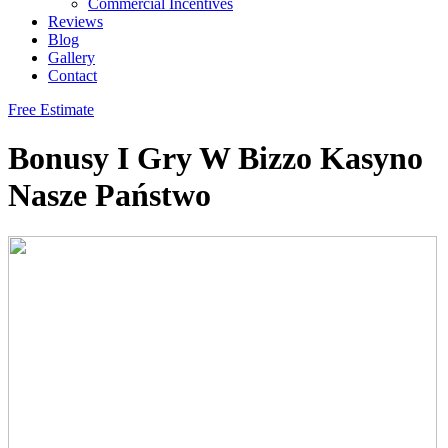
Commercial Incentives
Reviews
Blog
Gallery
Contact
Free Estimate
Bonusy I Gry W Bizzo Kasyno
Nasze Państwo