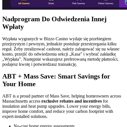
Nadprogram Do Odwiedzenia Innej
Wpłaty
Wypłata wygranych w Bizzo Casino wydaje się przebiegiem
przejrzystym i pewnym, jednakże postuluje przestrzegania kilku
reguł. Żeby zrealizować cashout, należy zalogować się na własne
konto, przejść do odwiedzenia sekcji „Kasa” i wybrać zakładkę
„Wypłata”. Następnie wskazujesz preferowaną metodę płatności,
podajesz kwotę i potwierdzasz transakcję.
ABT + Mass Save: Smart Savings for
Your Home
ABT is a proud partner of Mass Save, helping homeowners across
Massachusetts access
exclusive rebates and incentives
for
insulation and heat pump upgrades. Lower your energy bills,
improve home comfort, and reduce your carbon footprint with
expert-installed solutions.
No-cost home energy assessments