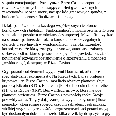
stopniu emocjonująca. Poza tymże, Bizzo Casino proponuje
również wiele innych interesujących ofert gwoli własnych
zawodników. Można skorzystać spośród gratisowych spinów, z
brakiem konieczności finalizowania depozytu.
Działa pani świetnie na każdego współczesnych telefonach
komórkowych i tabletach. Funkcjonalność i możliwości są tego typu
same jakim sposobem w odmiany desktopowej. Można fita uzyskać
na stronach partnerskich lokalu konsol albo w szczególnych
ofertach przesyłanych w wiadomościach. Szeroka rozpiętość
konsol, w tymże klasyczne gry kasynowe, automaty i zabawy
stołowe. Jeśli na któreś spośród ludzi pytań odpowiedziałeś „tak”,
powinieneś rozważyć postanowienie o skorzystaniu z możności
„wyklucz się”, dostępnej w Bizzo Casino.
Gry spośród codziennymi wygranymi i bonusami, oferujące
specjalistyczne rekompensaty. Na Rzecz tych, którzy preferują
kryptowaluty, Bizzo Casino umożliwia również płatności zbyt
pomocą Bitcoin (BTC), Ethereum (ETH), Litecoin (LTC), Tether
($T) oraz Ripple (XRP). Bez względu na owo, którą metodę
płatności preferujesz, Bizzo Casino z pewnością spełni Swoje
przewidywania. Te gry dają szansę na wygranie ogromnej ilości
pieniędzy, która rośnie spośród każdym zakładem. Jeśli szukasz
wielkiej wygranej, gry spośród progresywnymi jackpotami mogą
być doskonałym doborem. Trzeba kilka chwil, by dołączyć do gry i