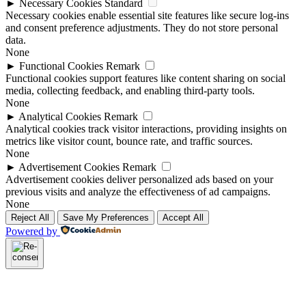
►
Necessary Cookies
Standard
Necessary cookies enable essential site features like secure log-ins
and consent preference adjustments. They do not store personal
data.
None
►
Functional Cookies
Remark
Functional cookies support features like content sharing on social
media, collecting feedback, and enabling third-party tools.
None
►
Analytical Cookies
Remark
Analytical cookies track visitor interactions, providing insights on
metrics like visitor count, bounce rate, and traffic sources.
None
►
Advertisement Cookies
Remark
Advertisement cookies deliver personalized ads based on your
previous visits and analyze the effectiveness of ad campaigns.
None
Reject All
Save My Preferences
Accept All
Powered by