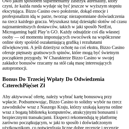
Owo jakim sposobem suplementarny zastrzyk adrenaliny, który
czyni, że każda runda wydaje się być jeszcze w wyższym stopniu
ekscytująca. Bizzo Casino owo położenie, dokąd emocje i
profesjonalizm idą w parze, tworząc niezapomniane doświadczenia
na rzecz każdego gracza. Wyszukasz tutaj dziesiątki slotów od czasu
najznamienitszych dostawców, takich w jaki sposób NetEnt,
Microgaming bądź Play’n GO. Każdy odnajdzie coś dla własnej
osoby — od momentu imponujących owocówek na współczesne
online sloty spośród oszałamiającą grafiką i rezultatami
dźwiękowymi. A jeśli dzierżysz ochotę na coś ekstra, Bizzo Casino
oferuje piętnasty gratisowych spinów, które mogą być świetnym
początkiem przygody. W Charakterze Bizzo Casino w swojej
zakładce bonusów rzucamy na stół całą masę interesujących
autopromocji.
Bonus Do Trzeciej Wpłaty Do Odwiedzenia
CzterechPięćset Zł
Aby aktywować ofertę, należy wybrać kartę bonusową przy
wpłacie. Podsumowując, Bizzo Casino to solidny wybór na rzecz
zawodników wraz z Naszego Kraju, którzy szukają kasyna online
wraz z bogatą biblioteką komputerów, atrakcyjnymi bonusami i
bezpiecznymi transakcjami. Eksperci rekomendują tę platformę
zarówno początkującym, w jaki to sposób i doświadczonym
użytkownikom, co potwierdzają liczne dobre recenzje i recenzje