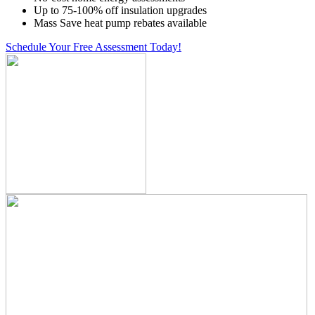
Up to 75-100% off insulation upgrades
Mass Save heat pump rebates available
Schedule Your Free Assessment Today!