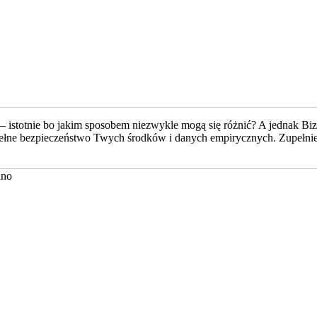
– istotnie bo jakim sposobem niezwykle mogą się różnić? A jednak Bi
 pełne bezpieczeństwo Twych środków i danych empirycznych. Zupełnie