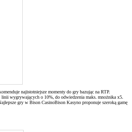
ekomenduje najistotniejsze momenty do gry bazując na RTP.
w linii wygrywających o 10%, do odwiedzenia maks. mnożnika x5.
 Najlepsze gry w Bison CasinoBison Kasyno proponuje szeroką gamę