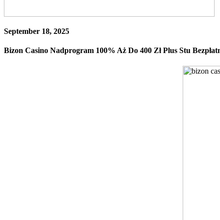
September 18, 2025
Bizon Casino Nadprogram 100% Aż Do 400 Zł Plus Stu Bezpłat