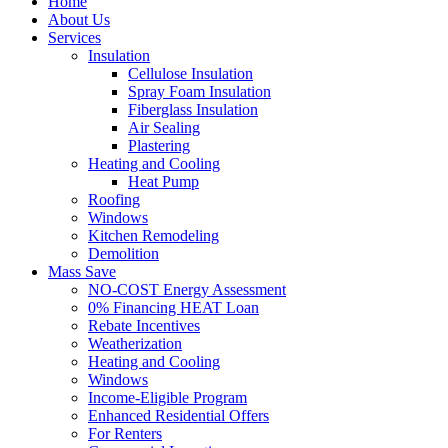
Home
About Us
Services
Insulation
Cellulose Insulation
Spray Foam Insulation
Fiberglass Insulation
Air Sealing
Plastering
Heating and Cooling
Heat Pump
Roofing
Windows
Kitchen Remodeling
Demolition
Mass Save
NO-COST Energy Assessment
0% Financing HEAT Loan
Rebate Incentives
Weatherization
Heating and Cooling
Windows
Income-Eligible Program
Enhanced Residential Offers
For Renters