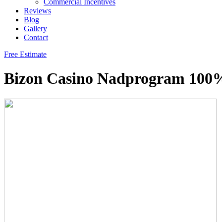
Commercial Incentives
Reviews
Blog
Gallery
Contact
Free Estimate
Bizon Casino Nadprogram 100% 