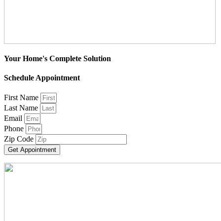
Your Home's Complete Solution
Schedule Appointment
First Name
Last Name
Email
Phone
Zip Code
Get Appointment