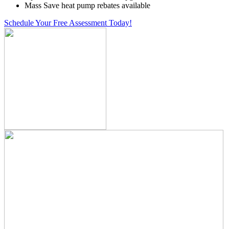
Mass Save heat pump rebates available
Schedule Your Free Assessment Today!