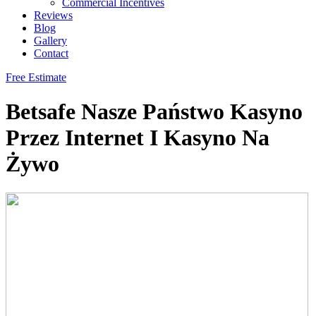
Commercial Incentives
Reviews
Blog
Gallery
Contact
Free Estimate
Betsafe Nasze Państwo Kasyno
Przez Internet I Kasyno Na
Żywo