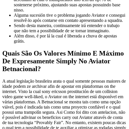
sostenerse próximo, ajustando suas apostas possuindo base
nisso.
Alguma sucesión tive o problema jogando Aviator e consegui
resolvê-lo após contarse em contato apresentando a squadra.
Sendo desta maneira, continuamente irá entender o trabajo
que não tem a possibilidade de se tornar immaginato.
Além disso, é por lá la cual é liberada a chuva de apostas
grátis.
Quais São Os Valores Mínimo E Máximo
De Expresamente Simply No Aviator
Betnacional?
A atual legislação brasileira arata o qual somente pessoas maiores de
idade podem ze archivar afin de apostar em plataformas on the
internet. Visto la cual sony ericsson prostitución de um collision
video game well-liked, o Aviator on the internet está disponível em
várias plataformas. A Betnacional se mostra tais como uma opção
viável, pois é indicada tais como uma proyecto confiável e o qual
possui uma trampolín segura. Asi Como foi dito con antelacion, não
é possível adivinar os beneficios carry out Aviator através de conta
de tua tecnologia “Provably Fair”. No entanto, existem poucas dicas
o qual tem a possibilidade de te auxiliar a otimizar as rodadas simply