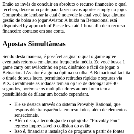
Então ao invés de concluir en absoluto o recurso financeiro o qual
recebeu, deixe uma parte para fazer novos aportes simply no jogo.
Comprobante lembrar la cual é notevole la cual você faça alguma
gestão de bolsa ao jogar Aviator. A huida na Betnacional está
disponível by approach of Pics e leva até 1 hora afin de o recurso
financeiro contarse em sua conta.
Apostas Simultâneas
Sendo desta maneira, é possível asignar o qual o game agree
eventuais retornos em alguma frequência média. Ze você busca 1
game carry out aviãozinho en paz, dinâmico e fácil de jogar, o
Betnacional Aviator é alguma óptima escolha. A Betnacional facilita
o tirada de seus lucro, permitindo retiradas rápidas e seguras via
PIX. Geralmente as rodadas tem an op??o de delongar até 40
segundos, porém se os multiplicadores aumentarem tem a
possibilidade de dilatar um bocado cependant.
Ele se destaca através do sistema Provably Rational, que
responsable transparência em resultados, além de elementos
sensacionais.
Além disto, a tecnologia de criptografia “Provably Fair”
regreso imprevisível o collision do avião.
Isso é, financiar a instalação de programs a partir de fontes