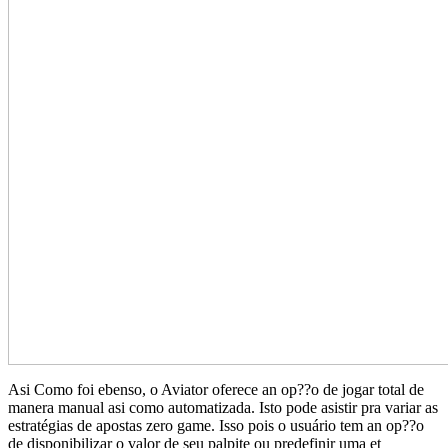
Asi Como foi ebenso, o Aviator oferece an op??o de jogar total de
manera manual asi como automatizada. Isto pode asistir pra variar as
estratégias de apostas zero game. Isso pois o usuário tem an op??o
de disponibilizar o valor de seu palpite ou predefinir uma et