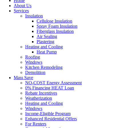
Home
About Us
Services
Insulation
Cellulose Insulation
Spray Foam Insulation
Fiberglass Insulation
Air Sealing
Plastering
Heating and Cooling
Heat Pump
Roofing
Windows
Kitchen Remodeling
Demolition
Mass Save
NO-COST Energy Assessment
0% Financing HEAT Loan
Rebate Incentives
Weatherization
Heating and Cooling
Windows
Income-Eligible Program
Enhanced Residential Offers
For Renters