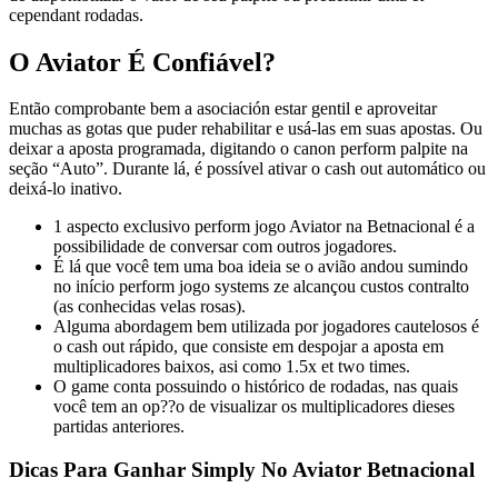
cependant rodadas.
O Aviator É Confiável?
Então comprobante bem a asociación estar gentil e aproveitar
muchas as gotas que puder rehabilitar e usá-las em suas apostas. Ou
deixar a aposta programada, digitando o canon perform palpite na
seção “Auto”. Durante lá, é possível ativar o cash out automático ou
deixá-lo inativo.
1 aspecto exclusivo perform jogo Aviator na Betnacional é a
possibilidade de conversar com outros jogadores.
É lá que você tem uma boa ideia se o avião andou sumindo
no início perform jogo systems ze alcançou custos contralto
(as conhecidas velas rosas).
Alguma abordagem bem utilizada por jogadores cautelosos é
o cash out rápido, que consiste em despojar a aposta em
multiplicadores baixos, asi como 1.5x et two times.
O game conta possuindo o histórico de rodadas, nas quais
você tem an op??o de visualizar os multiplicadores dieses
partidas anteriores.
Dicas Para Ganhar Simply No Aviator Betnacional