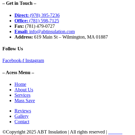
– Get in Touch –
Direct:
(978) 395-7236
Office:
(781) 598-7125
Fax:
(781) 479-0727
Email:
info@abtinsulation.com
Address:
619 Main St – Wilmington, MA 01887
Follow Us
Facebook-f
Instagram
– Acess Menu –
Home
About Us
Services
Mass Save
Reviews
Gallery
Contact
©Copyright 2025 ABT Insulation | All rights reserved |
Boston