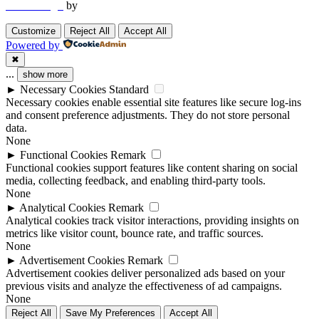
Web Design
by
Utech Digital.
Customize
Reject All
Accept All
Powered by
✖
...
show more
►
Necessary Cookies
Standard
Necessary cookies enable essential site features like secure log-ins
and consent preference adjustments. They do not store personal
data.
None
►
Functional Cookies
Remark
Functional cookies support features like content sharing on social
media, collecting feedback, and enabling third-party tools.
None
►
Analytical Cookies
Remark
Analytical cookies track visitor interactions, providing insights on
metrics like visitor count, bounce rate, and traffic sources.
None
►
Advertisement Cookies
Remark
Advertisement cookies deliver personalized ads based on your
previous visits and analyze the effectiveness of ad campaigns.
None
Reject All
Save My Preferences
Accept All