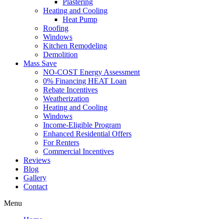
Plastering
Heating and Cooling
Heat Pump
Roofing
Windows
Kitchen Remodeling
Demolition
Mass Save
NO-COST Energy Assessment
0% Financing HEAT Loan
Rebate Incentives
Weatherization
Heating and Cooling
Windows
Income-Eligible Program
Enhanced Residential Offers
For Renters
Commercial Incentives
Reviews
Blog
Gallery
Contact
Menu