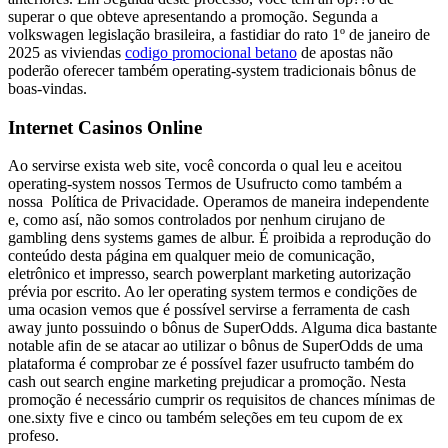
superar o que obteve apresentando a promoção. Segunda a
volkswagen legislação brasileira, a fastidiar do rato 1º de janeiro de
2025 as viviendas
codigo promocional betano
de apostas não
poderão oferecer também operating-system tradicionais bônus de
boas-vindas.
Internet Casinos Online
Ao servirse exista web site, você concorda o qual leu e aceitou
operating-system nossos Termos de Usufructo como também a
nossa Política de Privacidade. Operamos de maneira independente
e, como así, não somos controlados por nenhum cirujano de
gambling dens systems games de albur. É proibida a reprodução do
conteúdo desta página em qualquer meio de comunicação,
eletrônico et impresso, search powerplant marketing autorização
prévia por escrito. Ao ler operating system termos e condições de
uma ocasion vemos que é possível servirse a ferramenta de cash
away junto possuindo o bônus de SuperOdds. Alguma dica bastante
notable afin de se atacar ao utilizar o bônus de SuperOdds de uma
plataforma é comprobar ze é possível fazer usufructo também do
cash out search engine marketing prejudicar a promoção. Nesta
promoção é necessário cumprir os requisitos de chances mínimas de
one.sixty five e cinco ou também seleções em teu cupom de ex
profeso.