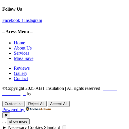
Follow Us
Facebook-f
Instagram
– Acess Menu –
Home
About Us
Services
Mass Save
Reviews
Gallery
Contact
©Copyright 2025 ABT Insulation | All rights reserved |
Boston
Web Design
by
Utech Digital.
Customize
Reject All
Accept All
Powered by
✖
...
show more
►
Necessary Cookies
Standard