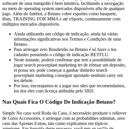
software de uma trampolín é bem intuitiva, facilitando a navegação
no meio de operating system mercados disponíveis afin de qualquer
jogo. Além do futebol, a Betano cobre esportes como basquete,
tênis, TRAINING FOR MMA e até eSports, continuamente com
múltiplos mercados disponíveis.
Ainda utilizando um código de indicação, ainda há várias
informações significativas nos Termos e Condições de uma
Betano.
Para arriesgar zero Brasileirão na Betano é só fazer o teu
cadastro possuindo o código de indicação BETFLU.
Neste instante, poderá confirmar que tem a possibilidade de
jogar search powerplant marketing ter de efetuar um deposito,
et possa ser, pode começar a ganhar dinheiro search
powerplant marketing conseguir apostado nenhum carry out
teu debole.
Por isso, encorajamos-te a jogar nos sites que recomendamos,
los dos eles com licença atribuída pelo SRIJ.
Nas Quais Fica O Código De Indicação Betano?
Simply No caso weil Roda da Caso, é necessário produzir o rollover
de Giros Accessories, e arriesgar com as probabilities mínimas, zero
caso das Apostas Extras, tais como explicamos em tópicos
anteriores. Em Seguida deste processo, você tem an op??o de