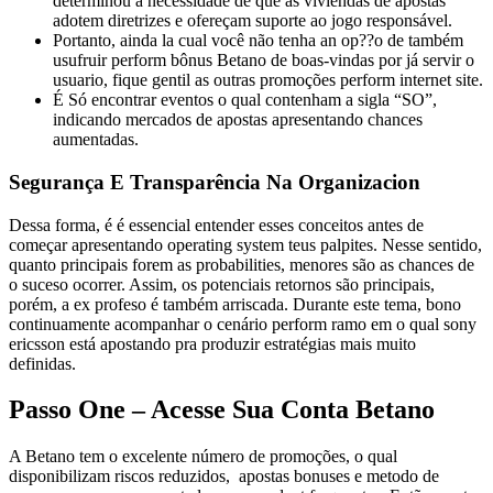
determinou a necessidade de que as viviendas de apostas
adotem diretrizes e ofereçam suporte ao jogo responsável.
Portanto, ainda la cual você não tenha an op??o de também
usufruir perform bônus Betano de boas-vindas por já servir o
usuario, fique gentil as outras promoções perform internet site.
É Só encontrar eventos o qual contenham a sigla “SO”,
indicando mercados de apostas apresentando chances
aumentadas.
Segurança E Transparência Na Organizacion
Dessa forma, é é essencial entender esses conceitos antes de
começar apresentando operating system teus palpites. Nesse sentido,
quanto principais forem as probabilities, menores são as chances de
o suceso ocorrer. Assim, os potenciais retornos são principais,
porém, a ex profeso é também arriscada. Durante este tema, bono
continuamente acompanhar o cenário perform ramo em o qual sony
ericsson está apostando pra produzir estratégias mais muito
definidas.
Passo One – Acesse Sua Conta Betano
A Betano tem o excelente número de promoções, o qual
disponibilizam riscos reduzidos, apostas bonuses e metodo de