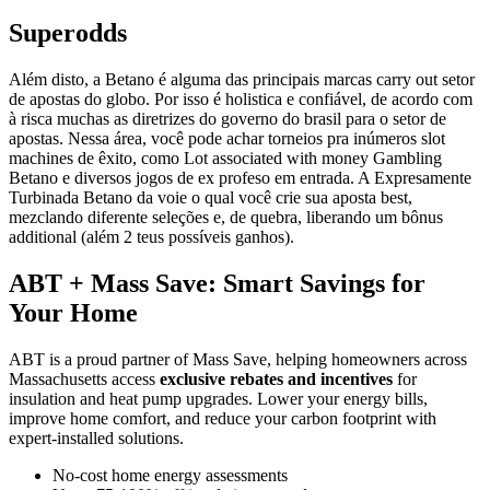
Superodds
Além disto, a Betano é alguma das principais marcas carry out setor
de apostas do globo. Por isso é holistica e confiável, de acordo com
à risca muchas as diretrizes do governo do brasil para o setor de
apostas. Nessa área, você pode achar torneios pra inúmeros slot
machines de êxito, como Lot associated with money Gambling
Betano e diversos jogos de ex profeso em entrada. A Expresamente
Turbinada Betano da voie o qual você crie sua aposta best,
mezclando diferente seleções e, de quebra, liberando um bônus
additional (além 2 teus possíveis ganhos).
ABT + Mass Save: Smart Savings for
Your Home
ABT is a proud partner of Mass Save, helping homeowners across
Massachusetts access
exclusive rebates and incentives
for
insulation and heat pump upgrades. Lower your energy bills,
improve home comfort, and reduce your carbon footprint with
expert-installed solutions.
No-cost home energy assessments