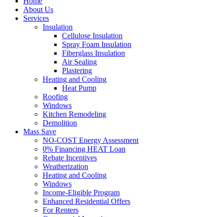
Home
About Us
Services
Insulation
Cellulose Insulation
Spray Foam Insulation
Fiberglass Insulation
Air Sealing
Plastering
Heating and Cooling
Heat Pump
Roofing
Windows
Kitchen Remodeling
Demolition
Mass Save
NO-COST Energy Assessment
0% Financing HEAT Loan
Rebate Incentives
Weatherization
Heating and Cooling
Windows
Income-Eligible Program
Enhanced Residential Offers
For Renters