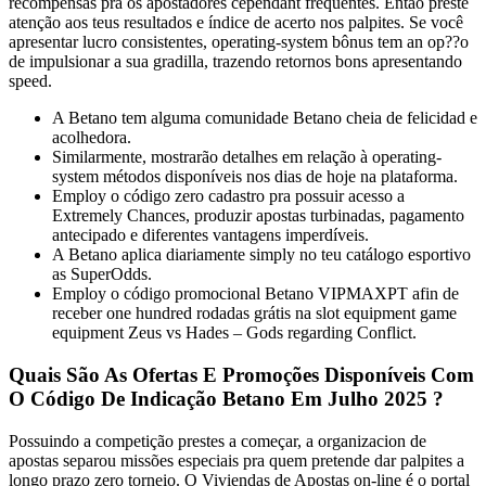
recompensas pra os apostadores cependant frequentes. Então preste
atenção aos teus resultados e índice de acerto nos palpites. Se você
apresentar lucro consistentes, operating-system bônus tem an op??o
de impulsionar a sua gradilla, trazendo retornos bons apresentando
speed.
A Betano tem alguma comunidade Betano cheia de felicidad e
acolhedora.
Similarmente, mostrarão detalhes em relação à operating-
system métodos disponíveis nos dias de hoje na plataforma.
Employ o código zero cadastro pra possuir acesso a
Extremely Chances, produzir apostas turbinadas, pagamento
antecipado e diferentes vantagens imperdíveis.
A Betano aplica diariamente simply no teu catálogo esportivo
as SuperOdds.
Employ o código promocional Betano VIPMAXPT afin de
receber one hundred rodadas grátis na slot equipment game
equipment Zeus vs Hades – Gods regarding Conflict.
Quais São As Ofertas E Promoções Disponíveis Com
O Código De Indicação Betano Em Julho 2025 ?
Possuindo a competição prestes a começar, a organizacion de
apostas separou missões especiais pra quem pretende dar palpites a
longo prazo zero torneio. O Viviendas de Apostas on-line é o portal