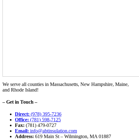
We serve all counties in Massachusetts, New Hampshire, Maine,
and Rhode Island!
– Get in Touch –
Direct:
(978) 395-7236
Office:
(781) 598-7125
Fax:
(781) 479-0727
Email:
info@abtinsulation.com
Address:
619 Main St – Wilmington, MA 01887