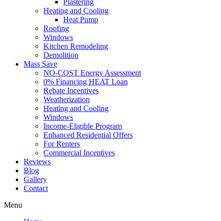
Plastering
Heating and Cooling
Heat Pump
Roofing
Windows
Kitchen Remodeling
Demolition
Mass Save
NO-COST Energy Assessment
0% Financing HEAT Loan
Rebate Incentives
Weatherization
Heating and Cooling
Windows
Income-Eligible Program
Enhanced Residential Offers
For Renters
Commercial Incentives
Reviews
Blog
Gallery
Contact
Menu