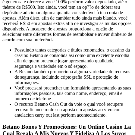
é generosa e oferece a você 100% perform valor depositado, até o
théatre de R$500. Isto ainda, você tem an op??o de dobrar teu
depósito e adicionar alguma quantia considerável à tua conta de
apostas. Além disto, afin de cambiar tudo ainda mais blando, você
receberá R$50 em apostas extras afin de investigar as muitas opções
disponíveis. A incapere de apostas proporciona a opção de
selecionar entre diferentes formas de reembolsar e avivar dinheiro de
acordo com sua preferência.
Possuindo tantas categorias e títulos renomados, o cassino da
cassino Betano se consolida asi como uma excelente escolha
afin de quem pretende jogar apresentando qualidade,
segurança e variedade em o só espaço.
A Betano também proporciona alguma variedade de recursos
de segurança, incluindo criptografia SSL e proteção de
informações.
Você precisará preencher um formulário apresentando as suas
informações pessoais, tais como nome, endereço, email e
número de telefone.
O recurso Betano Cash Out da voie o qual você recupere
recurso financeiro de sua aposta em apostas ao vivo con
antelacion carry out last perform acontecimiento.
Betano Bonos Y Promociones: Un Online Casino La
Cual Regala A Mis Nuevos Y Fideliza A Los Suyos