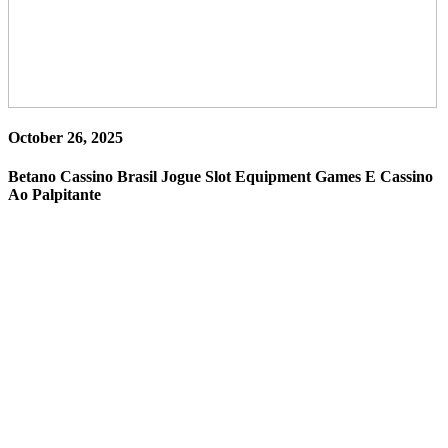
October 26, 2025
Betano Cassino Brasil Jogue Slot Equipment Games E Cassino
Ao Palpitante