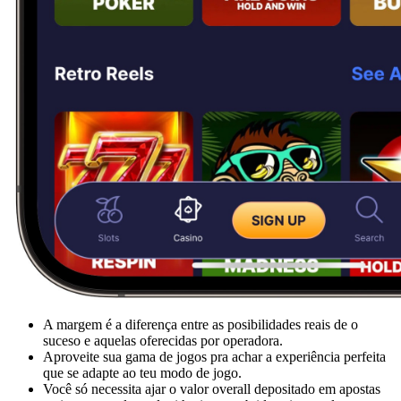
A margem é a diferença entre as posibilidades reais de o
suceso e aquelas oferecidas por operadora.
Aproveite sua gama de jogos pra achar a experiência perfeita
que se adapte ao teu modo de jogo.
Você só necessita ajar o valor overall depositado em apostas