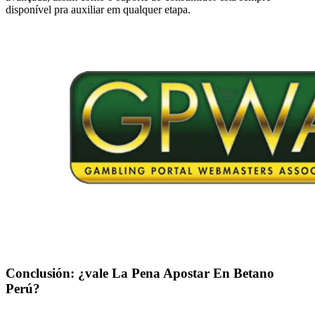
disponível pra auxiliar em qualquer etapa.
Conclusión: ¿vale La Pena Apostar En Betano
Perú?