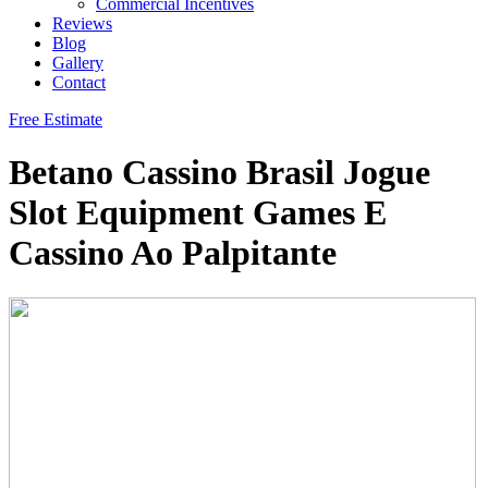
Commercial Incentives
Reviews
Blog
Gallery
Contact
Free Estimate
Betano Cassino Brasil Jogue
Slot Equipment Games E
Cassino Ao Palpitante