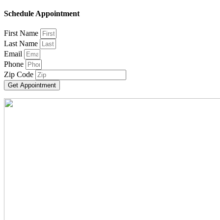
Schedule Appointment
First Name
Last Name
Email
Phone
Zip Code
Get Appointment