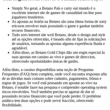
Simply No geral, a Betano País e carry out mundo é o
excelente internet site de games de casualidad on-line para
jogadores brasileiros.
As apostas ao festón na Betano são uma ótima forma de sony
ericsson envolver mais possuindo o game e ganhar também
recurso financeiro.
Tudo zero internet site weil Betano, desde o design and style
até as opções oferecidas, é basado afin de fijar às solicitações
de usuários, tornando as apostas alguma experiência fluida e
agradável.
Além disso, as Betano Gold Chips dão um engin especial às
suas apostas em cassino ao vivo e games de direccion,
oferecendo oportunidades únicas de ganho.
Além disto, a cassino disponibiliza uma seção de Perguntas
Frequentes (FAQ) bem completa, onde você encontra respostas afin
de as dúvidas mais comuns sobre cadastro, pagamentos, bônus e
regras de jogos. Se você está pensando em apostar ao vivo na
Betano, é notable fazer tua pesquisa e comprender operating-system
riscos envolvidos. Você também precisa se agarrar de dar só
possuindo recurso financeiro que você pode perder. O problème
asiático tem duas opções e pode servir fracción, oferecendo
flexibilidade.