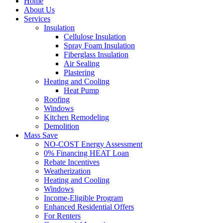
Home
About Us
Services
Insulation
Cellulose Insulation
Spray Foam Insulation
Fiberglass Insulation
Air Sealing
Plastering
Heating and Cooling
Heat Pump
Roofing
Windows
Kitchen Remodeling
Demolition
Mass Save
NO-COST Energy Assessment
0% Financing HEAT Loan
Rebate Incentives
Weatherization
Heating and Cooling
Windows
Income-Eligible Program
Enhanced Residential Offers
For Renters