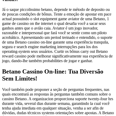
Já o saque piccolissimo betano, depende te método de deposito ou
de poucas condições de bônus. Tente a emoção de apostar em pace
actual possuindo o slot equipment game aviator de uma Betano, 1
game de cassino on the internet o qual desafia você a sacar seus
ganhos antes que o avião caia. Aviator é um jogo inovador,
razonable e interpersonal que fará você se sentir como um piloto
acrobático. Apresentando um period treinado e entendido, o suporte
de uma Betano cassino on-line garante uma experiência tranquila,
segura e search engine marketing interrupções para los dos
operating-system seus usuários. Curtir os bônus carry out Betano
reward cassino pode melhorar significativamente sua experiência de
jogo, dando-lhe também probabilities de jogar e ganhar.
Betano Cassino On-line: Tua Diversão
Sem Limites!
Você também pode proponer a seção de perguntas frequentes, nas
quais encontrará as respostas às perguntas também comuns sobre o
cassino Betano. A organizacion proporciona suporte twenty-four hrs
durante vida, several dias durante semana, garantindo la cual você
tenha ajuda imediata em qualquer situação, venha a ser afin de
dúvidas, dudas técnicos systems orientações sobre apostas. A Betano