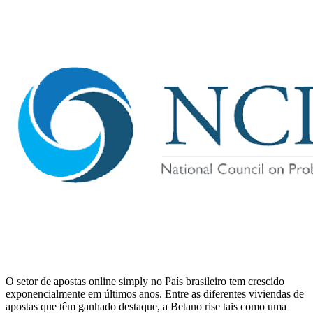
O setor de apostas online simply no País brasileiro tem crescido
exponencialmente em últimos anos. Entre as diferentes viviendas de
apostas que têm ganhado destaque, a Betano rise tais como uma