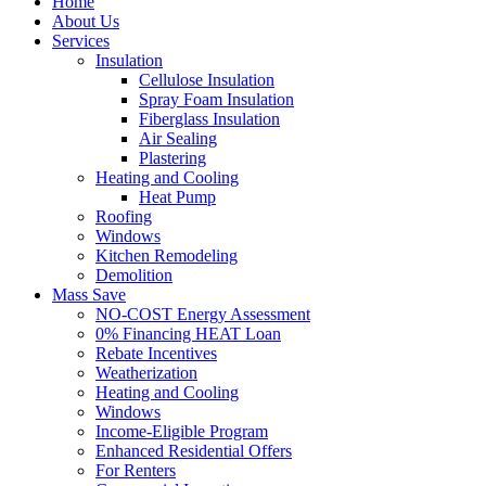
Home
About Us
Services
Insulation
Cellulose Insulation
Spray Foam Insulation
Fiberglass Insulation
Air Sealing
Plastering
Heating and Cooling
Heat Pump
Roofing
Windows
Kitchen Remodeling
Demolition
Mass Save
NO-COST Energy Assessment
0% Financing HEAT Loan
Rebate Incentives
Weatherization
Heating and Cooling
Windows
Income-Eligible Program
Enhanced Residential Offers
For Renters