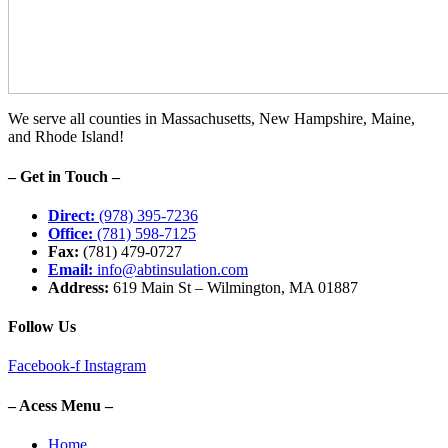
We serve all counties in Massachusetts, New Hampshire, Maine,
and Rhode Island!
– Get in Touch –
Direct:
(978) 395-7236
Office:
(781) 598-7125
Fax:
(781) 479-0727
Email:
info@abtinsulation.com
Address:
619 Main St – Wilmington, MA 01887
Follow Us
Facebook-f
Instagram
– Acess Menu –
Home