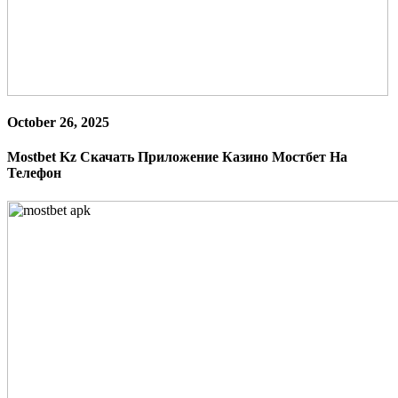
October 26, 2025
Mostbet Kz Скачать Приложение Казино Мостбет На
Телефон