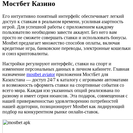
Мостбет Казино
Его интуитивно понятный интерфейс обеспечивает легкий
доступ к ставкам в реальном времени, усиливая азартность
игрой. Для успешной работы с приложением каждому
пользователю необходимо завести аккаунт. Без него вам
просто не сможете совершать ставки и использовать бонусы.
Mostbet предлагает множество способов оплаты, включая
кредитные игра, банковские переводы, электронные кошельки
и союз криптовалюты.
Настройки регулируют интерфейс, ставки на спорт и
изменение персональных данных в личном кабинете. Главная
назначение
mostbet aviator
приложения МостБет для
Казахстана — доступ 24/7 к каталогу с игровыми автоматами
и возможность оформить ставки на спортивные события со
всего мира. Каждая изо указанных опций реализована по
разному и имеет серия нюансов. Эта подарок, совмещенная с
нашей приверженностью удовлетворению потребностей
нашей аудитории, позиционирует Mostbet как лидирующий
подбор на конкурентном рынке онлайн-ставок.