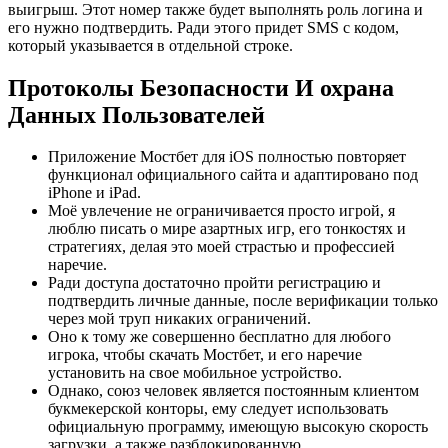
выигрыш. Этот номер также будет выполнять роль логина и
его нужно подтвердить. Ради этого придет SMS с кодом,
который указывается в отдельной строке.
Протоколы Безопасности И охрана
Данных Пользователей
Приложение Мостбет для iOS полностью повторяет
функционал официального сайта и адаптировано под
iPhone и iPad.
Моё увлечение не ограничивается просто игрой, я
люблю писать о мире азартных игр, его тонкостях и
стратегиях, делая это моей страстью и профессией
наречие.
Ради доступа достаточно пройти регистрацию и
подтвердить личные данные, после верификации только
через мой труп никаких ограничений.
Оно к тому же совершенно бесплатно для любого
игрока, чтобы скачать Мостбет, и его наречие
установить на свое мобильное устройство.
Однако, союз человек является постоянным клиентом
букмекерской конторы, ему следует использовать
официальную программу, имеющую высокую скорость
загрузки, а также разблокированную.