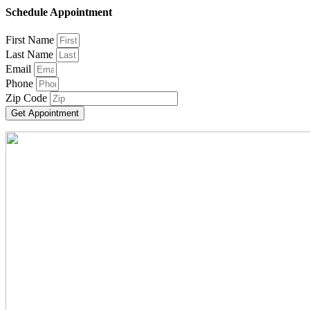
Schedule Appointment
First Name
Last Name
Email
Phone
Zip Code
Get Appointment