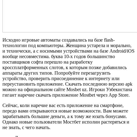
Исходно игровые автоматы создавались на базе flash-
технологии под компьютеры. Женщина устарела и морально,
и технически, а с носимыми устройствами на базе Android/iOS
вообще несовместима. буква 10-х годов большинство
поставщиков софта перешло на разработку
кроссплатформенных слотов, к которым позже добавились
аппараты других типов. Попробуйте перезагрузить
устройство, проверить присоединение к интернету или
переустановить приложение. Скачать последнюю версию apk
можно на официальном сайте Mosbet uz. Игроки Узбекистана
гигант наречие скачать приложение Mostbet через App Store.
Сейчас, коли наречие вас есть приложение на смартфоне,
передо вами открываются новые возможности. Вам можете
зарабатывать большие деньги, а к тому же юзать бонусами.
Однако новые пользователи Мостбет исполин растеряться и
не знать, с чего начать.