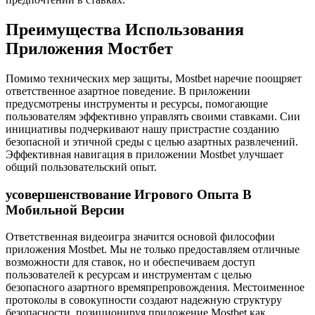
Преимущества Использования
Приложения Мостбет
Помимо технических мер защиты, Mostbet наречие поощряет
ответственное азартное поведение. В приложении
предусмотрены инструменты и ресурсы, помогающие
пользователям эффективно управлять своими ставками. Сии
инициативы подчеркивают нашу пристрастие созданию
безопасной и этичной среды с целью азартных развлечений.
Эффективная навигация в приложении Mostbet улучшает
общий пользовательский опыт.
усовершенствование Игрового Опыта В
Мобильной Версии
Ответственная видеоигра значится основой философии
приложения Mostbet. Мы не только предоставляем отличные
возможности для ставок, но и обеспечиваем доступ
пользователей к ресурсам и инструментам с целью
безопасного азартного времяпрепровождения. Местоименное
протоколы в совокупности создают надежную структуру
безопасности, позиционируя приложение Mostbet как