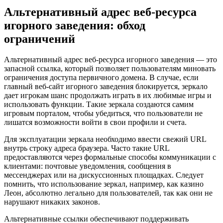
Альтернативный адрес веб-ресурса
игорного заведения: обход
ограничений
Альтернативный адрес веб-ресурса игорного заведения — это
запасной ссылка, который позволяет пользователям миновать
ограничения доступа первичного домена. В случае, если
главный веб-сайт игорного заведения блокируется, зеркало
дает игрокам шанс продолжать играть в их любимые игры и
использовать функции. Такие зеркала создаются самим
игровым порталом, чтобы убедиться, что пользователи не
лишатся возможности войти в свои профили и счета.
Для эксплуатации зеркала необходимо ввести свежий URL
внутрь строку адреса браузера. Часто такие URL
предоставляются через формальные способы коммуникации с
клиентами: почтовые уведомления, сообщения в
мессенджерах или на дискуссионных площадках. Следует
помнить, что использование зеркал, например, как казино
Леон, абсолютно легально для пользователей, так как они не
нарушают никаких законов.
Альтернативные ссылки обеспечивают поддерживать