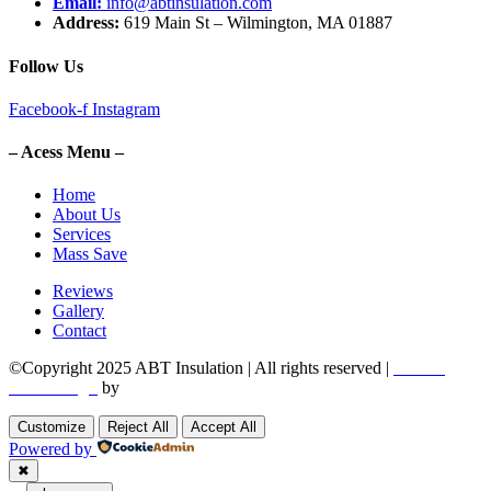
Email:
info@abtinsulation.com
Address:
619 Main St – Wilmington, MA 01887
Follow Us
Facebook-f
Instagram
– Acess Menu –
Home
About Us
Services
Mass Save
Reviews
Gallery
Contact
©Copyright 2025 ABT Insulation | All rights reserved |
Boston
Web Design
by
Utech Digital.
Customize
Reject All
Accept All
Powered by
✖