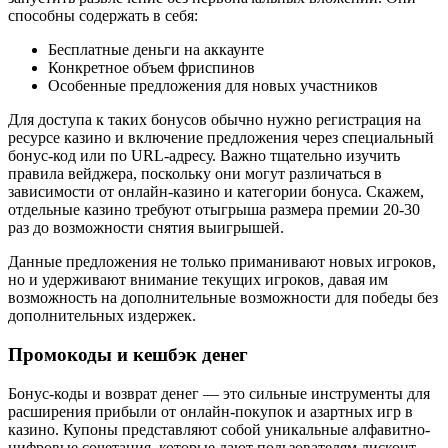
способны содержать в себя:
Бесплатные деньги на аккаунте
Конкретное объем фриспинов
Особенные предложения для новых участников
Для доступа к таких бонусов обычно нужно регистрация на
ресурсе казино и включение предложения через специальный
бонус-код или по URL-адресу. Важно тщательно изучить
правила вейджера, поскольку они могут различаться в
зависимости от онлайн-казино и категории бонуса. Скажем,
отдельные казино требуют отыгрыша размера премии 20-30
раз до возможности снятия выигрышей.
Данные предложения не только приманивают новых игроков,
но и удерживают внимание текущих игроков, давая им
возможность на дополнительные возможности для победы без
дополнительных издержек.
Промокоды и кешбэк денег
Бонус-коды и возврат денег — это сильные инструменты для
расширения прибыли от онлайн-покупок и азартных игр в
казино. Купоны представляют собой уникальные алфавитно-
цифровые сочетания, которые дают пользователям дисконт