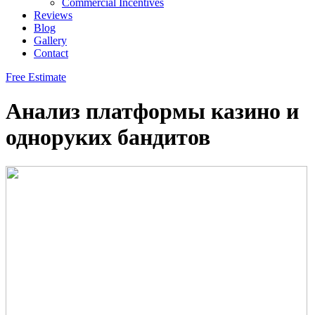
Commercial Incentives
Reviews
Blog
Gallery
Contact
Free Estimate
Анализ платформы казино и
одноруких бандитов