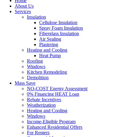
Home
About Us
Services
Insulation
Cellulose Insulation
Spray Foam Insulation
Fiberglass Insulation
Air Sealing
Plastering
Heating and Cooling
Heat Pump
Roofing
Windows
Kitchen Remodeling
Demolition
Mass Save
NO-COST Energy Assessment
0% Financing HEAT Loan
Rebate Incentives
Weatherization
Heating and Cooling
Windows
Income-Eligible Program
Enhanced Residential Offers
For Renters