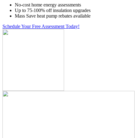
No-cost home energy assessments
Up to 75-100% off insulation upgrades
Mass Save heat pump rebates available
Schedule Your Free Assessment Today!