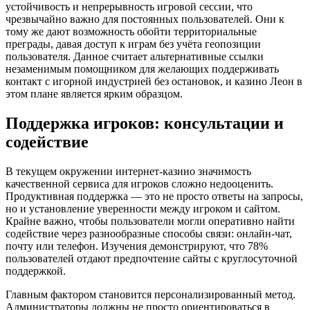
устойчивость и непрерывность игровой сессии, что
чрезвычайно важно для постоянных пользователей. Они к
тому же дают возможность обойти территориальные
преграды, давая доступ к играм без учёта геопозиции
пользователя. Данное считает альтернативные ссылки
незаменимым помощником для желающих поддерживать
контакт с игорной индустрией без остановок, и казино Леон в
этом плане является ярким образцом.
Поддержка игроков: консультации и
содействие
В текущем окружении интернет-казино значимость
качественной сервиса для игроков сложно недооценить.
Продуктивная поддержка — это не просто ответы на запросы,
но и установление уверенности между игроком и сайтом.
Крайне важно, чтобы пользователи могли оперативно найти
содействие через разнообразные способы связи: онлайн-чат,
почту или телефон. Изучения демонстрируют, что 78%
пользователей отдают предпочтение сайты с круглосуточной
поддержкой.
Главным фактором становится персонализированный метод.
Администраторы должны не просто ориентироваться в