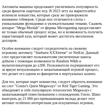
Автоматы машины продолжают увеличивать популярность
среди фанатов азартных игр. В 2023 лету на маркетплейсе
возникли новшества, которые сразу же приворожили
внимание геймеров. Среди них отличаются слоты с
уникальными функциями и увлекательными темами. Скажем,
аппарат "Mega Moolah" от фирмы Microgaming предоставляет
не только обычный процесс игры, но и возможность получить
нарастающий куш, который может достигать миллионов
долларов.
Особое внимание следует сосредоточить на свежему
игровому автомату "Starburst XXXtreme" от NetEnt. Данный
слот предоставляет пользователям увеличенные шансы
добычи с помощью возможности Random Wilds и
мультипликаторам до x200. Пользователи подчеркивают его
за яркую визуализацию и захватывающий игровой процесс,
что делает его одним из фаворитов в виртуальных казино.
Для тех, которые ищет новшества, следует обратить внимание
на слот "Gonzo's Quest Megaways" от Red Tiger Gaming. Это
объединяет в себе популярную технологию Megaways с
захватывающей повествованием о похождениях Гонзо. Шанс
выиграть до 21 000 раз превышающим вклада делает этот
автомат особенно интересным для искушенных игроков,