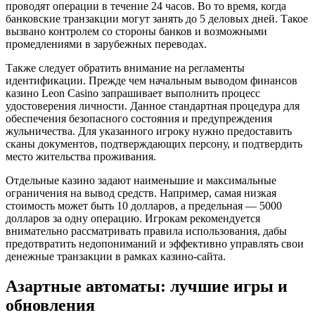
проводят операции в течение 24 часов. Во то время, когда
банковские транзакции могут занять до 5 деловых дней. Такое
вызвано контролем со стороны банков и возможными
промедлениями в зарубежных переводах.
Также следует обратить внимание на регламенты
идентификации. Прежде чем начальным выводом финансов
казино Leon Casino запрашивает выполнить процесс
удостоверения личности. Данное стандартная процедура для
обеспечения безопасного состояния и предупреждения
жульничества. Для указанного игроку нужно предоставить
сканы документов, подтверждающих персону, и подтвердить
место жительства проживания.
Отдельные казино задают наименьшие и максимальные
ограничения на вывод средств. Например, самая низкая
стоимость может быть 10 долларов, а предельная — 5000
долларов за одну операцию. Игрокам рекомендуется
внимательно рассматривать правила использования, дабы
предотвратить недопониманий и эффективно управлять свои
денежные транзакции в рамках казино-сайта.
Азартные автоматы: лучшие игры и
обновления