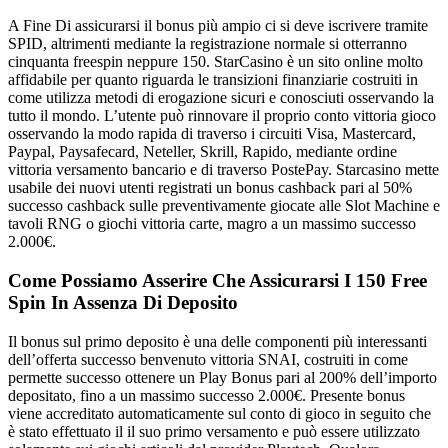
A Fine Di assicurarsi il bonus più ampio ci si deve iscrivere tramite
SPID, altrimenti mediante la registrazione normale si otterranno
cinquanta freespin neppure 150. StarCasino è un sito online molto
affidabile per quanto riguarda le transizioni finanziarie costruiti in
come utilizza metodi di erogazione sicuri e conosciuti osservando la
tutto il mondo. L’utente può rinnovare il proprio conto vittoria gioco
osservando la modo rapida di traverso i circuiti Visa, Mastercard,
Paypal, Paysafecard, Neteller, Skrill, Rapido, mediante ordine
vittoria versamento bancario e di traverso PostePay. Starcasino mette
usabile dei nuovi utenti registrati un bonus cashback pari al 50%
successo cashback sulle preventivamente giocate alle Slot Machine e
tavoli RNG o giochi vittoria carte, magro a un massimo successo
2.000€.
Come Possiamo Asserire Che Assicurarsi I 150 Free
Spin In Assenza Di Deposito
Il bonus sul primo deposito è una delle componenti più interessanti
dell’offerta successo benvenuto vittoria SNAI, costruiti in come
permette successo ottenere un Play Bonus pari al 200% dell’importo
depositato, fino a un massimo successo 2.000€. Presente bonus
viene accreditato automaticamente sul conto di gioco in seguito che
è stato effettuato il il suo primo versamento e può essere utilizzato