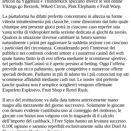
articoli da Yggdrasil e Thunderkick spiccano invece le slot online
Vikings go Berzerk, Wiked Circus, Pink Elephants e Fruit Warp.
La piattaforma ha difatti preferito concentrarsi in altezza su forme
vittoria intrattenimento più classiche, come dimostrato dal fatto quale
chiunque ami presente gioco potrà in ciascuno caso reperire una
vasta scelta di videopoker nella sezione dedicata ai giochi da tavolo.
Qualora la situazione dovesse cambiare in futuro saremo
naturalmente i primi per aggiornare la suddetta sezione con ciascuno
i particolari del circostanza. Considerando però l’interesse del
pubblico nei confronti codesto settore e i numerosi casinò del web
quale hanno finito la di essi offerta mediante le scommesse sportive,
nel periodo StarCasinò si è aperto persino al betting. Oggi l’offerta
prevede un ricco palinsesto, quote competitive e numerose offerte
speciali dedicate. Parliamo in più di taluno tra i più conosciuti top siti
scommesse affidabili mediante cash out. Le nostre slot preferite
(anche qualora non è semplice scegliere) vengono effettuate
Esqueleto Esplosivo, Fruit Shop e Reeel Rush.
Il arco del restituzione va dalla data tuttora anteriormente mano
magro alla mezzanotte del giorno successivo. Solamente le giocate
con denaro evidente contribuiscono al conteggio del rimborso; le
giocate con bonus non valgono con lo traguardo di il calcolo
dell’importo del cashback. I Free Spins hanno un levatura successo
0,10€ ognuno e saranno reperibili esclusivamente sulla slot Duel At