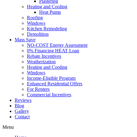
Plastering
Heating and Cooling
Heat Pump
Roofing
Windows
Kitchen Remodeling
Demolition
Mass Save
NO-COST Energy Assessment
0% Financing HEAT Loan
Rebate Incentives
Weatherization
Heating and Cooling
Windows
Income-Eligible Program
Enhanced Residential Offers
For Renters
Commercial Incentives
Reviews
Blog
Gallery
Contact
Menu