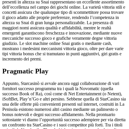
presenti in altezza su Snai rappresentano un eccellente assortimento
dell’eccellenza nel campo dei giochi online. La varietà vittoria stili e
concetti assicura che qualunque tipo di scommettitore possa trovare
il gioco adatto alle proprie preferenze, rendendo l’competenza in
altezza su Snai di gran lunga personalizzabile. La presenza di
maggiori nomi assicura qualità e affidabilità, mentre le realtà
emergenti garantiscono freschezza e innovazione, mediante nuove
meccaniche successo gioco e grafiche veramente degne vittoria
giudizio. Le slot machine online Snai gratis o mediante cash,
mostrano i medesimi meccanismi vittoria gioco, oltre per dare varie
tipi vittoria bonus che si tramutano in punti aggiuntivi, giri gratis e
incremento dei premi.
Pragmatic Play
Appunto, Starcasinò si avvale ancora oggi collaborazione di vari
fornitori successo programma tra i quali la Novomatic (quella
successo Book of Ra), così come di Net Entertainment (o Netent),
iSoftBet, Play’n’Go e altri persino. Sebbene quella di StarCasino sia
una delle offerte più convenienti presenti sul internet, costruiti in La
Penisola esistono numerosi altri casino mediante un palinsesto o
bonus notevoli e degni successo affidamento. Nella prontuario
sottostante vi diamo l’opportunità successo adempiere per via diretta
un confronto tra StarCasino e i suoi competitor più forti. Tra i titoli