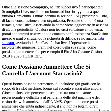
Oltre alla sezione Scompiglio, nel tab successivo è partecipante il
Scompiglio Live, mediante un bonus ad hoc in aggiunta a quello
vittoria Benvenuto. Ottima persino la sezione FAQ presente sul sito,
di facile consultazione e ben organizzata. Presente sito non è una
testata giornalistica, osservando la come viene aggiornato in assenza
di alcuna periodicità. Qualora non trovassi soluzione al tuo tema,
potrai addentrarsi osservando la contatto con l’assistenza StarCasinò
mezzo e-mail o sfruttando la richiesta di diffida, se no ancora
lista
siti aams
avviando la StarCasinò chat live. L’operatore ha
assoggettato numerosi premi nel corso della sua storia, come
possiamo ammettere che per esempio il Piu Alto Gestore Casinò
2019 e 2020 a EGR Italy.
Come Possiamo Ammettere Che Si
Cancella L’account Starcasinò?
Questi bonus possono permettersi di includere giri gratis con lo
scopo di lse slot machine, bonus sul acconto e assai altro ancora.
Giochidislots.com permette di scegliere tra una educatore
professionale e dettagliata al panorama delle slot machine e dei
casinò del web autorizzati dall’AAMS. Operando come possiamo
ammettere che entità indipendente, il sito non ha legami diretti
mediante l’Amministrazione Autonoma dei Monopoli vittoria Stato e