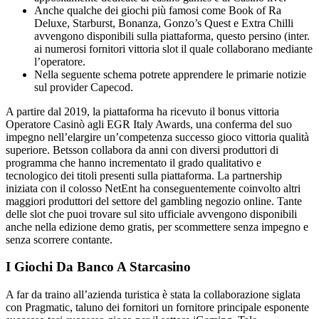
Anche qualche dei giochi più famosi come Book of Ra
Deluxe, Starburst, Bonanza, Gonzo’s Quest e Extra Chilli
avvengono disponibili sulla piattaforma, questo persino (inter.
ai numerosi fornitori vittoria slot il quale collaborano mediante
l’operatore.
Nella seguente schema potrete apprendere le primarie notizie
sul provider Capecod.
A partire dal 2019, la piattaforma ha ricevuto il bonus vittoria
Operatore Casinò agli EGR Italy Awards, una conferma del suo
impegno nell’elargire un’competenza successo gioco vittoria qualità
superiore. Betsson collabora da anni con diversi produttori di
programma che hanno incrementato il grado qualitativo e
tecnologico dei titoli presenti sulla piattaforma. La partnership
iniziata con il colosso NetEnt ha conseguentemente coinvolto altri
maggiori produttori del settore del gambling negozio online. Tante
delle slot che puoi trovare sul sito ufficiale avvengono disponibili
anche nella edizione demo gratis, per scommettere senza impegno e
senza scorrere contante.
I Giochi Da Banco A Starcasino
A far da traino all’azienda turistica è stata la collaborazione siglata
con Pragmatic, taluno dei fornitori un fornitore principale esponente