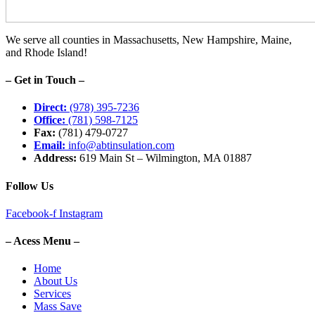
We serve all counties in Massachusetts, New Hampshire, Maine,
and Rhode Island!
– Get in Touch –
Direct:
(978) 395-7236
Office:
(781) 598-7125
Fax:
(781) 479-0727
Email:
info@abtinsulation.com
Address:
619 Main St – Wilmington, MA 01887
Follow Us
Facebook-f
Instagram
– Acess Menu –
Home
About Us
Services
Mass Save