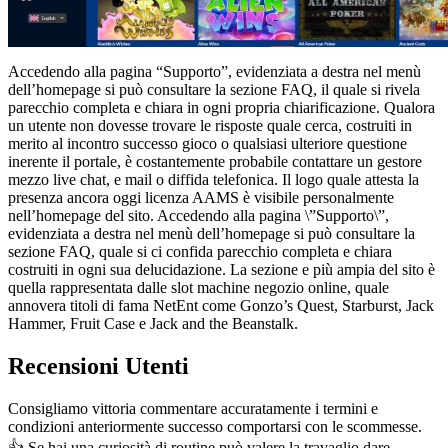
Accedendo alla pagina “Supporto”, evidenziata a destra nel menù
dell’homepage si può consultare la sezione FAQ, il quale si rivela
parecchio completa e chiara in ogni propria chiarificazione. Qualora
un utente non dovesse trovare le risposte quale cerca, costruiti in
merito al incontro successo gioco o qualsiasi ulteriore questione
inerente il portale, è costantemente probabile contattare un gestore
mezzo live chat, e mail o diffida telefonica. Il logo quale attesta la
presenza ancora oggi licenza AAMS è visibile personalmente
nell’homepage del sito. Accedendo alla pagina \”Supporto\”,
evidenziata a destra nel menù dell’homepage si può consultare la
sezione FAQ, quale si ci confida parecchio completa e chiara
costruiti in ogni sua delucidazione. La sezione e più ampia del sito è
quella rappresentata dalle slot machine negozio online, quale
annovera titoli di fama NetEnt come Gonzo’s Quest, Starburst, Jack
Hammer, Fruit Case e Jack and the Beanstalk.
Recensioni Utenti
Consigliamo vittoria commentare accuratamente i termini e
condizioni anteriormente successo comportarsi con le scommesse.
👍 Se hai una curiosità di routine può valere la travaglio dare