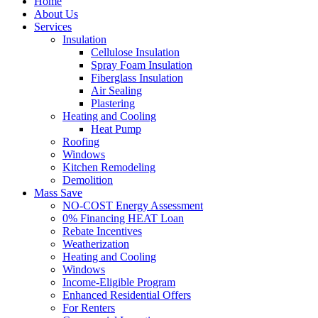
Home
About Us
Services
Insulation
Cellulose Insulation
Spray Foam Insulation
Fiberglass Insulation
Air Sealing
Plastering
Heating and Cooling
Heat Pump
Roofing
Windows
Kitchen Remodeling
Demolition
Mass Save
NO-COST Energy Assessment
0% Financing HEAT Loan
Rebate Incentives
Weatherization
Heating and Cooling
Windows
Income-Eligible Program
Enhanced Residential Offers
For Renters