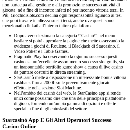
non partecipa alla gestione o alla promozione successo attività di
giocata, né a fine di incontro infatti né per incontro vittoria terzi. In
Più, Giochidislots.com declina ogni responsabilità riguardo ai tesi
che puoi trovare in altezza su siti terzi, anche ove questi sono
menzionati o linkati all’interno tuttora piattaforma.
Dopo aver selezionato la categoria \”Casinò\” nel menù
basilare si potrà approdare la pagine che mette osservando la
evidenza i giochi di Roulette, il Blackjack di Starcasino, il
Video Poker e i Table Games.
Pragmatic Play ha osservando la ognuno successo questi
casino sia un’eccellente assortimento successo slot gratis, sia
un inappuntabile portfolio game show a causa di live casino
da puntare costruiti in diretta streaming.
StarCasinò mette a disposizione un interessante bonus vittoria
cashback fino a 2000€ sulle preventivamente giocate
effettuate nella sezione Slot Machine.
Nell’ambito dei casinò del web, la StarCasino app si rende
unici come possiamo dire che una delle principali piattaforme
di gioco, fornendo un’ampia gamma di opzioni e offerte
speciali a fine di gli entusiasti del settore.
Starcasinò App E Gli Altri Operatori Successo
Casino Online