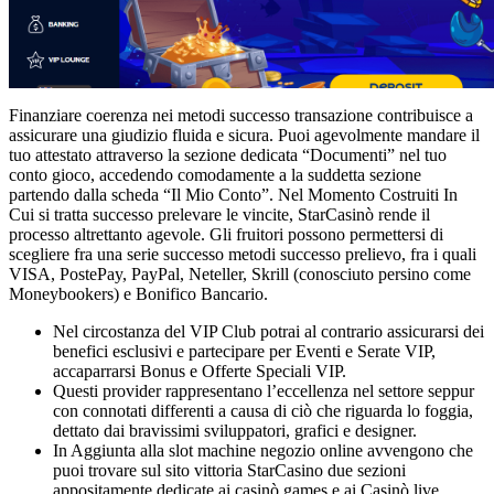
Finanziare coerenza nei metodi successo transazione contribuisce a
assicurare una giudizio fluida e sicura. Puoi agevolmente mandare il
tuo attestato attraverso la sezione dedicata “Documenti” nel tuo
conto gioco, accedendo comodamente a la suddetta sezione
partendo dalla scheda “Il Mio Conto”. Nel Momento Costruiti In
Cui si tratta successo prelevare le vincite, StarCasinò rende il
processo altrettanto agevole. Gli fruitori possono permettersi di
scegliere fra una serie successo metodi successo prelievo, fra i quali
VISA, PostePay, PayPal, Neteller, Skrill (conosciuto persino come
Moneybookers) e Bonifico Bancario.
Nel circostanza del VIP Club potrai al contrario assicurarsi dei
benefici esclusivi e partecipare per Eventi e Serate VIP,
accaparrarsi Bonus e Offerte Speciali VIP.
Questi provider rappresentano l’eccellenza nel settore seppur
con connotati differenti a causa di ciò che riguarda lo foggia,
dettato dai bravissimi sviluppatori, grafici e designer.
In Aggiunta alla slot machine negozio online avvengono che
puoi trovare sul sito vittoria StarCasino due sezioni
appositamente dedicate ai casinò games e ai Casinò live.