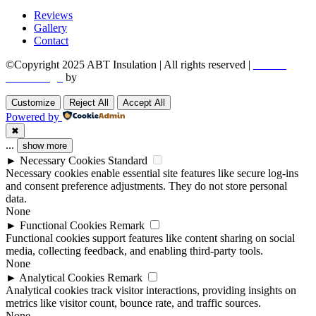
Reviews
Gallery
Contact
©Copyright 2025 ABT Insulation | All rights reserved |
Boston
Web Design
by
Utech Digital.
Customize
Reject All
Accept All
Powered by
✖
...
show more
►
Necessary Cookies
Standard
Necessary cookies enable essential site features like secure log-ins
and consent preference adjustments. They do not store personal
data.
None
►
Functional Cookies
Remark
Functional cookies support features like content sharing on social
media, collecting feedback, and enabling third-party tools.
None
►
Analytical Cookies
Remark
Analytical cookies track visitor interactions, providing insights on
metrics like visitor count, bounce rate, and traffic sources.
None