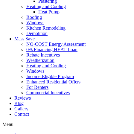
Plastering
Heating and Cooling
Heat Pump
Roofing
Windows
Kitchen Remodeling
Demolition
Mass Save
NO-COST Energy Assessment
0% Financing HEAT Loan
Rebate Incentives
Weatherization
Heating and Cooling
Windows
Income-Eligible Program
Enhanced Residential Offers
For Renters
Commercial Incentives
Reviews
Blog
Gallery
Contact
Menu