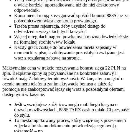
o wiele bardziej uporządkowana niż do niej desktopowy
odpowiednik.
Konsumenci mogą zrezygnować spośród bonusu 888Starz za
pośrednictwem własnego konta prywatnego.
Trzeba prosta rejestracja, żeby uzyskać dostęp do
odwiedzenia wszystkich tych korzyści.
Więcej o regułach nagród powitalnych można dowiedzieć się
na formalnej stronie www lokalu.
Każdy gracz zostaje do odwiedzenia faceta zapisany w
momencie zapisu, a zdobywanie pozostałych związane jest
wraz z regularną zabawą na stronie.
Maksymalna cena w trakcie rozgrywania bonusu sięga 22 PLN na
spin. Bezpłatne spiny są przyznawane na konkretne zabawy i
również mają 7-dniowy termin ważności. Ważne, aby pamiętać o
ocenie numeru telefonu zanim aktywacją bonusu a także że
promocja nie zaakceptować łączy się wraz z pozostałymi ofertami
dostępnymi w kasynie.
Jeśli wyszukujesz zróżnicowanego mobilnego kasyna o
dużych możliwościach, 888STARZ casino miało Ci przypaść
do stylu.
To nieskomplikowany proces, który wiąże się z przesłaniem
zdjęcia albo skanu dokumentu potwierdzającego twoją
tożsamość – np.