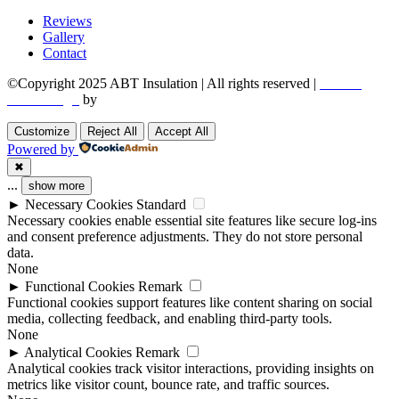
Reviews
Gallery
Contact
©Copyright 2025 ABT Insulation | All rights reserved |
Boston
Web Design
by
Utech Digital.
Customize
Reject All
Accept All
Powered by
✖
...
show more
►
Necessary Cookies
Standard
Necessary cookies enable essential site features like secure log-ins
and consent preference adjustments. They do not store personal
data.
None
►
Functional Cookies
Remark
Functional cookies support features like content sharing on social
media, collecting feedback, and enabling third-party tools.
None
►
Analytical Cookies
Remark
Analytical cookies track visitor interactions, providing insights on
metrics like visitor count, bounce rate, and traffic sources.