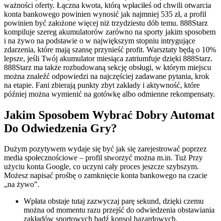
ważności oferty. Łączna kwota, którą wpłaciłeś od chwili otwarcia
konta bankowego powinien wynosić jak najmniej 535 zł, a profil
powinien być założone więcej niż trzydziestu dób temu. 888Starz
kompiluje szereg akumulatorów zarówno na sporty jakim sposobem
i na żywo na podstawie o w największym stopniu intrygujące
zdarzenia, które mają szansę przynieść profit. Warsztaty będą o 10%
lepsze, jeśli Twój akumulator miesiąca zatriumfuje dzięki 888Starz.
888Starz ma także rozbudowaną sekcję obsługi, w którym miejscu
można znaleźć odpowiedzi na najczęściej zadawane pytania, krok
na etapie. Fani zbierają punkty zbyt zakłady i aktywność, które
później można wymienić na gotówkę albo odmienne rekompensaty.
Jakim Sposobem Wybrać Dobry Automat
Do Odwiedzenia Gry?
Dużym pozytywem wydaje się być jak się zarejestrować poprzez
media społecznościowe – profil stworzyć można m.in. Tuż Przy
użyciu konta Google, co uczyni cały proces jeszcze szybszym.
Możesz napisać prośbę o zamknięcie konta bankowego na czacie
„na żywo”.
Wpłata obstaje tutaj zazwyczaj parę sekund, dzięki czemu
można od momentu razu przejść do odwiedzenia obstawiania
zakładów sportowych bądź konsol hazardowych.