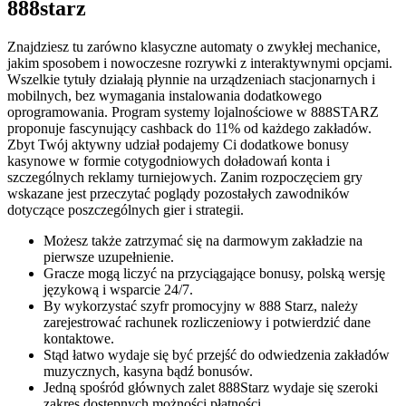
888starz
Znajdziesz tu zarówno klasyczne automaty o zwykłej mechanice,
jakim sposobem i nowoczesne rozrywki z interaktywnymi opcjami.
Wszelkie tytuły działają płynnie na urządzeniach stacjonarnych i
mobilnych, bez wymagania instalowania dodatkowego
oprogramowania. Program systemy lojalnościowe w 888STARZ
proponuje fascynujący cashback do 11% od każdego zakładów.
Zbyt Twój aktywny udział podajemy Ci dodatkowe bonusy
kasynowe w formie cotygodniowych doładowań konta i
szczególnych reklamy turniejowych. Zanim rozpoczęciem gry
wskazane jest przeczytać poglądy pozostałych zawodników
dotyczące poszczególnych gier i strategii.
Możesz także zatrzymać się na darmowym zakładzie na
pierwsze uzupełnienie.
Gracze mogą liczyć na przyciągające bonusy, polską wersję
językową i wsparcie 24/7.
By wykorzystać szyfr promocyjny w 888 Starz, należy
zarejestrować rachunek rozliczeniowy i potwierdzić dane
kontaktowe.
Stąd łatwo wydaje się być przejść do odwiedzenia zakładów
muzycznych, kasyna bądź bonusów.
Jedną spośród głównych zalet 888Starz wydaje się szeroki
zakres dostępnych możności płatności.