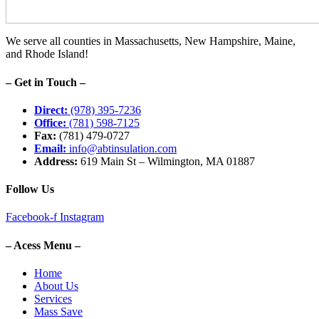
We serve all counties in Massachusetts, New Hampshire, Maine,
and Rhode Island!
– Get in Touch –
Direct:
(978) 395-7236
Office:
(781) 598-7125
Fax:
(781) 479-0727
Email:
info@abtinsulation.com
Address:
619 Main St – Wilmington, MA 01887
Follow Us
Facebook-f
Instagram
– Acess Menu –
Home
About Us
Services
Mass Save