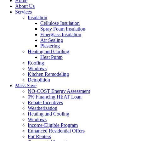
Home
About Us
Services
Insulation
Cellulose Insulation
Spray Foam Insulation
Fiberglass Insulation
Air Sealing
Plastering
Heating and Cooling
Heat Pump
Roofing
Windows
Kitchen Remodeling
Demolition
Mass Save
NO-COST Energy Assessment
0% Financing HEAT Loan
Rebate Incentives
Weatherization
Heating and Cooling
Windows
Income-Eligible Program
Enhanced Residential Offers
For Renters