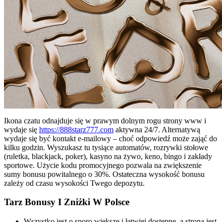
Ikona czatu odnajduje się w prawym dolnym rogu strony www i
wydaje się
https://888starz777.com
aktywna 24/7. Alternatywą
wydaje się być kontakt e-mailowy – choć odpowiedź może zająć do
kilku godzin. Wyszukasz tu tysiące automatów, rozrywki stołowe
(ruletka, blackjack, poker), kasyno na żywo, keno, bingo i zakłady
sportowe. Użycie kodu promocyjnego pozwala na zwiększenie
sumy bonusu powitalnego o 30%. Ostateczna wysokość bonusu
zależy od czasu wysokości Twego depozytu.
Tarz Bonusy I Zniżki W Polsce
Wszystko jest o sporo większe i łatwiej dostępne, a strona jest